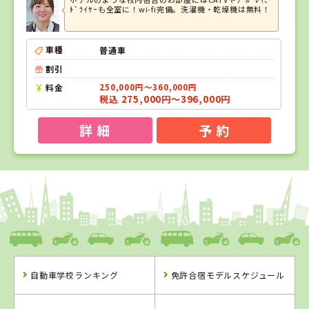
ﾄﾞﾗｲﾔｰも全室に！wi-fi完備。洗濯機・乾燥機は無料！
車種
普通車
割引
料金
250,000円～360,000円
税込 275,000円～396,000円
詳 細
予 約
1
1
位
位
岡山県
新倉敷自動車学校
自動車学校ランキング
免許合宿モデルスケジュール
岡山県
新倉敷自動車学