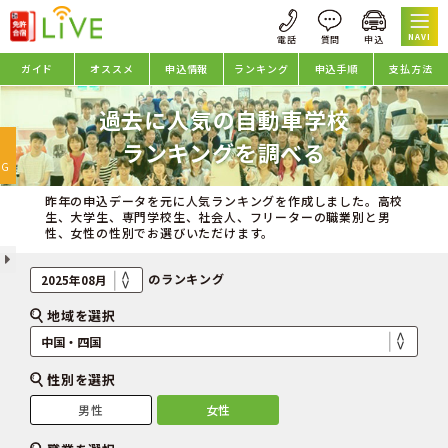
NAVI
ガイド
オススメ
申込情報
ランキング
申込手順
支払方法
過去に人気の自動車学校
oggle
ランキングを調べる
avigation
NG
昨年の申込データを元に人気ランキングを作成しました。高校
生、大学生、専門学校生、社会人、フリーターの職業別と男
性、女性の性別でお選びいただけます。
のランキング
地域を選択
性別を選択
男性
女性