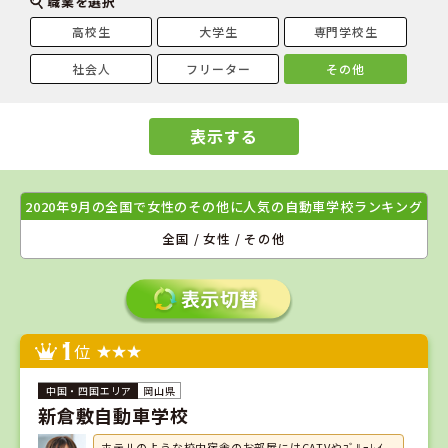
職業を選択
高校生
大学生
専門学校生
社会人
フリーター
その他
表示する
2020年9月の全国で女性のその他に人気の自動車学校ランキング
全国 / 女性 / その他
1
位
岡山県
新倉敷自動車学校
ホテルのような校内宿舎のお部屋にはCATVやﾌﾞﾙｰﾚｲ、