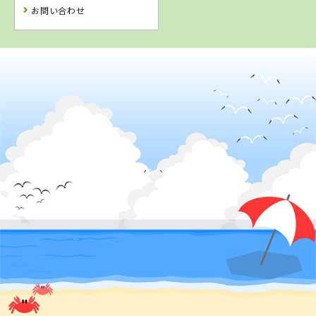
お問い合わせ
4
5
6
位
位
位
2
位
愛媛県
八幡浜自動車教習所
鳥取県
鳥取県
鳥取県
倉吉自動車学校
山陰中央自動車
イナバ自動車学
学校
校
詳 細
詳 細
詳 細
詳 細
予 約
予 約
予 約
予 約
3
位
7
8
9
位
位
位
香川県