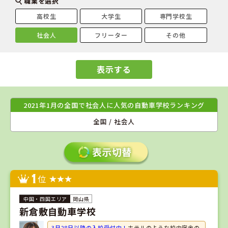
職業を選択
高校生
大学生
専門学校生
社会人
フリーター
その他
表示する
2021年1月の全国で社会人に人気の自動車学校ランキング
全国 / 社会人
1
位
岡山県
新倉敷自動車学校
3月28日以降の入校受付中！
ホテルのような校内宿舎の