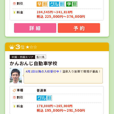
割引
料金
204,545円～341,818円
税込 225,000円～376,000円
詳 細
予 約
3
位
香川県
かんおんじ自動車学校
4月1日以降の入校受付中！
温泉入り放題で環境が最高！
車種
普通車
割引
料金
178,000円～265,000円
税込 195,800円～291,500円