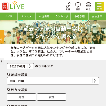
NAVI
ガイド
オススメ
申込情報
ランキング
申込手順
支払方法
過去に人気の自動車学校
oggle
ランキングを調べる
avigation
NG
昨年の申込データを元に人気ランキングを作成しました。高校
生、大学生、専門学校生、社会人、フリーターの職業別と男
性、女性の性別でお選びいただけます。
のランキング
地域を選択
性別を選択
男性
女性