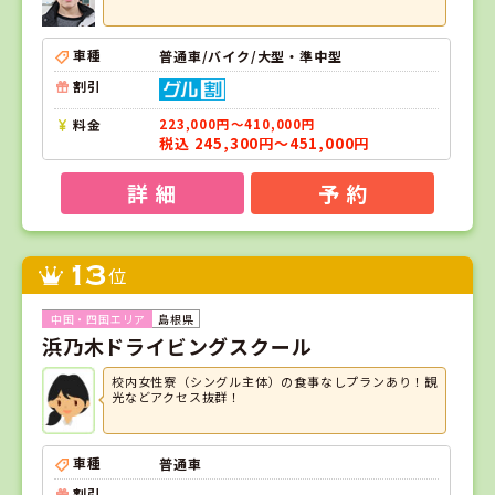
車種
普通車/バイク/大型・準中型
割引
料金
223,000円～410,000円
税込 245,300円～451,000円
詳 細
予 約
13
位
島根県
浜乃木ドライビングスクール
校内女性寮（シングル主体）の食事なしプランあり！観
光などアクセス抜群！
車種
普通車
割引