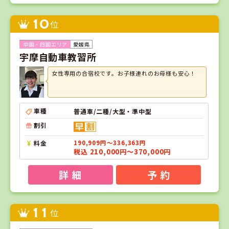
10
位
愛媛県
宇摩自動車教習所
女性専用の合宿校です。お子様連れのお母様も安心！
車種
普通車/二種/大型・準中型
割引
料金
190,909円～336,363円
税込 210,000円～370,000円
詳 細
予 約
11
位