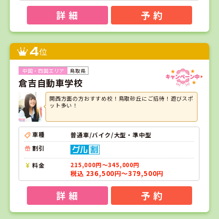
詳 細
予 約
4
位
鳥取県
倉吉自動車学校
関西方面の方おすすめ校！鳥取砂丘にご招待！遊びスポ
ット多い！
車種
普通車/バイク/大型・準中型
割引
料金
215,000円～345,000円
税込 236,500円～379,500円
詳 細
予 約