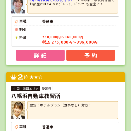
お部屋にはCATVやﾌﾞﾙｰﾚｲ、ﾄﾞﾗｲﾔｰも全室に！
車種
普通車
割引
料金
250,000円～360,000円
税込 275,000円～396,000円
詳 細
予 約
2
位
愛媛県
八幡浜自動車教習所
激安！ホテルプラン（食事なし）対応！
車種
普通車