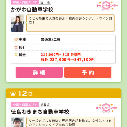
香川県
かがわ自動車学校
うどん効果で人気の香川！校内宿舎シングル・ツイン対
応！
車種
普通車/二種
割引
料金
216,000円～315,545円
税込 237,600円～347,100円
詳 細
予 約
12
位
徳島県
徳島わきまち自動車学校
リーズナブルな価格の専用宿舎がお勧め。女性は３ＤＫ
のマンションタイプなので快適！