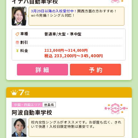
イナバ自動車学校
3月29日以降の入校受付中！
関西方面の方おすすめ！
wi-fi完備！シングル対応！
車種
普通車/大型・準中型
割引
料金
212,000円～314,000円
税込 233,200円～345,400円
詳 細
予 約
7
位
徳島県
阿波自動車学校
校内女性シングルがオススメです。お部屋も広く、きれ
いで快適！入校日限定特割は激安です。