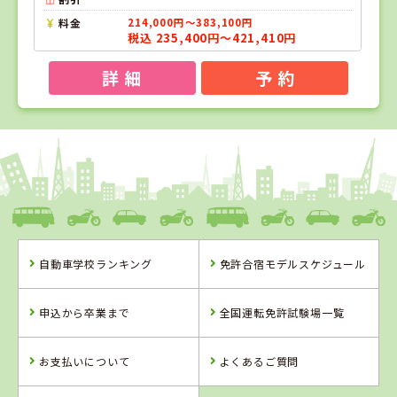
料金
214,000円～383,100円
税込 235,400円～421,410円
詳 細
予 約
1
1
2
3
位
位
位
位
岡山県
新倉敷自動車学校
自動車学校ランキング
免許合宿モデルスケジュール
岡山県
愛媛県
香川県
新倉敷自動車学
八幡浜自動車教
かんおんじ自動
申込から卒業まで
全国運転免許試験場一覧
校
習所
車学校
詳 細
詳 細
詳 細
お支払いについて
よくあるご質問
予 約
予 約
予 約
詳 細
予 約