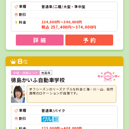
車種
普通車/二種/大型・準中型
割引
料金
234,000円～340,000円
税込 257,400円～374,000円
詳 細
予 約
8
位
徳島県
徳島かいふ自動車学校
オフシーズンのリーズナブルな料金と海・川・山、自然
満喫のロケーションが自慢です。
車種
普通車/バイク
割引
料金
223,000円～408,000円