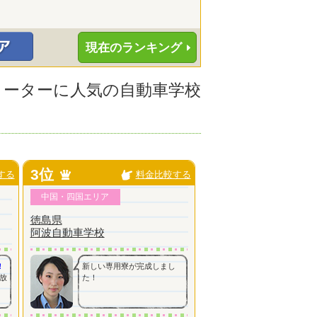
現在のランキング
フリーターに人気の自動車学校
3位
する
料金比較する
中国・四国エリア
徳島県
阿波自動車学校
！
新しい専用寮が完成しまし
放
た！