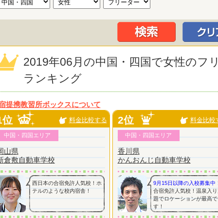
2019年06月の中国・四国で女性の
ランキング
宿提携教習所ボックスについて
1位
2位
料金比較する
料金比較
中国・四国エリア
中国・四国エリア
岡山県
香川県
新倉敷自動車学校
かんおんじ自動車学校
西日本の合宿免許人気校！ホ
9月15日以降の入校募集中
テルのような校内宿舎！
合宿免許人気校！温泉入り
題でロケーションが最高で
す！