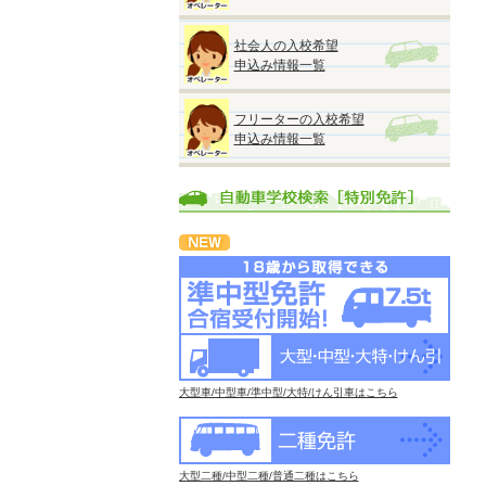
社会人の入校希望
申込み情報一覧
フリーターの入校希望
申込み情報一覧
大型車/中型車/準中型/大特/けん引車はこちら
大型二種/中型二種/普通二種はこちら