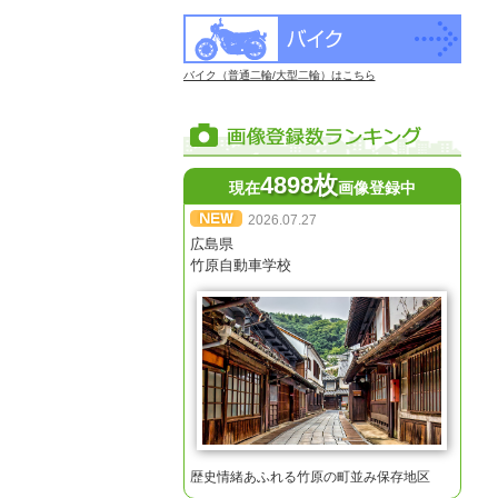
バイク（普通二輪/大型二輪）はこちら
4898枚
現在
画像登録中
2026.07.27
広島県
竹原自動車学校
歴史情緒あふれる竹原の町並み保存地区