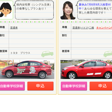
校内女性寮（シングル主体）
夏休み7月8月9月入校受付
の食事なしプランあり！
中！
あらゆる環境を整えて
実した教育内容です！
車種
車種
普通車
普通車
/
バイク
/
二種
キャンペーン
割引
割引
教習車
教習車
トヨタ プリウス