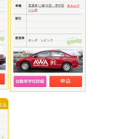
普通車
/
二種
/
大型・準中型
キャンペ
車種
ーン中
割引
教習車
ホンダ シビック
する