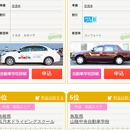
車種
車種
普通車
普通車
割引
割引
教習車
教習車
トヨタ カローラ
コンフォート
4位
5位
料金比較する
料金比較
中国・四国エリア
中国・四国エリア
島根県
鳥取県
浜乃木ドライビングスクール
山陰中央自動車学校