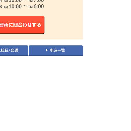
位
になりました！
位
になりました！
なりました！
位
になりました！
なりました！
1位
で
になりました！
位
になりました！
位
になりました！
なりました！
した！
位
になりました！
なりました！
なりました！
した！
りました！
なりました！