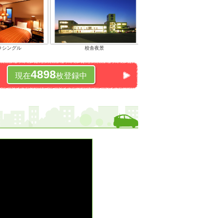
ラシングル
校舎夜景
4898
現在
枚登録中