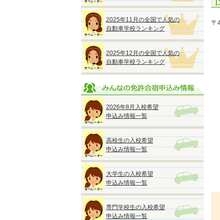
2025年11月の全国で人気の
〒
自動車学校ランキング
2025年12月の全国で人気の
自動車学校ランキング
2026年8月入校希望
申込み情報一覧
高校生の入校希望
申込み情報一覧
大学生の入校希望
申込み情報一覧
専門学校生の入校希望
申込み情報一覧