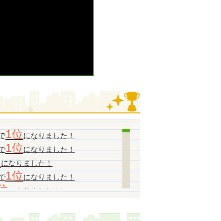
1位
で
になりました！
1位
で
になりました！
位
になりました！
1位
で
になりました！
位
になりました！
位
になりました！
なりました！