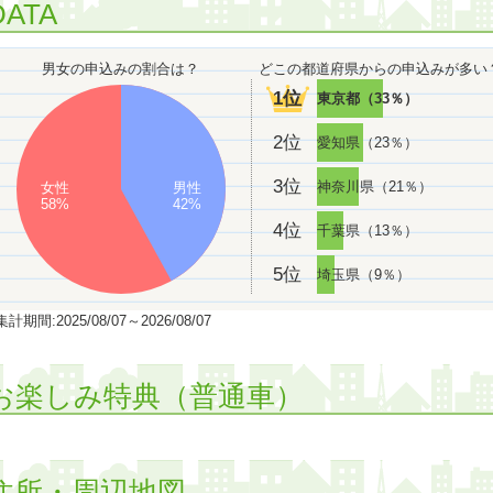
DATA
2025年07月 北陸・東海で女性のフリーターに人気のランキング
1
2025年07月 北陸・東海で女性の高校生に人気のランキングで
男女の申込みの割合は？
どこの都道府県からの申込みが多い
1位
2025年07月 北陸・東海で高校生に人気のランキングで
に
1位
東京都（33％）
1位
2025年07月 全国で女性の高校生に人気のランキングで
に
1位
2位
愛知県（23％）
2025年07月 全国で高校生に人気のランキングで
になりま
1
2025年06月 北陸・東海で女性のその他に人気のランキングで
3位
神奈川県（21％）
女性
男性
1
58%
42%
2025年06月 北陸・東海で女性の高校生に人気のランキングで
4位
千葉県（13％）
1位
2025年06月 北陸・東海でその他に人気のランキングで
に
1位
2025年06月 北陸・東海で高校生に人気のランキングで
に
5位
埼玉県（9％）
1位
2025年06月 全国で女性の高校生に人気のランキングで
に
計期間:2025/08/07～2026/08/07
1位
2025年06月 全国で高校生に人気のランキングで
になりま
2025年05月 北陸・東海で女性のフリーターに人気のランキング
1
お楽しみ特典（普通車）
2025年05月 北陸・東海で女性の高校生に人気のランキングで
1位
2025年05月 全国で女性の高校生に人気のランキングで
に
1
2025年03月 北陸・東海で男性のその他に人気のランキングで
1位
住所・周辺地図
2025年03月 北陸・東海でその他に人気のランキングで
に