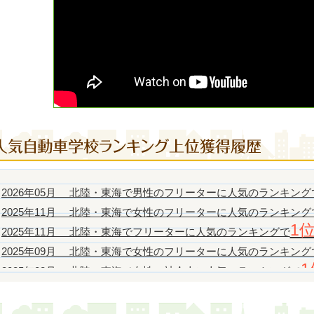
2026年05月 北陸・東海で男性のフリーターに人気のランキング
2025年11月 北陸・東海で女性のフリーターに人気のランキング
1
2025年11月 北陸・東海でフリーターに人気のランキングで
2025年09月 北陸・東海で女性のフリーターに人気のランキング
1
2025年08月 北陸・東海で女性の社会人に人気のランキングで
1
2025年08月 北陸・東海で女性の高校生に人気のランキングで
1位
2025年08月 北陸・東海でその他に人気のランキングで
に