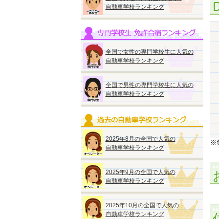
自動車学校ランキング
全国で女性の専門学校生に人気の
自動車学校ランキング
全国で男性の専門学校生に人気の
自動車学校ランキング
2025年8月の全国で人気の
※集
自動車学校ランキング
2025年9月の全国で人気の
自動車学校ランキング
2025年10月の全国で人気の
自動車学校ランキング