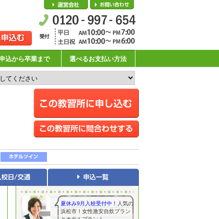
会社概要
お問い合わせ
申込から卒業まで
選べるお支払い方法
夏休み9月入校受付中！
人気の
浜松市！女性激安自炊プラン