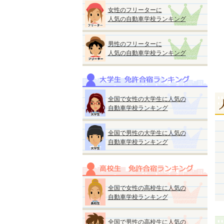
女性のフリーターに
人気の自動車学校ランキング
男性のフリーターに
人気の自動車学校ランキング
全国で女性の大学生に人気の
自動車学校ランキング
全国で男性の大学生に人気の
自動車学校ランキング
全国で女性の高校生に人気の
自動車学校ランキング
全国で男性の高校生に人気の