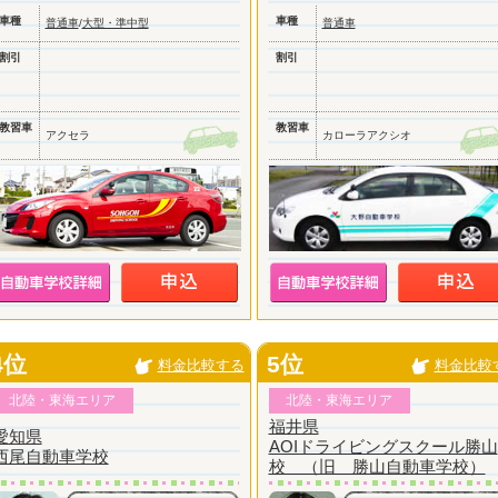
車種
車種
普通車
/
大型・準中型
普通車
割引
割引
教習車
教習車
アクセラ
カローラアクシオ
4位
5位
料金比較する
料金比較
北陸・東海エリア
北陸・東海エリア
福井県
愛知県
AOIドライビングスクール勝山
西尾自動車学校
校 （旧 勝山自動車学校）