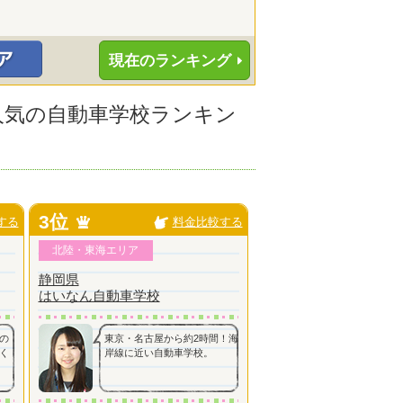
現在のランキング
に人気の自動車学校ランキン
3位
する
料金比較する
北陸・東海エリア
静岡県
はいなん自動車学校
の
東京・名古屋から約2時間！海
く
岸線に近い自動車学校。