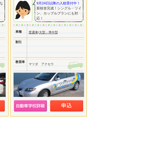
な
9月24日以降の入校受付中！
新校舎完成！シングル・ツイ
ン、カップルプランにも対
応！
車種
普通車
/
大型・準中型
割引
教習車
マツダ アクセラ