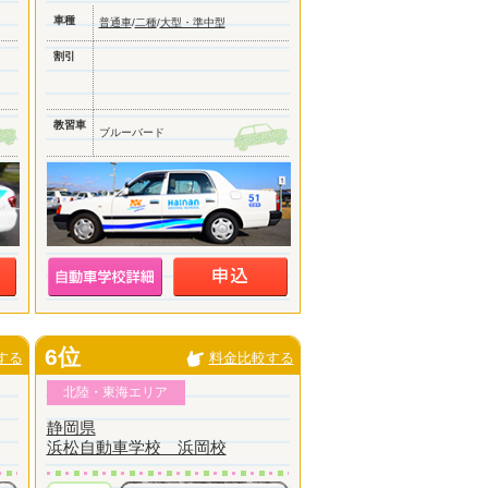
車種
普通車
/
二種
/
大型・準中型
割引
教習車
ブルーバード
6位
する
料金比較する
北陸・東海エリア
静岡県
浜松自動車学校 浜岡校