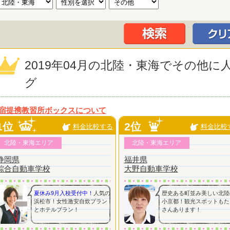
2019年04月の北陸・東海でその他
グ
宿提携教習所ボックスについて
1位
2位
料金比較する
料金比較
北陸・東海エリア
北陸・東海エリア
静岡県
福井県
綜合自動車学校
大野自動車学校
夏休み9月入校受付中！
人気の
歴史ある町並み美しい北陸
浜松市！女性激安自炊プラン
小京都！観光スポットもた
とホテルプラン！
さんあります！