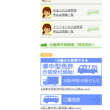
社会人の入校希望
申込み情報一覧
フリーターの入校希望
申込み情報一覧
大型車/中型車/準中型/大特/けん引車はこちら
大型二種/中型二種/普通二種はこちら