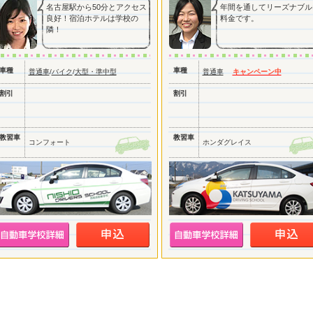
名古屋駅から50分とアクセス
年間を通してリーズナブル
良好！宿泊ホテルは学校の
料金です。
隣！
車種
車種
普通車
/
バイク
/
大型・準中型
普通車
キャンペーン中
割引
割引
教習車
教習車
コンフォート
ホンダグレイス