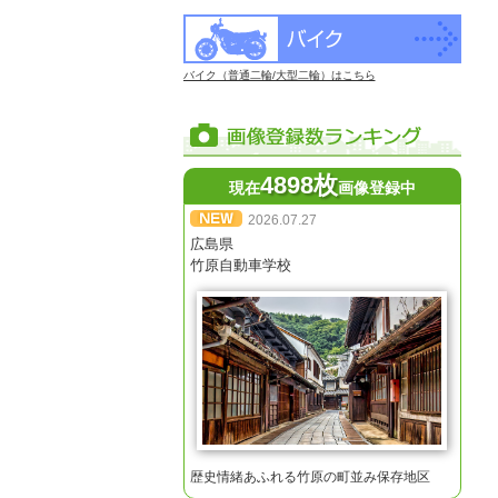
バイク（普通二輪/大型二輪）はこちら
4898枚
現在
画像登録中
2026.07.27
広島県
竹原自動車学校
歴史情緒あふれる竹原の町並み保存地区