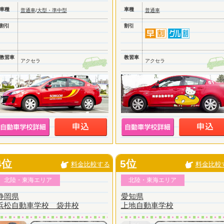
車種
車種
普通車
/
大型・準中型
普通車
割引
割引
教習車
教習車
アクセラ
アクセラ
4位
5位
料金比較する
料金比較
北陸・東海エリア
北陸・東海エリア
静岡県
愛知県
浜松自動車学校 袋井校
上地自動車学校