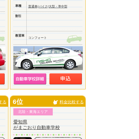
車種
普通車
/
バイク
/
大型・準中型
割引
教習車
コンフォート
6位
する
料金比較する
北陸・東海エリア
愛知県
がまごおり自動車学校