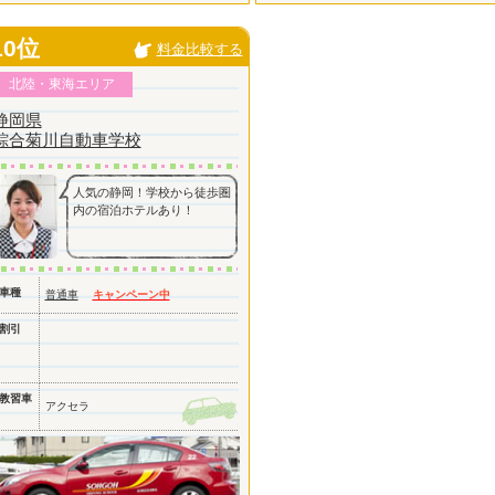
10位
料金比較する
北陸・東海エリア
静岡県
綜合菊川自動車学校
人気の静岡！学校から徒歩圏
内の宿泊ホテルあり！
車種
普通車
キャンペーン中
割引
教習車
アクセラ