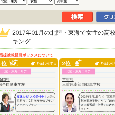
2017年01月の北陸・東海で女性の
キング
宿提携教習所ボックスについて
1位
2位
料金比較する
料金比較
北陸・東海エリア
北陸・東海エリア
静岡県
三重県
綜合自動車学校
三重県南部自動車学校
夏休み9月入校受付中！
人気の
2024年8月1日付で『三重
浜松市！女性激安自炊プラン
部自動車学校』から『ほめ
とホテルプラン！
ぎる教習所 伊勢』に改名
ました。