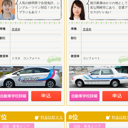
人気の静岡県で合宿免許。シ
徳川家康ゆかりの地として
ングル・ツイン対応！ホテル
名な岡崎市にあり、交通ア
プランもあり！
セスがいいね！
車種
車種
普通車
普通車
割引
割引
教習車
教習車
トヨタ コンフォート
コンフォート
7位
8位
料金比較する
料金比較
北陸・東海エリア
北陸・東海エリア