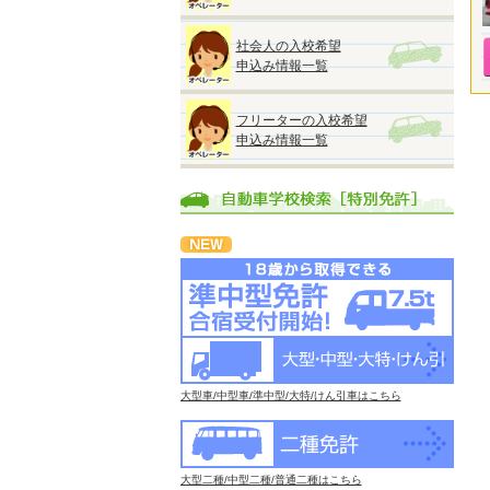
社会人の入校希望
申込み情報一覧
フリーターの入校希望
申込み情報一覧
大型車/中型車/準中型/大特/けん引車はこちら
大型二種/中型二種/普通二種はこちら