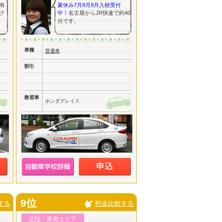
有
夏休み7月8月9月入校受付
ク
中！
名古屋からJR快速で約40
分です。
車種
普通車
割引
教習車
ホンダグレイス
9位
する
料金比較する
北陸・東海エリア