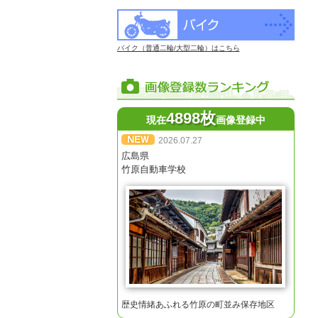
バイク（普通二輪/大型二輪）はこちら
4898枚
現在
画像登録中
2026.07.27
広島県
竹原自動車学校
歴史情緒あふれる竹原の町並み保存地区