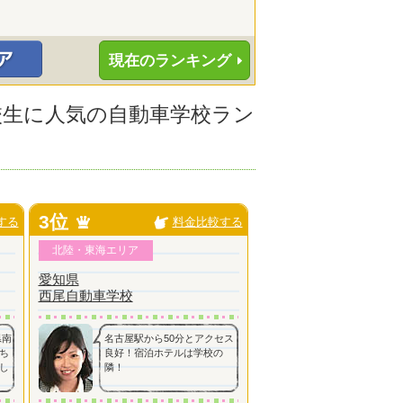
現在のランキング
高校生に人気の自動車学校ラン
3位
する
料金比較する
北陸・東海エリア
愛知県
西尾自動車学校
県南
名古屋駅から50分とアクセス
ち
良好！宿泊ホテルは学校の
し
隣！