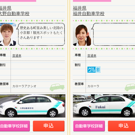
福井県
福井県
大野自動車学校
福井自動車学校
歴史ある町並み美しい北陸の
小京都！観光スポットもたく
さんあります！
車種
車種
普通車
普通車
割引
割引
教習車
教習車
カローラアクシオ
カローラ