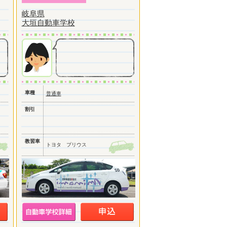
岐阜県
大垣自動車学校
車種
普通車
割引
教習車
トヨタ プリウス