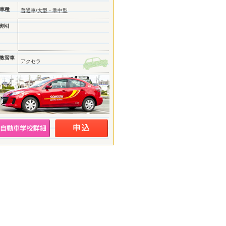
車種
普通車
/
大型・準中型
割引
教習車
アクセラ