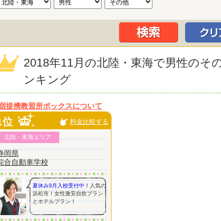
2018年11月の北陸・東海で男性の
ンキング
宿提携教習所ボックスについて
1位
料金比較する
北陸・東海エリア
静岡県
綜合自動車学校
夏休み9月入校受付中！
人気の
浜松市！女性激安自炊プラン
とホテルプラン！