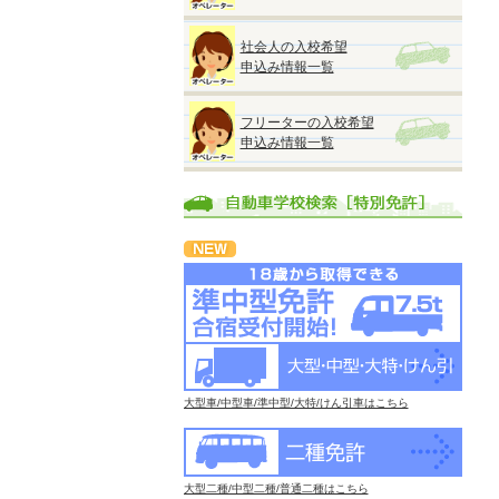
社会人の入校希望
申込み情報一覧
フリーターの入校希望
申込み情報一覧
大型車/中型車/準中型/大特/けん引車はこちら
大型二種/中型二種/普通二種はこちら