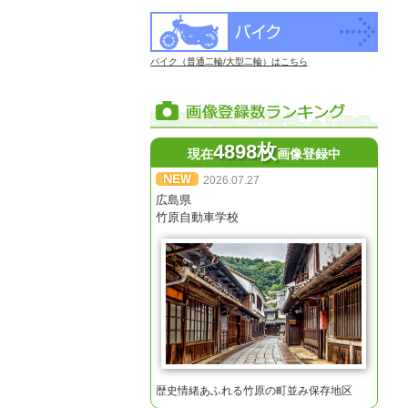
バイク（普通二輪/大型二輪）はこちら
4898枚
現在
画像登録中
2026.07.27
広島県
竹原自動車学校
歴史情緒あふれる竹原の町並み保存地区