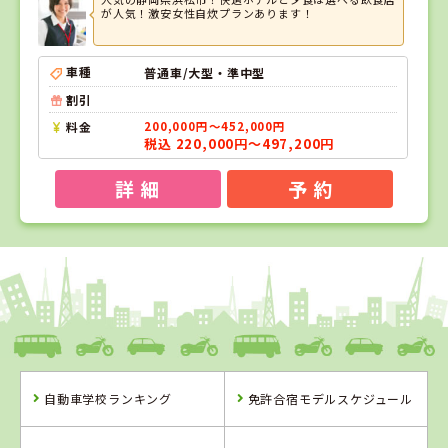
が人気！激安女性自炊プランあります！
車種
普通車/大型・準中型
割引
料金
200,000円～452,000円
税込 220,000円～497,200円
詳 細
予 約
1
1
位
位
静岡県
綜合自動車学校
自動車学校ランキング
免許合宿モデルスケジュール
静岡県
綜合自動車学校