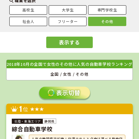
職業を選択
高校生
大学生
専門学校生
社会人
フリーター
その他
表示する
2018年10月の全国で女性のその他に人気の自動車学校ランキング
全国 / 女性 / その他
1
位
静岡県
綜合自動車学校
人気の静岡県浜松市！快適ホテルと夕食は選べる飲食店