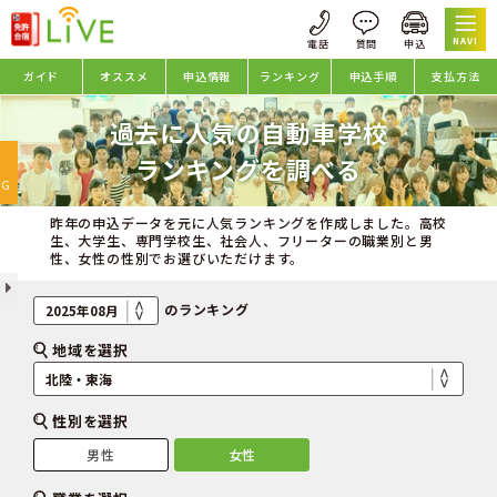
NAVI
ガイド
オススメ
申込情報
ランキング
申込手順
支払方法
過去に人気の自動車学校
oggle
ランキングを調べる
avigation
NG
昨年の申込データを元に人気ランキングを作成しました。高校
生、大学生、専門学校生、社会人、フリーターの職業別と男
性、女性の性別でお選びいただけます。
のランキング
地域を選択
性別を選択
男性
女性