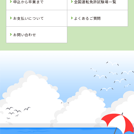
申込から卒業まで
全国運転免許試験場一覧
詳 細
予 約
お支払いについて
よくあるご質問
詳 細
予 約
お問い合わせ