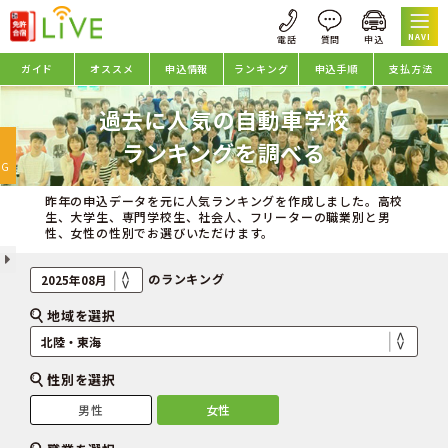
NAVI
ガイド
オススメ
申込情報
ランキング
申込手順
支払方法
過去に人気の自動車学校
oggle
ランキングを調べる
avigation
NG
昨年の申込データを元に人気ランキングを作成しました。高校
生、大学生、専門学校生、社会人、フリーターの職業別と男
性、女性の性別でお選びいただけます。
のランキング
地域を選択
性別を選択
男性
女性