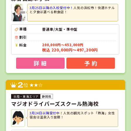
3月25日以降の入校受付中！
人気の浜松市！快適ホテル
と夕食は選べる飲食店！
車種
普通車/大型・準中型
割引
料金
200,000円～452,000円
税込 220,000円～497,200円
詳 細
予 約
2
位
静岡県
マジオドライバーズスクール熱海校
3月24日以降受付中！
人気の観光スポット「熱海」女性
宿舎は温泉入り放題！