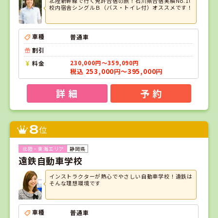
北陸新幹線で行く免許合宿の旅！石川県合宿実績No.1!
校内宿舎シングルＢ（バス・トイレ付）オススメです！
車種
普通車
割引
料金
230,000円～359,090円
税込 253,000円～395,000円
詳 細
予 約
8
位
静岡県
遠鉄自動車学校
インストラクターが熱心でやさしい自動車学校！遠鉄は
そんな理想環境です
車種
普通車