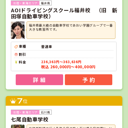
福井県
AOIドライビングスクール福井校 （旧 新
田塚自動車学校）
福井県最大級の自動車学校であおい学園グループで一番
大きな教習所です。
車種
普通車
割引
料金
236,363円～363,636円
税込 260,000円～400,000円
詳 細
予 約
7
位
石川県
七尾自動車学校