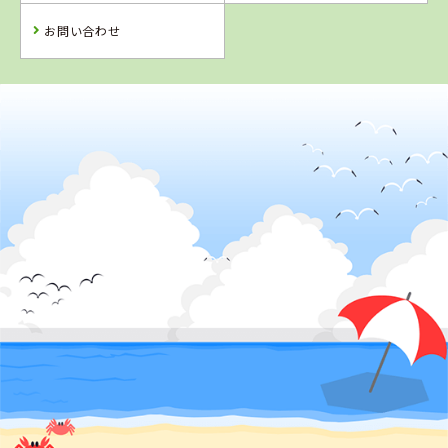
お問い合わせ
4
5
6
位
位
位
2
位
静岡県
マジオドライバーズスクール熱海校
静岡県
福井県
福井県
はいなん自動車
AOIドライビング
AOIドライビング
学校
スクール勝山
スクール福井
校 （旧 勝山
校 （旧 新田
自動車学校）
塚自動車学校）
詳 細
予 約
詳 細
詳 細
詳 細
予 約
予 約
予 約
3
位