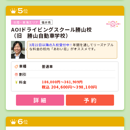
5
位
福井県
AOIドライビングスクール勝山校
（旧 勝山自動車学校）
3月22日以降の入校受付中！
年間を通してリーズナブル
な料金の校内「あおい荘」がオススメです。
車種
普通車
割引
料金
186,000円～361,909円
税込 204,600円～398,100円
詳 細
予 約
6
位