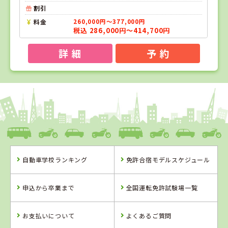
割引
料金
260,000円～377,000円
税込 286,000円～414,700円
詳 細
予 約
1
1
2
3
位
位
位
位
静岡県
綜合自動車学校
静岡県
静岡県
自動車学校ランキング
免許合宿モデルスケジュール
マジオドライバ
浜松自動車学
ーズスクール熱
校 浜岡校
静岡県
海校
綜合自動車学校
申込から卒業まで
全国運転免許試験場一覧
詳 細
詳 細
詳 細
予 約
予 約
予 約
お支払いについて
よくあるご質問
詳 細
予 約