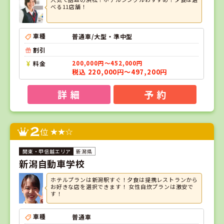
べる11店舗！
車種
普通車/大型・準中型
割引
料金
200,000円～452,000円
税込 220,000円～497,200円
詳 細
予 約
2
位
新潟県
新潟自動車学校
ホテルプランは新潟駅すぐ！夕食は提携レストランから
お好きな店を選択できます！ 女性自炊プランは激安で
す！
車種
普通車