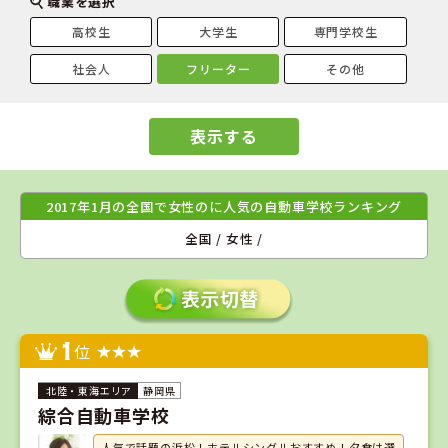
職業を選択
高校生
大学生
専門学校生
社会人
フリーター
その他
表示する
2017年1月の全国で女性のに人気の自動車学校ランキング
全国 / 女性 /
1
位
静岡県
綜合自動車学校
人気で話題の浜松！ホテルシングルおすすめ！夕食は選