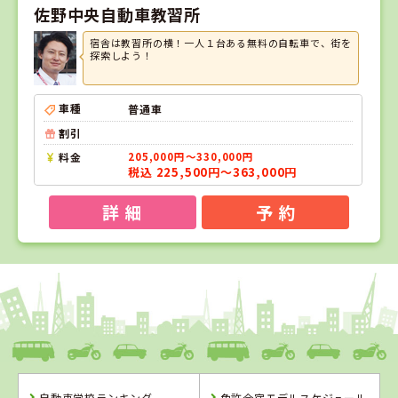
佐野中央自動車教習所
宿舎は教習所の横！一人１台ある無料の自転車で、街を
探索しよう！
車種
普通車
割引
料金
205,000円～330,000円
税込 225,500円～363,000円
詳 細
予 約
1
1
2
3
位
位
位
位
静岡県
綜合自動車学校
自動車学校ランキング
免許合宿モデルスケジュール