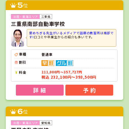
5
位
三重県
三重県南部自動車学校
褒めちぎる先生がいるメディアで話題の教習所は南部で
す!
口コミや卒業生からの紹介も多いです。
車種
普通車
割引
料金
211,000円～357,727円
税込 232,100円～393,500円
詳 細
予 約
6
位
愛知県