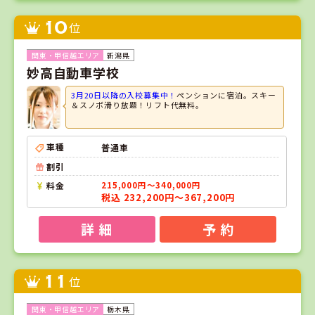
10
位
新潟県
妙高自動車学校
3月20日以降の入校募集中！
ペンションに宿泊。スキー
＆スノボ滑り放題！リフト代無料。
車種
普通車
割引
料金
215,000円～340,000円
税込 232,200円～367,200円
詳 細
予 約
11
位
栃木県