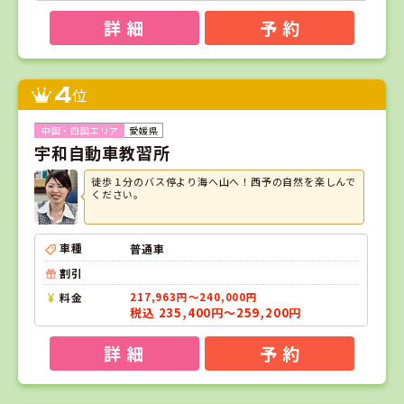
詳 細
予 約
4
位
愛媛県
宇和自動車教習所
徒歩１分のバス停より海へ山へ！西予の自然を楽しんで
ください。
車種
普通車
割引
料金
217,963円～240,000円
税込 235,400円～259,200円
詳 細
予 約