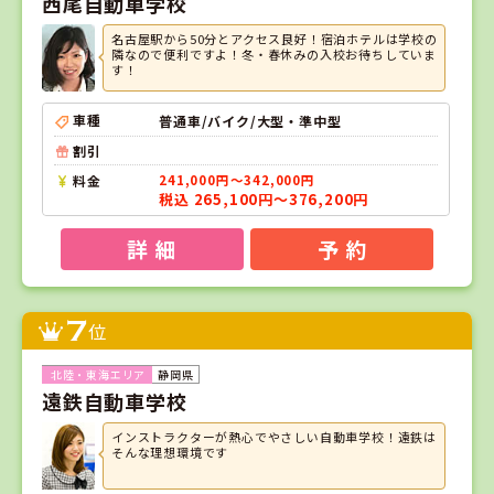
西尾自動車学校
名古屋駅から50分とアクセス良好！宿泊ホテルは学校の
隣なので便利ですよ！冬・春休みの入校お待ちしていま
す！
車種
普通車/バイク/大型・準中型
割引
料金
241,000円～342,000円
税込 265,100円～376,200円
詳 細
予 約
7
位
静岡県
遠鉄自動車学校
インストラクターが熱心でやさしい自動車学校！遠鉄は
そんな理想環境です