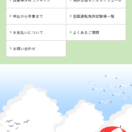
静岡県
新潟県
宮崎県
綜合自動車学校
新潟自動車学校
フェニックスモ
申込から卒業まで
全国運転免許試験場一覧
ータースクール
詳 細
詳 細
詳 細
お支払いについて
よくあるご質問
予 約
予 約
予 約
詳 細
予 約
お問い合わせ
4
5
6
位
位
位
2
位
新潟県
新潟自動車学校
愛媛県
宇和自動車教習
所
三重県
愛知県
三重県南部自動
西尾自動車学校
車学校
詳 細
詳 細
詳 細