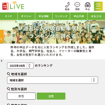
NAVI
ガイド
オススメ
申込情報
ランキング
申込手順
支払方法
過去に人気の自動車学校
oggle
ランキングを調べる
avigation
NG
昨年の申込データを元に人気ランキングを作成しました。高校
生、大学生、専門学校生、社会人、フリーターの職業別と男
性、女性の性別でお選びいただけます。
のランキング
地域を選択
性別を選択
男性
女性