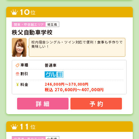
10
位
埼玉県
秩父自動車学校
校内宿舎シングル・ツイン対応で便利！食事も手作りで
美味しい！
車種
普通車
割引
料金
246,000円～370,000円
税込 270,600円～407,000円
詳 細
予 約
11
位
山形県