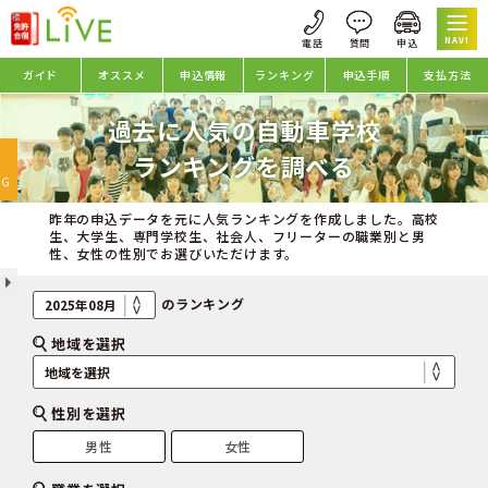
NAVI
ガイド
オススメ
申込情報
ランキング
申込手順
支払方法
過去に人気の自動車学校
oggle
ランキングを調べる
avigation
NG
昨年の申込データを元に人気ランキングを作成しました。高校
生、大学生、専門学校生、社会人、フリーターの職業別と男
性、女性の性別でお選びいただけます。
のランキング
地域を選択
性別を選択
男性
女性