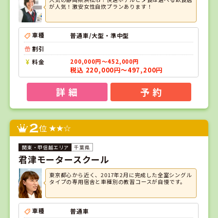
が人気！激安女性自炊プランあります！
車種
普通車/大型・準中型
割引
料金
200,000円～452,000円
税込 220,000円～497,200円
詳 細
予 約
2
位
千葉県
君津モータースクール
東京都心から近く、2017年2月に完成した全室シングル
タイプの専用宿舎と車種別の教習コースが自慢です。
車種
普通車