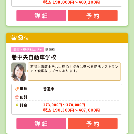
税込 198,000円～409,200円
詳 細
予 約
9
位
新潟県
巻中央自動車学校
燕参上駅前ホテルに宿泊！夕食は選べる提携レストラン
で！食事なしプランあります。
車種
普通車
割引
料金
173,000円～370,000円
税込 190,300円～407,000円
詳 細
予 約