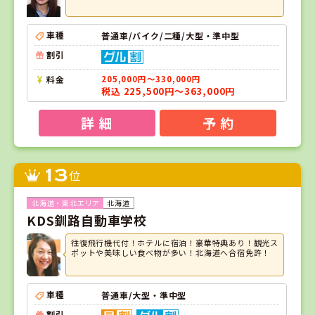
車種
普通車/バイク/二種/大型・準中型
割引
料金
205,000円～330,000円
税込 225,500円～363,000円
詳 細
予 約
13
位
北海道
KDS釧路自動車学校
往復飛行機代付！ホテルに宿泊！豪華特典あり！観光ス
ポットや美味しい食べ物が多い！北海道へ合宿免許！
車種
普通車/大型・準中型
割引