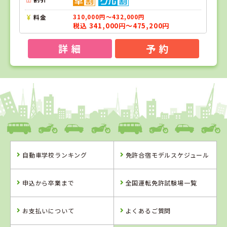
料金
310,000円～432,000円
税込 341,000円～475,200円
詳 細
予 約
1
1
2
3
位
位
位
位
静岡県
綜合自動車学校
自動車学校ランキング
免許合宿モデルスケジュール
静岡県
千葉県
岡山県
綜合自動車学校
君津モータース
新倉敷自動車学
申込から卒業まで
全国運転免許試験場一覧
クール
校
詳 細
詳 細
詳 細
お支払いについて
よくあるご質問
予 約
予 約
予 約
詳 細
予 約