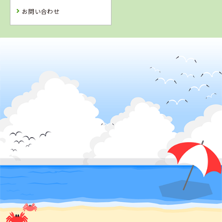
お問い合わせ
4
5
6
位
位
位
2
位
千葉県
君津モータースクール
鳥取県
兵庫県
静岡県
倉吉自動車学校
大陽猪名川自動
浜松自動車学
車学校
校 袋井校
詳 細
詳 細
詳 細
詳 細
予 約
予 約
予 約
予 約
3
7
8
9
位
位
位
位
岡山県