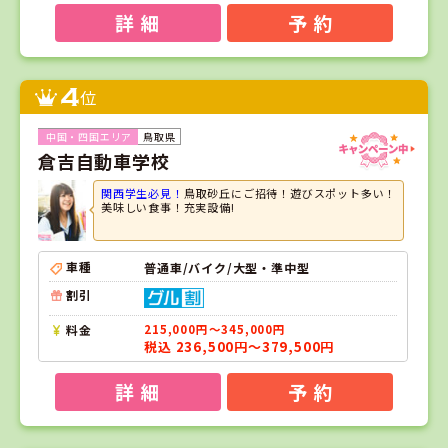
詳 細
予 約
4
位
鳥取県
倉吉自動車学校
関西学生必見！
鳥取砂丘にご招待！遊びスポット多い！
美味しい食事！充実設備!
車種
普通車/バイク/大型・準中型
割引
料金
215,000円～345,000円
税込 236,500円～379,500円
詳 細
予 約