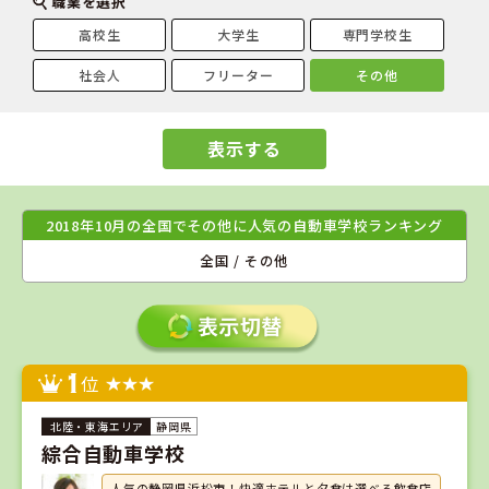
職業を選択
高校生
大学生
専門学校生
社会人
フリーター
その他
表示する
2018年10月の全国でその他に人気の自動車学校ランキング
全国 / その他
1
位
静岡県
綜合自動車学校
人気の静岡県浜松市！快適ホテルと夕食は選べる飲食店