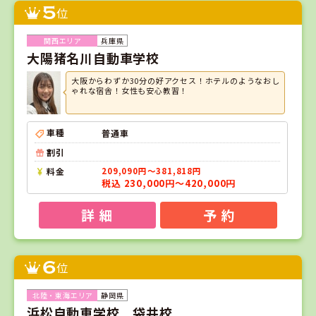
5
位
兵庫県
大陽猪名川自動車学校
大阪からわずか30分の好アクセス！ホテルのようなおし
ゃれな宿舎！女性も安心教習！
車種
普通車
割引
料金
209,090円～381,818円
税込 230,000円～420,000円
詳 細
予 約
6
位
静岡県
浜松自動車学校 袋井校