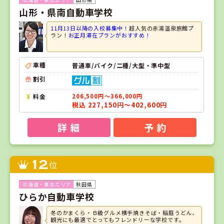
山形・県南自動車学校
11月13日以降の入校募集中！
超人気の赤湯温泉旅館プ
ラン！
お正月滞在プランがおすすめ！
車種
普通車/バイク/二種/大型・準中型
割引
料金
206,500円～366,000円
税込 227,150円～402,600円
詳 細
予 約
12
位
秋田県
ひらか自動車学校
冬のかまくら・Ｂ級グルメ横手焼きそば・稲庭うどん、
観光にも最適でとってもフレンドリーな学校です。