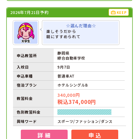
2026年7月21日予約
KEEP
☆選んだ理由☆
楽しそうだから
親にすすめられて
静岡県
申込教習所
綜合自動車学校
入校日
9月7日
申込車種
普通車AT
宿泊プラン
ホテルシングルB
340,000円
教習料金
税込374,000円
色別教習料金
興味ワード
スポーツ/ファッション/ダンス
詳 細
申 込