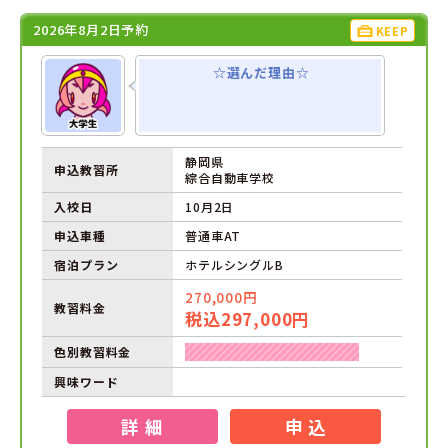
2026年8月2日予約
KEEP
☆選んだ理由☆
静岡県
申込教習所
綜合自動車学校
入校日
10月2日
申込車種
普通車AT
宿泊プラン
ホテルシングルB
270,000円
教習料金
税込297,000円
色別教習料金
興味ワード
詳 細
申 込