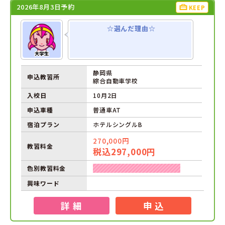
2026年8月3日予約
KEEP
☆選んだ理由☆
静岡県
申込教習所
綜合自動車学校
入校日
10月2日
申込車種
普通車AT
宿泊プラン
ホテルシングルB
270,000円
教習料金
税込297,000円
色別教習料金
興味ワード
詳 細
申 込