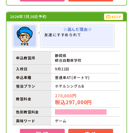
2026年7月20日予約
KEEP
☆選んだ理由☆
友達にすすめられて
静岡県
申込教習所
綜合自動車学校
入校日
9月22日
申込車種
普通車AT(オートマ)
宿泊プラン
ホテルシングルB
270,000円
教習料金
税込297,000円
色別教習料金
興味ワード
ゲーム