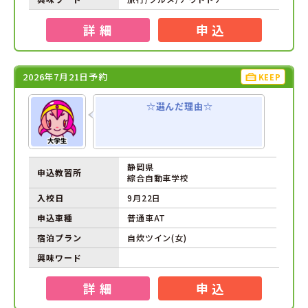
詳 細
申 込
2026年7月21日予約
KEEP
☆選んだ理由☆
静岡県
申込教習所
綜合自動車学校
入校日
9月22日
申込車種
普通車AT
宿泊プラン
自炊ツイン(女)
興味ワード
詳 細
申 込