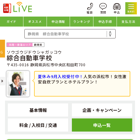
NAVI
ガイド
オススメ
申込情報
ランキング
申込手順
支払方法
oggle
静岡県
ソウゴウジドウシャガッコウ
avigation
NG
綜合自動車学校
〒435-0016 静岡県浜松市中央区和田町700
夏休み9月入校受付中！
人気の浜松市！女性激
安自炊プランとホテルプラン！
基本情報
企画・キャンペーン
料金 / 入校日 / 交通
申込一覧