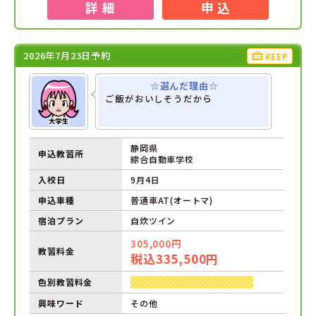
詳 細
申 込
2026年7月23日予約
KEEP
☆選んだ理由☆
ご飯がおいしそうだから
静岡県
申込教習所
綜合自動車学校
入校日
9月4日
申込車種
普通車AT(オートマ)
宿泊プラン
自炊ツイン
305,000円
教習料金
税込335,500円
色別教習料金
興味ワード
その他