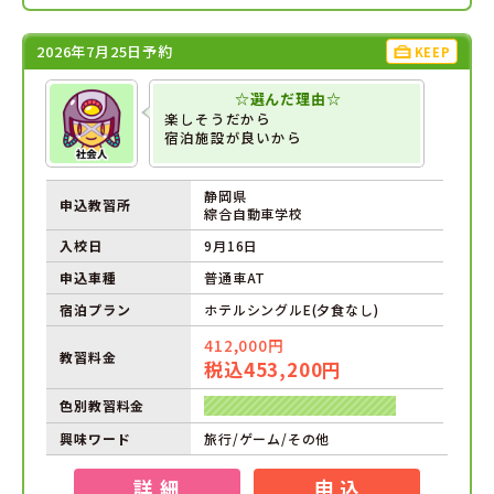
2026年7月25日予約
KEEP
☆選んだ理由☆
楽しそうだから
宿泊施設が良いから
静岡県
申込教習所
綜合自動車学校
入校日
9月16日
申込車種
普通車AT
宿泊プラン
ホテルシングルE(夕食なし)
412,000円
教習料金
税込453,200円
色別教習料金
興味ワード
旅行/ゲーム/その他
詳 細
申 込