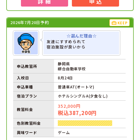
詳 細
申 込
2026年7月20日予約
KEEP
☆選んだ理由☆
友達にすすめられて
宿泊施設が良いから
静岡県
申込教習所
綜合自動車学校
入校日
8月24日
申込車種
普通車AT(オートマ)
宿泊プラン
ホテルシングルA(夕食なし)
352,000円
教習料金
税込387,200円
色別教習料金
興味ワード
ゲーム