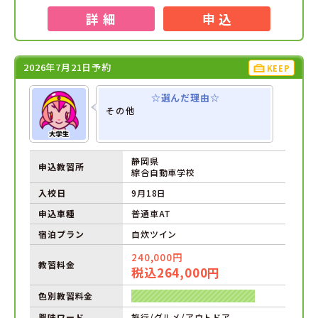
詳 細
申 込
2026年7月21日予約
KEEP
☆選んだ理由☆
その他
静岡県
申込教習所
綜合自動車学校
入校日
9月18日
申込車種
普通車AT
宿泊プラン
自炊ツイン
240,000円
教習料金
税込264,000円
色別教習料金
興味ワード
旅行/グルメ/アウトドア