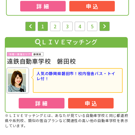
詳 細
申 込
1
2
3
4
5
ＬＩＶＥマッチング
静岡県
遠鉄自動車学校 磐田校
人気の静岡県磐田市！校内宿舎バス・トイ
レ付！
詳 細
申 込
※ＬＩＶＥマッチングとは、あなたが見ている自動車学校と同じ都道府
県や系列校、類似の宿泊プランなど関連性の高い他の自動車学校を表示
しています。