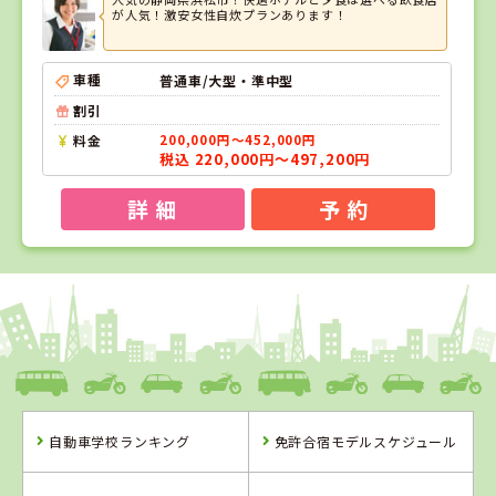
が人気！激安女性自炊プランあります！
車種
普通車/大型・準中型
割引
料金
200,000円～452,000円
税込 220,000円～497,200円
詳 細
予 約
1
1
位
位
静岡県
綜合自動車学校
自動車学校ランキング
免許合宿モデルスケジュール
静岡県
綜合自動車学校