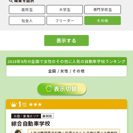
職業を選択
高校生
大学生
専門学校生
社会人
フリーター
その他
表示する
2018年9月の全国で女性のその他に人気の自動車学校ランキング
全国 / 女性 / その他
1
位
静岡県
綜合自動車学校
人気の静岡県浜松市！快適ホテルと夕食は選べる飲食店