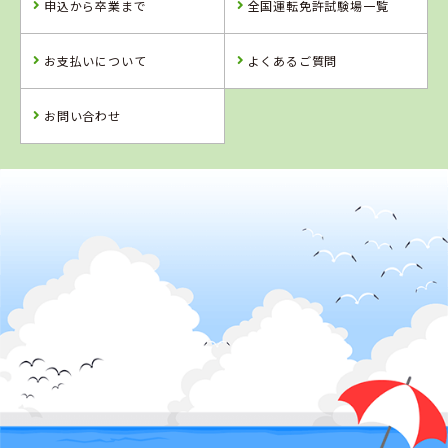
申込から卒業まで
全国運転免許試験場一覧
詳 細
予 約
お支払いについて
よくあるご質問
詳 細
予 約
お問い合わせ