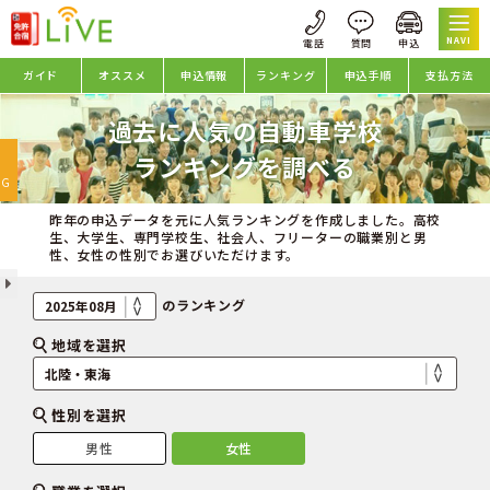
NAVI
ガイド
オススメ
申込情報
ランキング
申込手順
支払方法
過去に人気の自動車学校
oggle
ランキングを調べる
avigation
NG
昨年の申込データを元に人気ランキングを作成しました。高校
生、大学生、専門学校生、社会人、フリーターの職業別と男
性、女性の性別でお選びいただけます。
のランキング
地域を選択
性別を選択
男性
女性