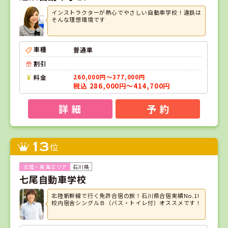
インストラクターが熱心でやさしい自動車学校！遠鉄は
そんな理想環境です
車種
普通車
割引
料金
260,000円～377,000円
税込 286,000円～414,700円
詳 細
予 約
13
位
石川県
七尾自動車学校
北陸新幹線で行く免許合宿の旅！石川県合宿実績No.1!
校内宿舎シングルＢ（バス・トイレ付）オススメです！