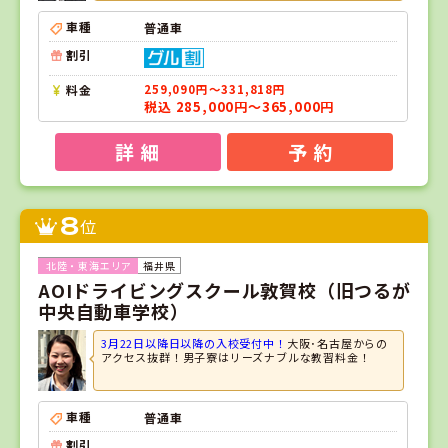
車種
普通車
割引
料金
259,090円～331,818円
税込 285,000円～365,000円
詳 細
予 約
8
位
福井県
AOIドライビングスクール敦賀校（旧つるが
中央自動車学校）
3月22日以降日以降の入校受付中！
大阪･名古屋からの
アクセス抜群！男子寮はリーズナブルな教習料金！
車種
普通車
割引