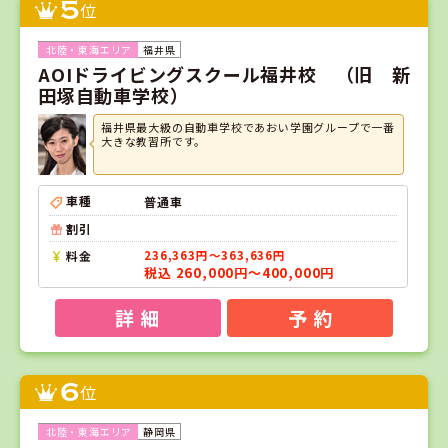
5
位
福井県
AOIドライビングスクール福井校 （旧 新
田塚自動車学校）
福井県最大級の自動車学校であおい学園グループで一番
大きな教習所です。
車種
普通車
割引
料金
236,363円～363,636円
税込 260,000円～400,000円
詳 細
予 約
6
位
静岡県