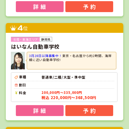
詳 細
予 約
4
位
静岡県
はいなん自動車学校
3月28日以降募集中！
東京・名古屋から約2時間、海岸
線に近い自動車学校!
車種
普通車/二種/大型・準中型
割引
料金
200,000円～335,000円
税込 220,000円～368,500円
詳 細
予 約