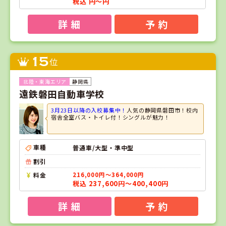
税込 円～円
詳 細
予 約
15
位
静岡県
遠鉄磐田自動車学校
3月23日以降の入校募集中！
人気の静岡県磐田市！校内
宿舎全室バス・トイレ付！シングルが魅力！
車種
普通車/大型・準中型
割引
料金
216,000円～364,000円
税込 237,600円～400,400円
詳 細
予 約