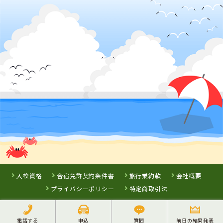
静岡県
福井県
静岡県
はいなん自動車
AOIドライビング
浜松自動車学
学校
スクール福井
校 袋井校
校 （旧 新田
塚自動車学校）
詳 細
詳 細
詳 細
予 約
予 約
予 約
詳 細
予 約
7
8
9
位
位
位
3
位
静岡県
浜松自動車学校 浜岡校
入校資格
合宿免許契約条件書
旅行業約款
会社概要
プライバシーポリシー
特定商取引法
石川県
福井県
福井県
こまつ自動車学
AOIドライビング
AOIドライビング
電話する
申込
質問
前日の結果発表