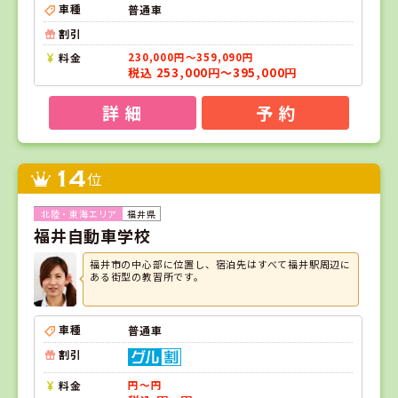
車種
普通車
割引
料金
230,000円～359,090円
税込 253,000円～395,000円
詳 細
予 約
14
位
福井県
福井自動車学校
福井市の中心部に位置し、宿泊先はすべて福井駅周辺に
ある街型の教習所です。
車種
普通車
割引
料金
円～円