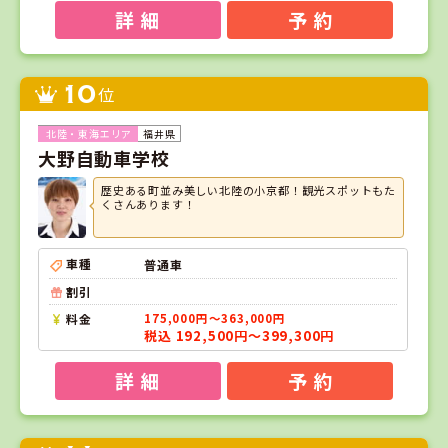
詳 細
予 約
10
位
福井県
大野自動車学校
歴史ある町並み美しい北陸の小京都！観光スポットもた
くさんあります！
車種
普通車
割引
料金
175,000円～363,000円
税込 192,500円～399,300円
詳 細
予 約