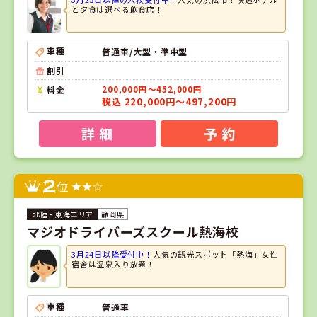
と夕食は選べる飲食店！
車種
普通車/大型・準中型
割引
料金
200,000円～452,000円
税込 220,000円～497,200円
詳 細
予 約
2
位
静岡県
マジオドライバーズスクール熱海校
3月24日以降受付中！
人気の観光スポット「熱海」女性
宿舎は温泉入り放題！
車種
普通車