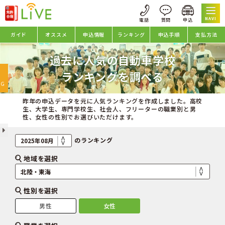
NAVI
ガイド
オススメ
申込情報
ランキング
申込手順
支払方法
過去に人気の自動車学校
oggle
ランキングを調べる
avigation
NG
昨年の申込データを元に人気ランキングを作成しました。高校
生、大学生、専門学校生、社会人、フリーターの職業別と男
性、女性の性別でお選びいただけます。
のランキング
地域を選択
性別を選択
男性
女性