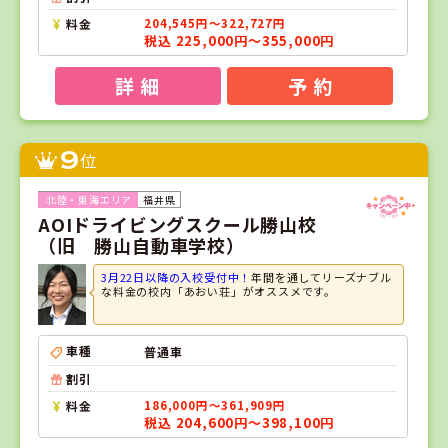
料金
204,545円～322,727円
税込 225,000円～355,000円
詳 細
予 約
9
位
福井県
AOIドライビングスクール勝山校
（旧 勝山自動車学校）
3月22日以降の入校受付中！
年間を通してリーズナブル
な料金の校内「あおい荘」がオススメです。
車種
普通車
割引
料金
186,000円～361,909円
税込 204,600円～398,100円