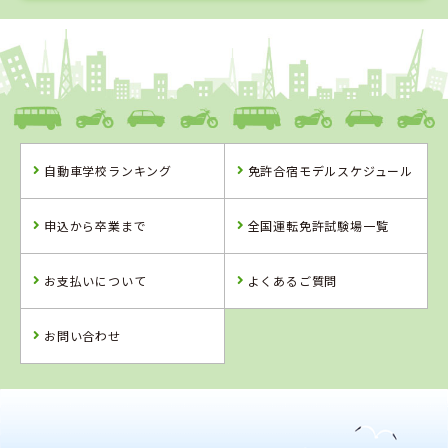
1
1
2
3
位
位
位
位
静岡県
綜合自動車学校
静岡県
静岡県
自動車学校ランキング
免許合宿モデルスケジュール
マジオドライバ
浜松自動車学
ーズスクール熱
校 浜岡校
静岡県
海校
綜合自動車学校
申込から卒業まで
全国運転免許試験場一覧
詳 細
詳 細
詳 細
予 約
予 約
予 約
お支払いについて
よくあるご質問
詳 細
予 約
お問い合わせ
4
5
6
位
位
位
2
位
静岡県
マジオドライバーズスクール熱海校