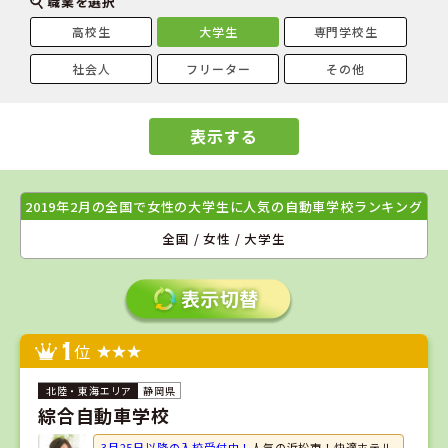
職業を選択
高校生
大学生
専門学校生
社会人
フリーター
その他
表示する
2019年2月の全国で女性の大学生に人気の自動車学校ランキング
全国 / 女性 / 大学生
1
位
静岡県
綜合自動車学校
3月25日以降の入校受付中！
人気の浜松市！快適ホテル