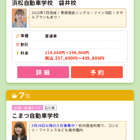
浜松自動車学校 袋井校
2015年7月完成！専用宿舎シングル・ツイン対応！ホテ
ルプランもあり！
車種
普通車
割引
料金
216,000円～396,000円
税込 237,600円～435,600円
詳 細
予 約
7
位
石川県
こまつ自動車学校
3月28日以降の入校募集中！
校内宿舎利用で、コンビ
ニ・ファミレスなども徒歩圏内