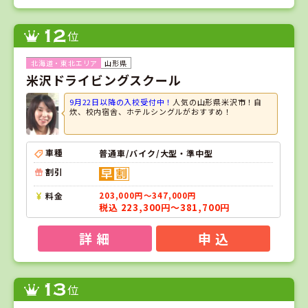
12
位
山形県
米沢ドライビングスクール
9月22日以降の入校受付中！
人気の山形県米沢市！自
炊、校内宿舎、ホテルシングルがおすすめ！
車種
普通車/バイク/大型・準中型
割引
料金
203,000円～347,000円
税込 223,300円～381,700円
詳 細
申 込
13
位