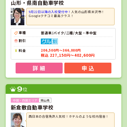
山形・県南自動車学校
9月22日以降の入校受付中！
人気の山形県米沢市！
Googleクチコミ最高クラス！
車種
普通車/バイク/二種/大型・準中型
割引
料金
206,500円～366,000円
税込 227,150円～402,600円
詳 細
申 込
9
位
岡山県
新倉敷自動車学校
西日本の合宿免許人気校！ホテルのような校内宿舎！