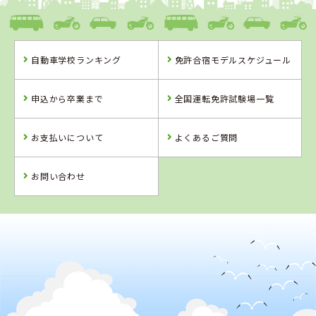
千葉県
静岡県
新潟県
自動車学校ランキング
免許合宿モデルスケジュール
銚子大洋自動車
東名自動車学校
つばめ中央自動
教習所
車学校【女性限
定】
申込から卒業まで
全国運転免許試験場一覧
詳 細
詳 細
詳 細
詳 細
申 込
お支払いについて
よくあるご質問
申 込
申 込
申 込
お問い合わせ
2
位
4
5
6
位
位
位
千葉県
銚子大洋自動車教習所
長野県
新潟県
静岡県
信州伊那自動車
巻中央自動車学
浜松自動車学