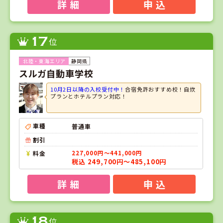
詳 細
申 込
17
位
静岡県
スルガ自動車学校
10月2日以降の入校受付中！
合宿免許おすすめ校！自炊
プランとホテルプラン対応！
車種
普通車
割引
料金
227,000円～441,000円
税込 249,700円～485,100円
詳 細
申 込
18
位