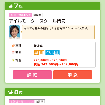
7
位
福岡県
アイルモータースクール門司
九州でも有数の観光地！合宿免許ランキング人気校。
車種
普通車
割引
料金
220,000円～370,000円
税込 242,000円～407,000円
詳 細
申 込
8
位
山形県