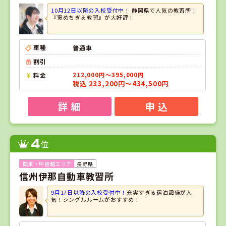
10月12日以降の入校受付中！
静岡県で人気の教習所！
『褒めちぎる教習』が大好評！
車種
普通車
割引
料金
212,000円～395,000円
税込 233,200円～434,500円
詳 細
申 込
4
位
長野県
信州伊那自動車教習所
9月17日以降の入校受付中！
充実すぎる宿泊設備が人
気！シングルルームがおすすめ！