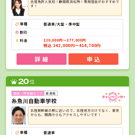
合宿免許人気校！静岡県浜松市！専用宿舎がおすすめで
す！
車種
普通車/大型・準中型
割引
料金
220,000円～377,000円
税込 242,000円～414,700円
詳 細
申 込
20
位
新潟県
糸魚川自動車学校
北陸新幹線の駅に近いので、北陸地方だけでなく、東京
からも、関西からもアクセスしやすいです！
車種
普通車