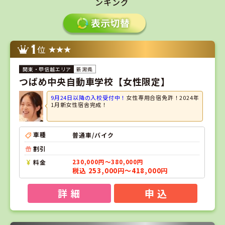
ンキング
1
位
新潟県
つばめ中央自動車学校【女性限定】
9月24日以降の入校受付中！
女性専用合宿免許！2024年
1月新女性宿舎完成！
車種
普通車/バイク
割引
料金
230,000円～380,000円
税込 253,000円～418,000円
詳 細
申 込