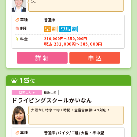
ン。
車種
普通車
割引
料金
210,000円～350,000円
税込 231,000円～385,000円
詳 細
申 込
15
位
和歌山県
ドライビングスクールかいなん
大阪から特急で約１時間！全宿舎無線LAN対応！
車種
普通車/バイク/二種/大型・準中型