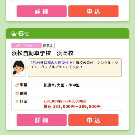
詳 細
申 込
6
位
静岡県
浜松自動車学校 浜岡校
9月24日以降の入校受付中！
新校舎完成！シングル・ツ
イン、カップルプランにも対応！
車種
普通車/大型・準中型
割引
料金
210,000円～360,000円
税込 231,000円～396,000円
詳 細
申 込