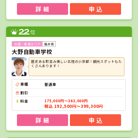
詳 細
申 込
22
位
福井県
大野自動車学校
歴史ある町並み美しい北陸の小京都！観光スポットもた
くさんあります！
車種
普通車
割引
料金
175,000円～363,000円
税込 192,500円～399,300円
詳 細
申 込