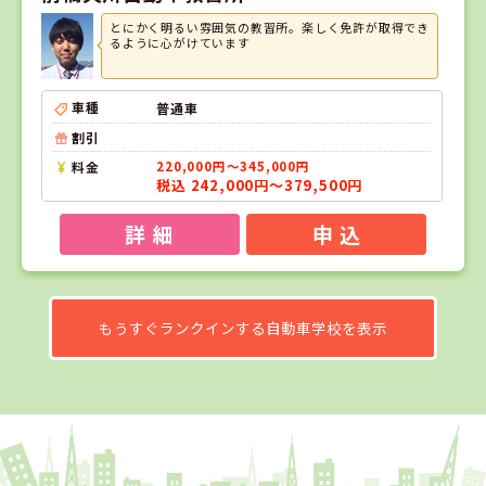
とにかく明るい雰囲気の教習所。楽しく免許が取得でき
るように心がけています
車種
普通車
割引
料金
220,000円～345,000円
税込 242,000円～379,500円
詳 細
申 込
もうすぐランクインする自動車学校を表示
1
1
2
3
位
位
位
位
新潟県
つばめ中央自動車学校【女性限定】