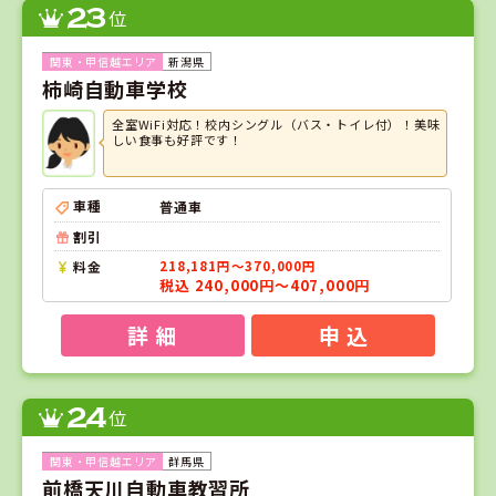
23
位
新潟県
柿崎自動車学校
全室WiFi対応！校内シングル（バス・トイレ付）！美味
しい食事も好評です！
車種
普通車
割引
料金
218,181円～370,000円
税込 240,000円～407,000円
詳 細
申 込
24
位
群馬県
前橋天川自動車教習所