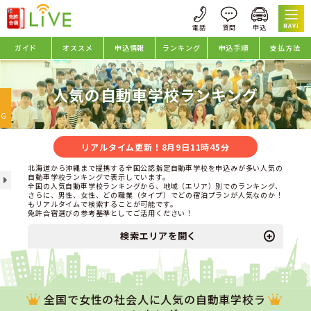
NAVI
ガイド
オススメ
申込情報
ランキング
申込手順
支払方法
人気の自動車学校ランキング
oggle
avigation
NG
リアルタイム更新！8月9日11時45分
北海道から沖縄まで提携する全国公認指定自動車学校を申込みが多い人気の
自動車学校ランキングで表示しています。
全国の人気自動車学校ランキングから、地域（エリア）別でのランキング、
さらに、男性、女性、どの職業（タイプ）でどの宿泊プランが人気なのか！
もリアルタイムで検索することが可能です。
免許合宿選びの参考基準としてご活用ください！
検索エリアを開く
全国で女性の社会人に人気の自動車学校ラ