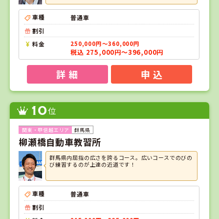
車種
普通車
割引
料金
250,000円～360,000円
税込 275,000円～396,000円
詳 細
申 込
10
位
群馬県
柳瀬橋自動車教習所
群馬県内屈指の広さを誇るコース。広いコースでのびの
び練習するのが上達の近道です！
車種
普通車
割引