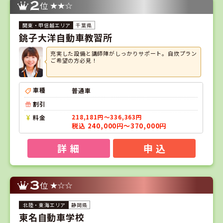
2
位
千葉県
銚子大洋自動車教習所
充実した設備と講師陣がしっかりサポート。自炊プラン
ご希望の方必見！
車種
普通車
割引
料金
218,181円～336,363円
税込 240,000円～370,000円
詳 細
申 込
3
位
静岡県
東名自動車学校