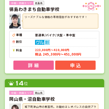
徳島県
徳島わきまち自動車学校
リーズナブルな価格の専用宿舎がおすすめです！
車種
普通車/バイク/大型・準中型
割引
料金
223,000円～410,000円
税込 245,300円～451,000円
詳 細
申 込
14
位
岡山県
岡山県・沼自動車学校
城下町津山市の教習所。お勧めはレオパレスの自炊プラ