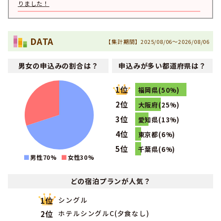
りました！
2020年11月
1位
九州・沖縄で男性の専門学校生に人気のランキングで
にな
りました！
DATA
【集計期間】2025/08/06～2026/08/06
2020年10月
1位
九州・沖縄で男性の専門学校生に人気のランキングで
にな
男女の申込みの割合は？
申込みが多い都道府県は？
りました！
2020年09月
1位
1位
九州・沖縄で男性の専門学校生に人気のランキングで
にな
福岡県(50%)
りました！
2位
大阪府(25%)
2020年08月
1位
3位
愛知県(13%)
九州・沖縄で男性の専門学校生に人気のランキングで
にな
りました！
4位
東京都(6%)
2020年07月
5位
千葉県(6%)
1位
九州・沖縄で男性の専門学校生に人気のランキングで
にな
男性70%
女性
30
%
りました！
2020年06月
1位
どの宿泊プランが人気？
九州・沖縄で男性の専門学校生に人気のランキングで
にな
りました！
シングル
1位
2020年05月
1位
ホテルシングルC(夕食なし)
2位
九州・沖縄で男性の専門学校生に人気のランキングで
にな
りました！