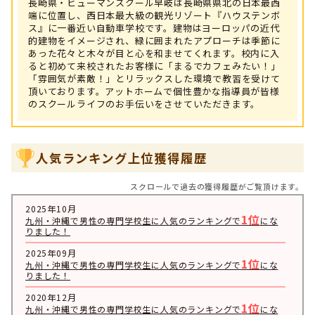
長崎県・ヒューマンスクール早岐は長崎県県北の日本最西
端に位置し、西日本最大級の観光リゾート『ハウステンボ
ス』に一番近い自動車学校です。建物はヨーロッパの近代
的建物をイメージされ、緑に囲まれたアプローチは季節に
あった花々と木々が目と心を和ませてくれます。校内に入
ると初めて来校されたお客様に「まるでカフェみたい！」
「雰囲気が素敵！」とリラックスした環境で教習を受けて
頂いております。アットホームで個性豊かな指導員が皆様
のスクールライフのお手伝いをさせていただきます。
人気ランキング上位獲得履歴
スクロールで過去の獲得履歴がご覧頂けます。
2025年10月
1位
九州・沖縄で男性の専門学校生に人気のランキングで
にな
りました！
2025年09月
1位
九州・沖縄で男性の専門学校生に人気のランキングで
にな
りました！
2020年12月
1位
九州・沖縄で男性の専門学校生に人気のランキングで
にな