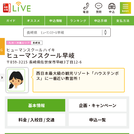
NAVI
ガイド
オススメ
申込情報
ランキング
申込手順
支払方法
oggle
長崎県
ヒューマンスクールハイキ
avigation
NG
ヒューマンスクール早岐
〒859-3215 長崎県佐世保市早岐3丁目12-6
西日本最大級の観光リゾート「ハウステンボ
ス」に一番近い教習所！
基本情報
企画・キャンペーン
料金 / 入校日 / 交通
申込一覧