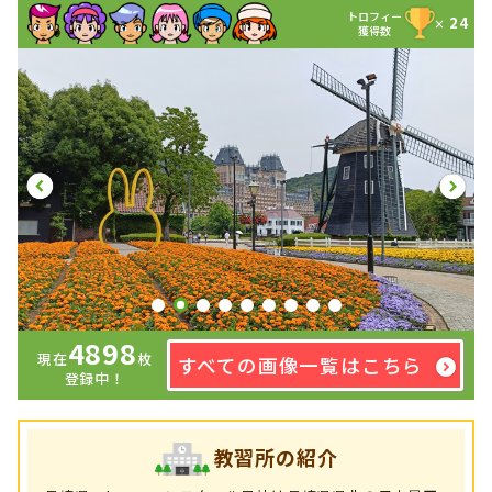
トロフィー
24
×
獲得数
4898
現在
枚
すべての画像一覧はこちら
登録中！
教習所の紹介