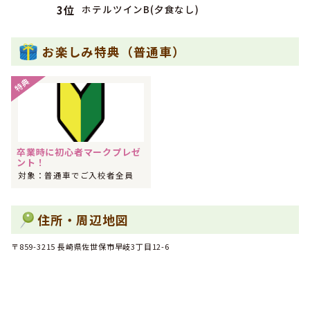
ホテルツインB(夕食なし)
3位
2020年04月
1位
九州・沖縄で男性の専門学校生に人気のランキングで
にな
りました！
お楽しみ特典（普通車）
2020年03月
1位
九州・沖縄で男性の専門学校生に人気のランキングで
にな
特典
りました！
2019年02月
1位
九州・沖縄で女性のその他に人気のランキングで
になりま
した！
卒業時に初心者マークプレゼ
2019年02月
1位
ント！
九州・沖縄でその他に人気のランキングで
になりました！
対象：普通車でご入校者全員
2019年01月
1位
九州・沖縄で女性のその他に人気のランキングで
になりま
した！
住所・周辺地図
2018年12月
1位
九州・沖縄で女性のフリーターに人気のランキングで
にな
〒859-3215 長崎県佐世保市早岐3丁目12-6
りました！
2018年12月
1位
九州・沖縄で男性に人気のランキングで
になりました！
2018年12月