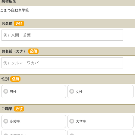
教習所名
こまつ自動車学校
お名前
必須
お名前（カナ）
必須
性別
必須
男性
女性
ご職業
必須
高校生
大学生