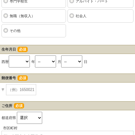
専門学校生
アルバイト・パート
無職（無収入）
社会人
その他
生年月日
必須
西暦
年
月
日
郵便番号
必須
〒
ご住所
必須
都道府県
市区町村