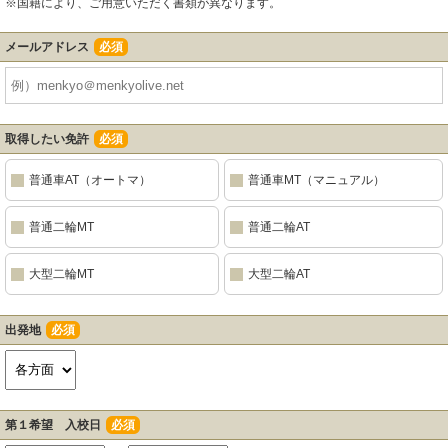
※国籍により、ご用意いただく書類が異なります。
メールアドレス
必須
取得したい免許
必須
普通車AT（オートマ）
普通車MT（マニュアル）
普通二輪MT
普通二輪AT
大型二輪MT
大型二輪AT
出発地
必須
第１希望 入校日
必須