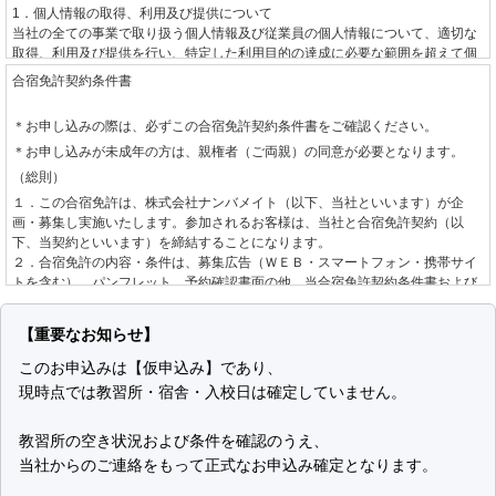
1．個人情報の取得、利用及び提供について
当社の全ての事業で取り扱う個人情報及び従業員の個人情報について、適切な
取得、利用及び提供を行い、特定した利用目的の達成に必要な範囲を超えて個
人情報を取り扱うことはありません。利用目的を超えて個人情報の取り扱いを
合宿免許契約条件書
行う場合には、あらかじめご本人の同意を得ます。
＊お申し込みの際は、必ずこの合宿免許契約条件書をご確認ください。
2．個人情報に関する法令や指針、規範について
＊お申し込みが未成年の方は、親権者（ご両親）の同意が必要となります。
個人情報に関する法令・国が定める指針その他の規範を守ります。
（総則）
3．個人情報の安全管理について
１．この合宿免許は、株式会社ナンバメイト（以下、当社といいます）が企
個人情報への不正アクセスや、個人情報の漏えい、紛失、破壊、改ざん等に対
画・募集し実施いたします。参加されるお客様は、当社と合宿免許契約（以
して、合理的な防止並びに是正措置を行います。
下、当契約といいます）を締結することになります。
２．合宿免許の内容・条件は、募集広告（ＷＥＢ・スマートフォン・携帯サイ
4．個人情報に関する苦情及び相談について
トを含む）、パンフレット、予約確認書面の他、当合宿免許契約条件書および
個人情報に関する苦情及び相談には、速やかに対処します。
標準旅行業約款募集企画旅行契約の部
によります。
（お申し込みとご契約の成立）
5．個人情報保護の取り組み（個人情報保護マネジメントシステム）について
【重要なお知らせ】
個人情報の保護を適切に行うため、継続的にその取り組みを見直し、改善しま
１．当社は、お客様より自動車教習所、入校日、運転免許種別を指定して手配
このお申込みは【仮申込み】であり、
す。
の希望を承り、道路交通法、自動車教習所個別規約、空席状況を確認し、当社
現時点では教習所・宿舎・入校日は確定していません。
制定日 2001年6月1日
が手配を承諾する旨をお客様へ回答した後、お客様からお申し込みをいただき
改定日 2008年10月15日
ます。なお、お申し込みの方が未成年の場合は、親権者の同意を確認させてい
株式会社ナンバメイト
ただきます。
教習所の空き状況および条件を確認のうえ、
代表取締役 時野 学
２．お申し込み後、当社が指定する期日までにお客様が申込金または教習料金
当社からのご連絡をもって正式なお申込み確定となります。
全額をお支払いいただいた場合に当契約の成立として取り扱います。「お客様
個人情報の取り扱いについて
が申込金または教習料金全額をお支払いいただいた場合」とは以下のいずれか