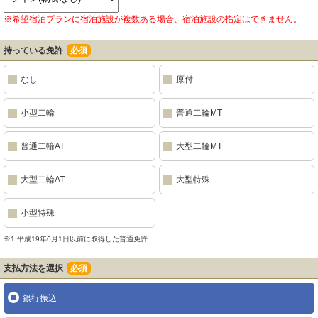
※希望宿泊プランに宿泊施設が複数ある場合、宿泊施設の指定はできません。
持っている免許
必須
なし
原付
小型二輪
普通二輪MT
普通二輪AT
大型二輪MT
大型二輪AT
大型特殊
小型特殊
※1:平成19年6月1日以前に取得した普通免許
支払方法を選択
必須
銀行振込