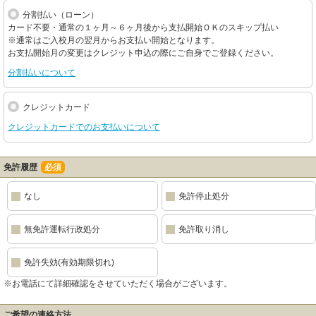
分割払い（ローン）
カード不要・通常の１ヶ月～６ヶ月後から支払開始ＯＫのスキップ払い
※通常はご入校月の翌月からお支払い開始となります。
お支払開始月の変更はクレジット申込の際にご自身でご登録ください。
分割払いについて
クレジットカード
クレジットカードでのお支払いについて
免許履歴
必須
なし
免許停止処分
無免許運転行政処分
免許取り消し
免許失効(有効期限切れ)
※お電話にて詳細確認をさせていただく場合がございます。
ご希望の連絡方法