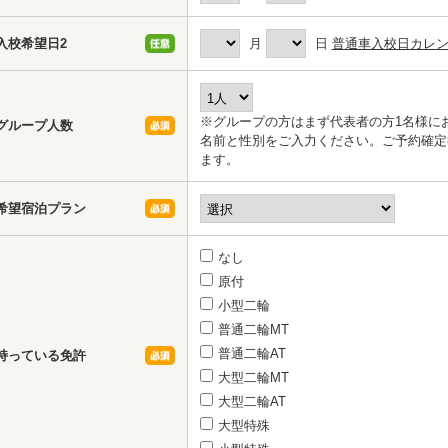
入校希望日2
月
日
普通車入校日カレ
※グループの方はまず代表者の方1名様に
グループ人数
名前と性別をご入力ください。ご予約確定
ます。
希望宿泊プラン
なし
原付
小型二輪
普通二輪MT
普通二輪AT
持っている免許
大型二輪MT
大型二輪AT
大型特殊