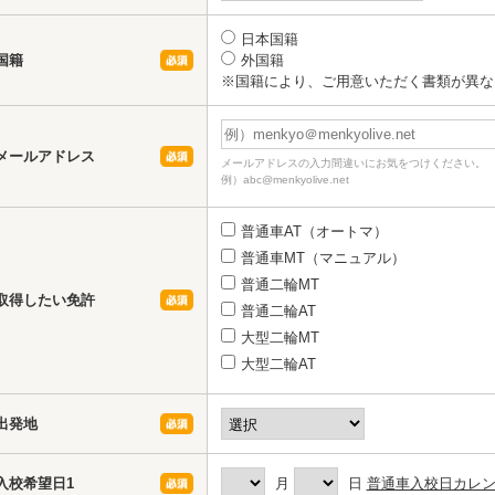
日本国籍
国籍
外国籍
※国籍により、ご用意いただく書類が異な
メールアドレス
メールアドレスの入力間違いにお気をつけください。
例）abc@menkyolive.net
普通車AT（オートマ）
普通車MT（マニュアル）
普通二輪MT
取得したい免許
普通二輪AT
大型二輪MT
大型二輪AT
出発地
入校希望日1
月
日
普通車入校日カレ