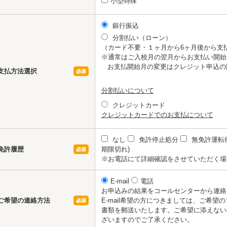
小型特殊
銀行振込
分割払い（ローン）
（カード不要・１ヶ月から6ヶ月後から支
※通常はご入校月の翌月からお支払い開始
お支払開始月の変更はクレジット申込の
支払方法選択
分割払いについて
クレジットカード
クレジットカードでのお支払について
なし
免許停止処分
無免許運転
免許履歴
期限切れ)
※お電話にて詳細確認をさせていただく場
E-mail
電話
お申込みの結果をコールセンターから連絡
ご希望の連絡方法
E-mail希望の方につきましては、ご希
書類を郵送いたします。ご希望に添えない
ざいますのでご了承ください。