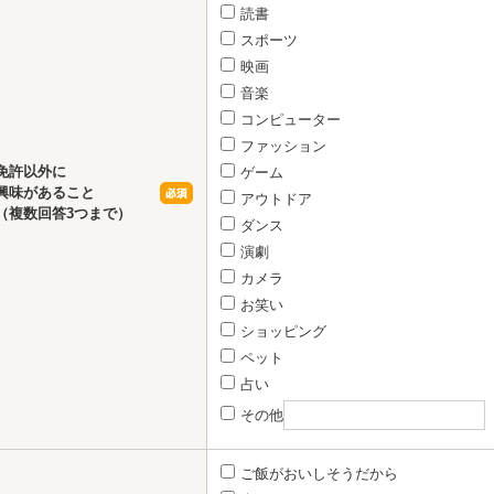
読書
スポーツ
映画
音楽
コンピューター
ファッション
免許以外に
ゲーム
興味があること
アウトドア
（複数回答3つまで）
ダンス
演劇
カメラ
お笑い
ショッピング
ペット
占い
その他
ご飯がおいしそうだから