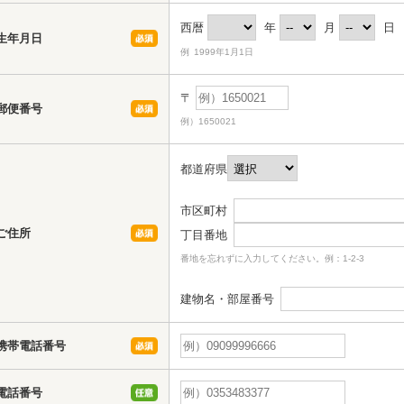
西暦
年
月
日
生年月日
例 1999年1月1日
〒
郵便番号
例）1650021
都道府県
市区町村
ご住所
丁目番地
番地を忘れずに入力してください。例：1-2-3
建物名・部屋番号
携帯電話番号
電話番号