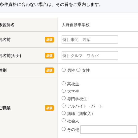
条件資格に合わない場合は、その旨をご案内します。
教習所名
大野自動車学校
お名前
お名前(カナ)
性別
男性
女性
高校生
大学生
専門学校生
アルバイト・パート
ご職業
無職（無収入）
社会人
その他