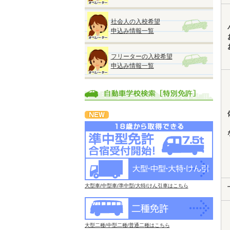
社会人の入校希望
申込み情報一覧
フリーターの入校希望
申込み情報一覧
大型車/中型車/準中型/大特/けん引車はこちら
大型二種/中型二種/普通二種はこちら