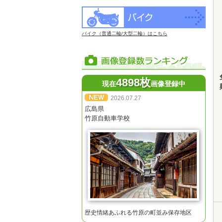
バイク（普通二輪/大型二輪）はこちら
4898枚
現在
画像登録中
2026.07.27
広島県
竹原自動車学校
歴史情緒あふれる竹原の町並み保存地区