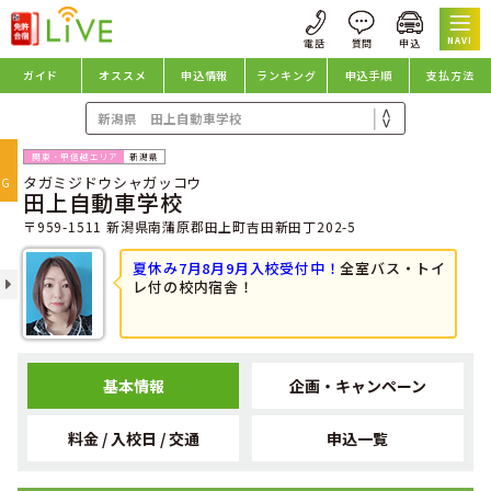
NAVI
ガイド
オススメ
申込情報
ランキング
申込手順
支払方法
oggle
新潟県
タガミジドウシャガッコウ
avigation
NG
田上自動車学校
〒959-1511 新潟県南蒲原郡田上町吉田新田丁202-5
夏休み7月8月9月入校受付中！
全室バス・トイ
レ付の校内宿舎！
基本情報
企画・キャンペーン
料金 / 入校日 / 交通
申込一覧