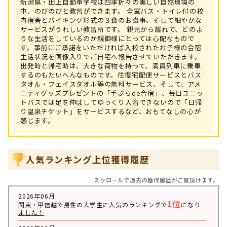
新潟県・田上自動車学校は四季折々の美しい自然環境の
中、のびのびと教習ができます。 全室バス・トイレ付の校
内宿舎とバイキング形式の３食のお食事、そして細やかな
サービスがうれしい教習所です。 親元から離れて、どのよ
うな生活をしているのか親御様にとっては心配なもので
す。事前にご承諾をいただければ入校されたお子様の合宿
生活状況を画像入りでご自宅へ報告させていただきます。
出発時と帰宅時は、大きな荷物を持って、満員列車に乗車
するのもたいへんなものです。往復宅配便サービスとバス
タオル・フェイスタオル等の無料サービス、そして、アメ
ニティグッズプレゼントの「手ぶらde合宿」、毎日ユニッ
トバスでは足を伸ばしてゆっくり入浴できないので「日帰
り温泉チケット」をサービスするなど、おもてなしの心が
感じます。
人気ランキング上位獲得履歴
スクロールで過去の獲得履歴がご覧頂けます。
2026年06月
1位
関東・甲信越で男性の大学生に人気のランキングで
になり
ました！