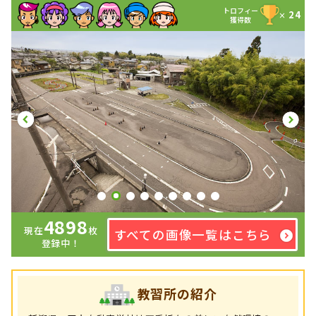
トロフィー
24
×
獲得数
4898
現在
枚
すべての画像一覧はこちら
登録中！
教習所の紹介