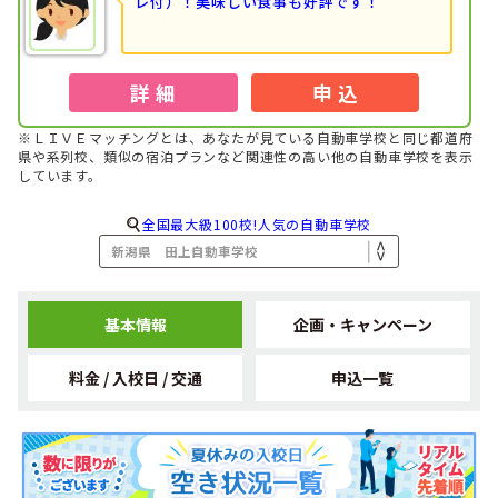
レ付）！美味しい食事も好評です！
詳 細
申 込
※ＬＩＶＥマッチングとは、あなたが見ている自動車学校と同じ都道府
県や系列校、類似の宿泊プランなど関連性の高い他の自動車学校を表示
しています。
全国最大級100校!人気の自動車学校
基本情報
企画・キャンペーン
料金 / 入校日 / 交通
申込一覧