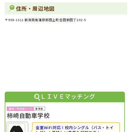
1位
全国で男性の社会人に人気のランキングで
になりました！
住所・周辺地図
〒959-1511 新潟県南蒲原郡田上町吉田新田丁202-5
ＬＩＶＥマッチング
新潟県
柿崎自動車学校
全室WiFi対応！校内シングル（バス・トイ