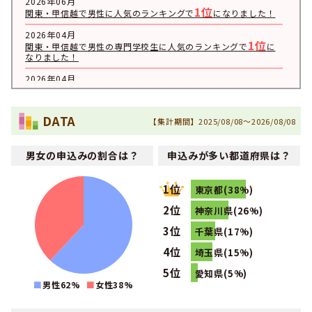
2026年06月
1位
関東・甲信越で男性に人気のランキングで
になりました！
2026年04月
1位
関東・甲信越で男性の専門学校生に人気のランキングで
に
なりました！
2026年04月
1位
全国で男性の専門学校生に人気のランキングで
になりまし
た！
DATA
【集計期間】2025/08/08～2026/08/08
2025年12月
1位
関東・甲信越で男性の社会人に人気のランキングで
になり
ました！
男女の申込みの割合は？
申込みが多い都道府県は？
2023年02月
1位
関東・甲信越で男性のその他に人気のランキングで
になり
1位
ました！
東京都(38%)
2位
2023年02月
神奈川県(26%)
1位
関東・甲信越でその他に人気のランキングで
になりまし
3位
千葉県(17%)
た！
4位
埼玉県(15%)
2021年09月
1位
関東・甲信越で男性の高校生に人気のランキングで
になり
5位
愛知県(5%)
ました！
男性62%
女性
38
%
2021年09月
1位
関東・甲信越で高校生に人気のランキングで
になりまし