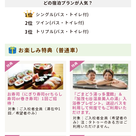
どの宿泊プランが人気？
た！
2020年12月
シングル(バス・トイレ付)
1位
1位
関東・甲信越で女性の社会人に人気のランキングで
になり
ツイン(バス・トイレ付)
2位
ました！
トリプル(バス・トイレ付)
3位
2020年12月
1位
関東・甲信越で男性の社会人に人気のランキングで
になり
ました！
お楽しみ特典（普通車）
2020年12月
1位
関東・甲信越で社会人に人気のランキングで
になりまし
た！
特典
特典
2020年11月
1位
関東・甲信越で男性の社会人に人気のランキングで
になり
ました！
2020年10月
1位
お寿司（にぎり寿司orちらし
『ごまどう湯っ多里館』＆
関東・甲信越で男性の社会人に人気のランキングで
になり
寿司or巻き寿司）1回ご招
『加茂七谷温泉美人の湯』入
ました！
待！
浴券プレゼント。送迎バスを
利用して何度でもご利用いた
2020年02月
対象：ご入校者全員（滞在中1
だけます。
1位
回／希望者のみ）
関東・甲信越で男性のその他に人気のランキングで
になり
対象：ご入校者全員（希望者の
ました！
み）注：タトゥーのある方はご
利用いただけません。
2020年02月
1位
関東・甲信越でその他に人気のランキングで
になりまし