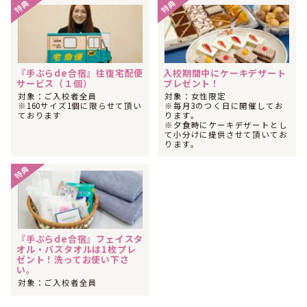
特典
特典
た！
2020年02月
1位
全国で男性のその他に人気のランキングで
になりました！
2020年02月
1位
全国でその他に人気のランキングで
になりました！
『手ぶらde合宿』往復宅配便
入校期間中にケーキデザート
サービス（１個）
プレゼント！
2020年01月
対象：ご入校者全員
対象：女性限定
1位
関東・甲信越で女性の社会人に人気のランキングで
になり
※160サイズ1個に限らせて頂い
※毎月3のつく日に開催してお
ました！
ております
ります。
※夕食時にケーキデザートとし
2020年01月
て小分けに提供させて頂いてお
1位
ります。
関東・甲信越で男性のフリーターに人気のランキングで
に
なりました！
特典
2019年05月
1位
関東・甲信越で男性のその他に人気のランキングで
になり
ました！
2019年04月
1位
関東・甲信越で男性のその他に人気のランキングで
になり
『手ぶらde合宿』フェイスタ
ました！
オル・バスタオルは1枚プレ
ゼント！洗ってお使い下さ
2019年01月
い。
1位
関東・甲信越で男性の社会人に人気のランキングで
になり
対象：ご入校者全員
ました！
2019年01月