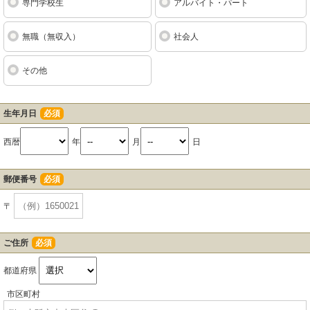
専門学校生
アルバイト・パート
無職（無収入）
社会人
その他
生年月日
必須
西暦
年
月
日
郵便番号
必須
〒
ご住所
必須
都道府県
市区町村