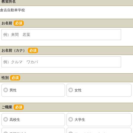
教習所名
倉吉自動車学校
お名前
必須
お名前（カナ）
必須
性別
必須
男性
女性
ご職業
必須
高校生
大学生