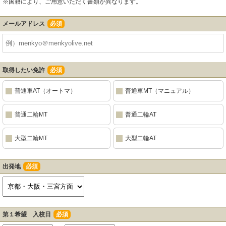
※国籍により、ご用意いただく書類が異なります。
メールアドレス
必須
取得したい免許
必須
普通車AT（オートマ）
普通車MT（マニュアル）
普通二輪MT
普通二輪AT
大型二輪MT
大型二輪AT
出発地
必須
第１希望 入校日
必須