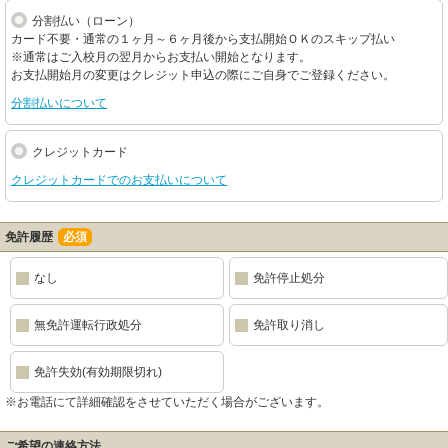
分割払い（ローン）
カード不要・通常の１ヶ月～６ヶ月後から支払開始ＯＫのスキップ払い
※通常はご入校月の翌月からお支払い開始となります。
お支払開始月の変更はクレジット申込の際にご自身でご登録ください。
分割払いについて
クレジットカード
クレジットカードでのお支払いについて
免許履歴
必須
なし
免許停止処分
無免許運転行政処分
免許取り消し
免許失効(有効期限切れ)
※お電話にて詳細確認をさせていただく場合がございます。
ご希望の連絡方法