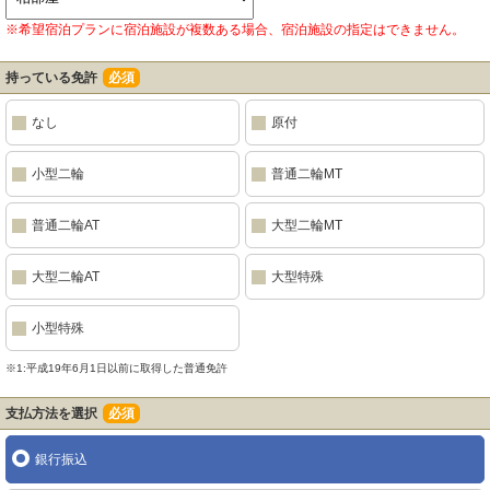
※希望宿泊プランに宿泊施設が複数ある場合、宿泊施設の指定はできません。
持っている免許
必須
なし
原付
小型二輪
普通二輪MT
普通二輪AT
大型二輪MT
大型二輪AT
大型特殊
小型特殊
※1:平成19年6月1日以前に取得した普通免許
支払方法を選択
必須
銀行振込