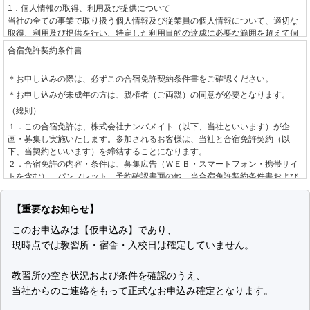
1．個人情報の取得、利用及び提供について
当社の全ての事業で取り扱う個人情報及び従業員の個人情報について、適切な
取得、利用及び提供を行い、特定した利用目的の達成に必要な範囲を超えて個
人情報を取り扱うことはありません。利用目的を超えて個人情報の取り扱いを
合宿免許契約条件書
行う場合には、あらかじめご本人の同意を得ます。
＊お申し込みの際は、必ずこの合宿免許契約条件書をご確認ください。
2．個人情報に関する法令や指針、規範について
＊お申し込みが未成年の方は、親権者（ご両親）の同意が必要となります。
個人情報に関する法令・国が定める指針その他の規範を守ります。
（総則）
3．個人情報の安全管理について
１．この合宿免許は、株式会社ナンバメイト（以下、当社といいます）が企
個人情報への不正アクセスや、個人情報の漏えい、紛失、破壊、改ざん等に対
画・募集し実施いたします。参加されるお客様は、当社と合宿免許契約（以
して、合理的な防止並びに是正措置を行います。
下、当契約といいます）を締結することになります。
２．合宿免許の内容・条件は、募集広告（ＷＥＢ・スマートフォン・携帯サイ
4．個人情報に関する苦情及び相談について
トを含む）、パンフレット、予約確認書面の他、当合宿免許契約条件書および
個人情報に関する苦情及び相談には、速やかに対処します。
標準旅行業約款募集企画旅行契約の部
によります。
（お申し込みとご契約の成立）
5．個人情報保護の取り組み（個人情報保護マネジメントシステム）について
【重要なお知らせ】
個人情報の保護を適切に行うため、継続的にその取り組みを見直し、改善しま
１．当社は、お客様より自動車教習所、入校日、運転免許種別を指定して手配
このお申込みは【仮申込み】であり、
す。
の希望を承り、道路交通法、自動車教習所個別規約、空席状況を確認し、当社
現時点では教習所・宿舎・入校日は確定していません。
制定日 2001年6月1日
が手配を承諾する旨をお客様へ回答した後、お客様からお申し込みをいただき
改定日 2008年10月15日
ます。なお、お申し込みの方が未成年の場合は、親権者の同意を確認させてい
株式会社ナンバメイト
ただきます。
教習所の空き状況および条件を確認のうえ、
代表取締役 時野 学
２．お申し込み後、当社が指定する期日までにお客様が申込金または教習料金
当社からのご連絡をもって正式なお申込み確定となります。
全額をお支払いいただいた場合に当契約の成立として取り扱います。「お客様
個人情報の取り扱いについて
が申込金または教習料金全額をお支払いいただいた場合」とは以下のいずれか