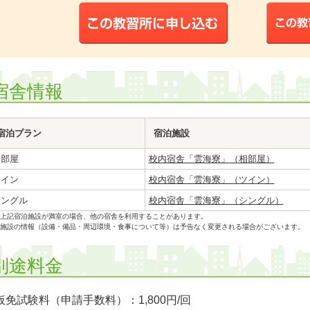
宿舎情報
宿泊プラン
宿泊施設
相部屋
校内宿舎「雲海寮」（相部屋）
ツイン
校内宿舎「雲海寮」（ツイン）
シングル
校内宿舎「雲海寮」（シングル）
上記宿泊施設が満室の場合、他の宿舎を利用することがあります。
施設の情報（設備・備品・周辺環境・食事について等）は予告なく変更される場合がございます。
別途料金
仮免試験料（申請手数料）：1,800円/回