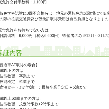
仮免許交付手数料：1,100円
仮免学科試験に3回不合格時は、地元の運転免許試験場にて仮
の際の往復交通費及び仮免許取得費用は自己負担となりますの
原付免許をお持ちでない方は
付講習料 6,000円（税込6,600円）/希望者のみ※12月～3
保証内容
普通車AT取得の場合】
5歳以下の方は
技能教習：卒業まで
技能検定：卒業まで
宿泊食事（3食付/泊）：最短卒業予定日＋5泊まで
6歳以上60歳までの方は、
技能教習：規定時限数+2時限まで