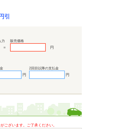
円引
入力
販売価格
=
円
金
2回目以降の支払金
円
円
合がございます。ご了承ください。