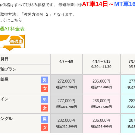
AT車14日～
MT車1
示価格はすべて税込み価格です。 最短卒業目標
T取得方法：「教習方法MT２」となります。
しくはこちら
通AT料金表
出発日
4/7～4/9
4/14～7/13
7/1
9/29～11/30
9/1
宿泊プラン
相部屋
男
272,000円
236,000円
27
税込299,200円
税込259,600円
税込3
女
ツイン
男
277,000円
236,000円
28
税込304,700円
税込259,600円
税込3
女
シングル
男
282,000円
236,000円
28
税込310,200円
税込259,600円
税込3
女