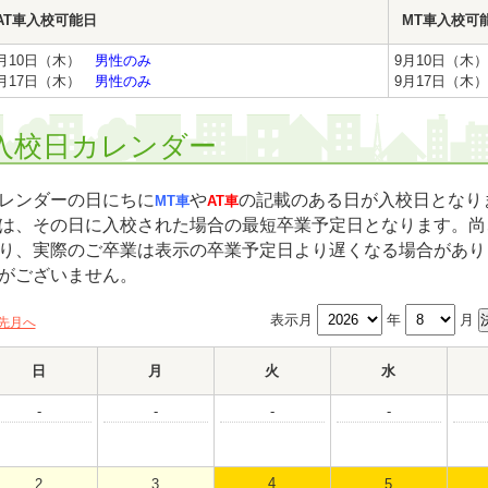
AT車入校可能日
MT車入校可
月10日（木）
男性のみ
9月10日（
月17日（木）
男性のみ
9月17日（
入校日カレンダー
レンダーの日にちに
や
の記載のある日が入校日となりま
MT車
AT車
は、その日に入校された場合の最短卒業予定日となります。尚
り、実際のご卒業は表示の卒業予定日より遅くなる場合があり
がございません。
表示月
年
月
先月へ
日
月
火
水
-
-
-
-
4
2
3
5