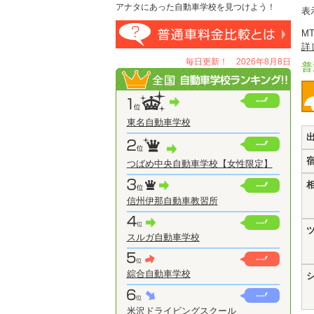
アナタにあった自動車学校を見つけよう！
表
M
詳
毎日更新！ 2026年8月8日
普
東名自動車学校
つばめ中央自動車学校【女性限定】
信州伊那自動車教習所
スルガ自動車学校
綜合自動車学校
米沢ドライビングスクール