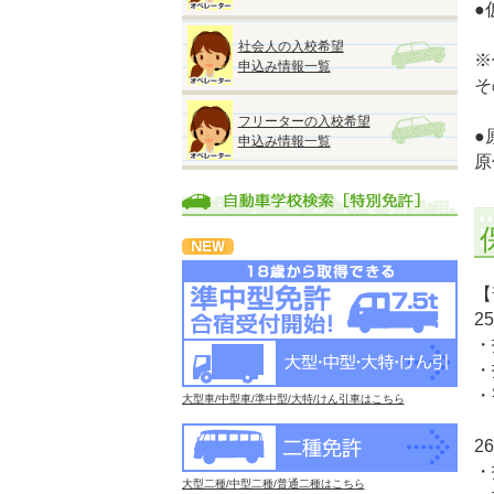
●
社会人の入校希望
※
申込み情報一覧
そ
フリーターの入校希望
●
申込み情報一覧
原
【
2
・
・
・
大型車/中型車/準中型/大特/けん引車はこちら
2
・
大型二種/中型二種/普通二種はこちら