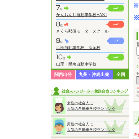
※
かんおんじ自動車学校EAST
※
さくら那須モータースクール
浜松自動車学校 浜岡校
（
山形・県南自動車学校
関西出発
九州・沖縄出発
全国
女性の社会人に
人気の自動車学校ランキング
男性の社会人に
人気の自動車学校ランキング
※