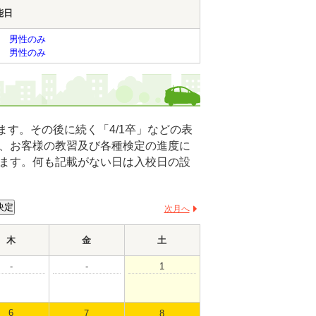
能日
木）
男性のみ
木）
男性のみ
す。その後に続く「4/1卒」などの表
、お客様の教習及び各種検定の進度に
ます。何も記載がない日は入校日の設
次月へ
木
金
土
-
-
1
6
7
8