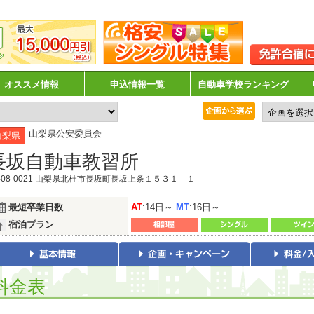
オススメ情報
申込情報一覧
自動車学校ランキング
山梨県公安委員会
山梨県
長坂自動車教習所
408-0021 山梨県北杜市長坂町長坂上条１５３１－１
最短卒業日数
AT
:14日～
MT
:16日～
宿泊プラン
料金表