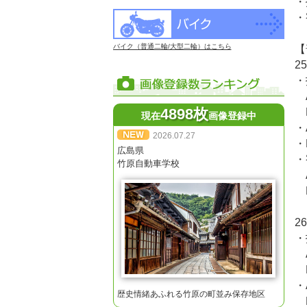
・
・
バイク（普通二輪/大型二輪）はこちら
【
2
・
A
4898枚
M
現在
画像登録中
・
2026.07.27
・
広島県
・
竹原自動車学校
A
M
2
・
A
M
・
歴史情緒あふれる竹原の町並み保存地区
M