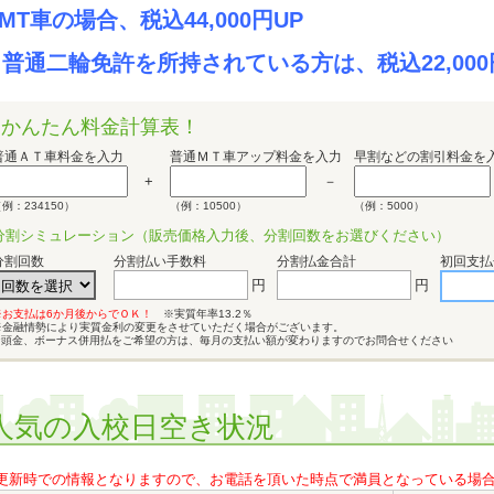
MT車の場合、税込44,000円UP
普通二輪免許を所持されている方は、税込22,000
かんたん料金計算表！
普通ＡＴ車料金を入力
普通ＭＴ車アップ料金を入力
早割などの割引料金を
+
－
例：234150）
（例：10500）
（例：5000）
分割シミュレーション
（販売価格入力後、分割回数をお選びください）
分割回数
分割払い手数料
分割払金合計
初回支払
円
円
※お支払は6か月後からでＯＫ！
※実質年率13.2％
※金融情勢により実質金利の変更をさせていただく場合がございます。
※頭金、ボーナス併用払をご希望の方は、毎月の支払い額が変わりますのでお問合せください
人気の入校日空き状況
更新時での情報となりますので、お電話を頂いた時点で満員となっている場