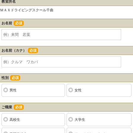
教習所名
ＭＡＸドライビングスクール千曲
お名前
必須
お名前（カナ）
必須
性別
必須
男性
女性
ご職業
必須
高校生
大学生