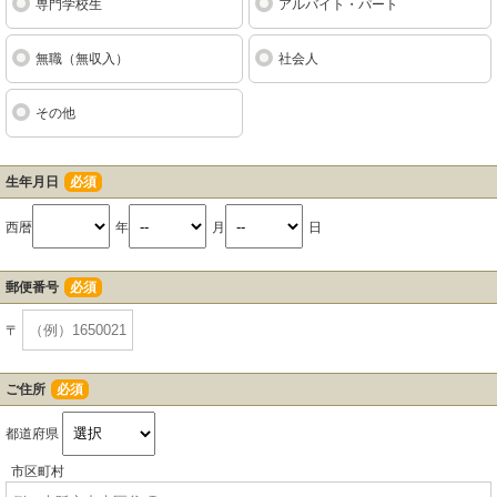
専門学校生
アルバイト・パート
無職（無収入）
社会人
その他
生年月日
必須
西暦
年
月
日
郵便番号
必須
〒
ご住所
必須
都道府県
市区町村