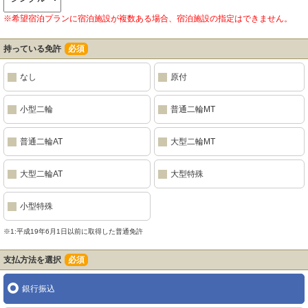
※希望宿泊プランに宿泊施設が複数ある場合、宿泊施設の指定はできません。
持っている免許
必須
なし
原付
小型二輪
普通二輪MT
普通二輪AT
大型二輪MT
大型二輪AT
大型特殊
小型特殊
※1:平成19年6月1日以前に取得した普通免許
支払方法を選択
必須
銀行振込