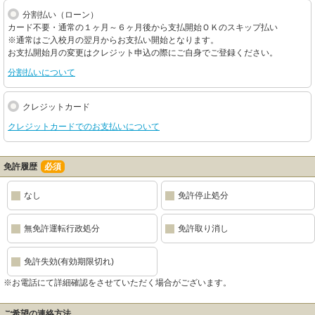
分割払い（ローン）
カード不要・通常の１ヶ月～６ヶ月後から支払開始ＯＫのスキップ払い
※通常はご入校月の翌月からお支払い開始となります。
お支払開始月の変更はクレジット申込の際にご自身でご登録ください。
分割払いについて
クレジットカード
クレジットカードでのお支払いについて
免許履歴
必須
なし
免許停止処分
無免許運転行政処分
免許取り消し
免許失効(有効期限切れ)
※お電話にて詳細確認をさせていただく場合がございます。
ご希望の連絡方法