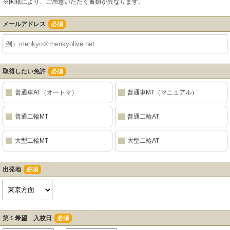
※国籍により、ご用意いただく書類が異なります。
メールアドレス
必須
取得したい免許
必須
普通車AT（オートマ）
普通車MT（マニュアル）
普通二輪MT
普通二輪AT
大型二輪MT
大型二輪AT
出発地
必須
第１希望 入校日
必須