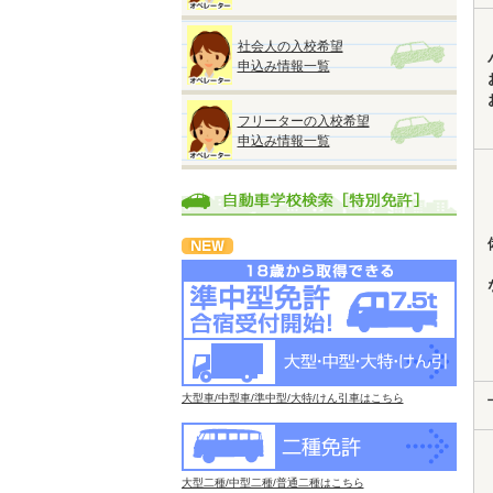
社会人の入校希望
申込み情報一覧
フリーターの入校希望
申込み情報一覧
大型車/中型車/準中型/大特/けん引車はこちら
大型二種/中型二種/普通二種はこちら