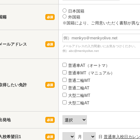
日本国籍
国籍
外国籍
※国籍により、ご用意いただく書類が異な
メールアドレス
メールアドレスの入力間違いにお気をつけください。
例）abc@menkyolive.net
普通車AT（オートマ）
普通車MT（マニュアル）
普通二輪MT
取得したい免許
普通二輪AT
大型二輪MT
大型二輪AT
出発地
入校希望日1
月
日
普通車入校日カレ