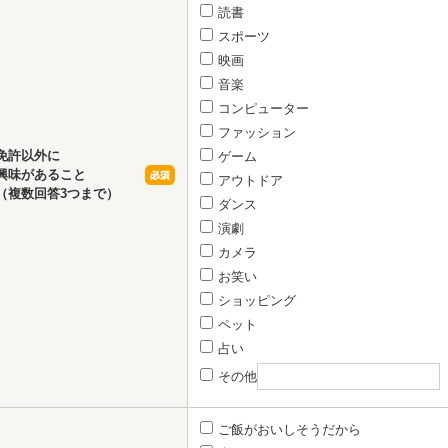
読書
スポーツ
映画
音楽
コンピューター
ファッション
免許以外に
ゲーム
興味があること
アウトドア
（複数回答3つまで）
ダンス
演劇
カメラ
お笑い
ショッピング
ペット
占い
その他
ご飯がおいしそうだから