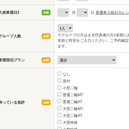
入校希望日2
月
日
普通車入校日カレ
※グループの方はまず代表者の方1名様に
グループ人数
名前と性別をご入力ください。ご予約確定
ます。
希望宿泊プラン
なし
原付
小型二輪
普通二輪MT
普通二輪AT
持っている免許
大型二輪MT
大型二輪AT
大型特殊