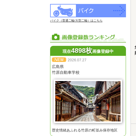
バイク（普通二輪/大型二輪）はこちら
4898枚
現在
画像登録中
2026.07.27
広島県
竹原自動車学校
歴史情緒あふれる竹原の町並み保存地区