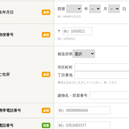
西暦
年
月
日
生年月日
例 1999年1月1日
〒
郵便番号
例）1650021
都道府県
市区町村
ご住所
丁目番地
番地を忘れずに入力してください。例：1-2-3
建物名・部屋番号
携帯電話番号
電話番号