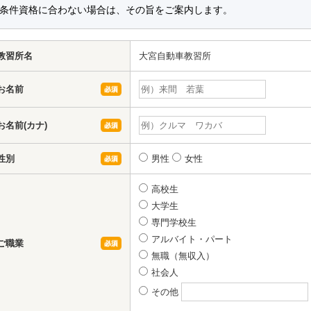
条件資格に合わない場合は、その旨をご案内します。
教習所名
大宮自動車教習所
お名前
お名前(カナ)
性別
男性
女性
高校生
大学生
専門学校生
アルバイト・パート
ご職業
無職（無収入）
社会人
その他