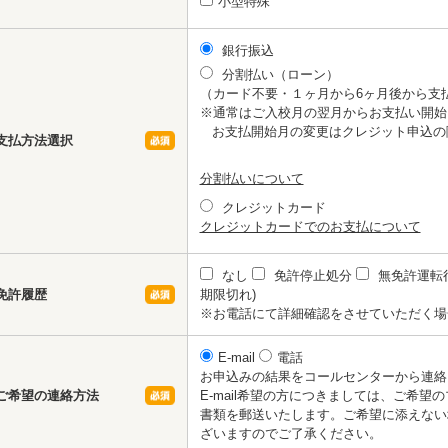
小型特殊
銀行振込
分割払い（ローン）
（カード不要・１ヶ月から6ヶ月後から支
※通常はご入校月の翌月からお支払い開始
お支払開始月の変更はクレジット申込の
支払方法選択
分割払いについて
クレジットカード
クレジットカードでのお支払について
なし
免許停止処分
無免許運転
免許履歴
期限切れ)
※お電話にて詳細確認をさせていただく場
E-mail
電話
お申込みの結果をコールセンターから連絡
ご希望の連絡方法
E-mail希望の方につきましては、ご希
書類を郵送いたします。ご希望に添えない
ざいますのでご了承ください。