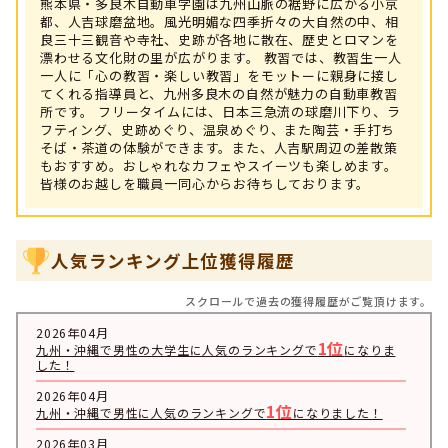
熊本県・多良木自動車学園は九州山脈の裾野に広がる小京
都、人吉球磨盆地。風光明媚な四季折々の大自然の中、相
良三十三観音や寺社、史跡が各地に散在、歴史とロマンを
漂わせる文化財の里が広がります。 教習では、教習生一人
一人に「心の教習・楽しい教習」をモットーに親身に接し
てくれる指導員と、九州多良木の自然が魅力の自動車教習
所です。 フリータイムには、日本三急流の球磨川下り、ラ
フティング、史跡めぐり、温泉めぐり、また陶芸・手打ち
そば・茶道の体験ができます。また、人吉駅周辺の差散策
もおすすめ。おしゃれなカフェやスイーツも楽しめます。
皆様のお越しを職員一同心からお待ちしております。
人気ランキング上位獲得履歴
スクロールで過去の獲得履歴がご覧頂けます。
2026年04月
1位
九州・沖縄で男性の大学生に人気のランキングで
になりま
した！
2026年04月
1位
九州・沖縄で男性に人気のランキングで
になりました！
2026年03月