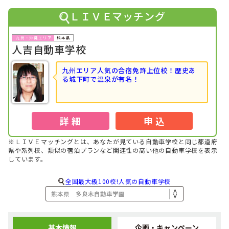
1位
九州・沖縄で男性の高校生に人気のランキングで
になりま
ＬＩＶＥマッチング
した！
2023年08月
1位
熊本県
全国で男性の高校生に人気のランキングで
になりました！
人吉自動車学校
2023年07月
1位
九州・沖縄で男性の高校生に人気のランキングで
になりま
九州エリア人気の合宿免許上位校！歴史あ
した！
る城下町で温泉が有名！
2023年07月
1位
九州・沖縄で高校生に人気のランキングで
になりました！
2023年06月
詳 細
申 込
1位
九州・沖縄で男性のフリーターに人気のランキングで
にな
りました！
※ＬＩＶＥマッチングとは、あなたが見ている自動車学校と同じ都道府
2023年06月
県や系列校、類似の宿泊プランなど関連性の高い他の自動車学校を表示
1位
九州・沖縄で男性の高校生に人気のランキングで
になりま
しています。
した！
2023年06月
全国最大級100校!人気の自動車学校
1位
九州・沖縄で高校生に人気のランキングで
になりました！
2023年05月
1位
九州・沖縄で男性のその他に人気のランキングで
になりま
した！
基本情報
企画・キャンペーン