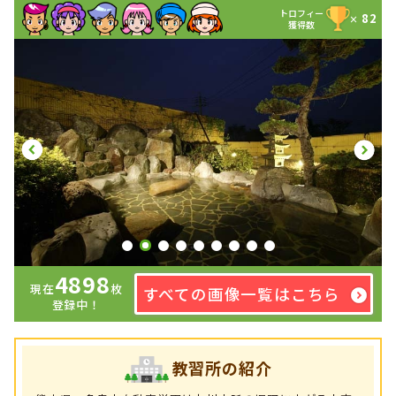
トロフィー
82
×
獲得数
4898
現在
枚
すべての画像一覧はこちら
登録中！
教習所の紹介