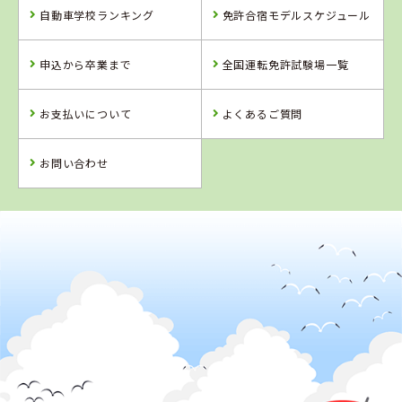
自動車学校ランキング
免許合宿モデルスケジュール
2019年03月
1位
全国で女性の大学生に人気のランキングで
になりました！
2019年02月
申込から卒業まで
全国運転免許試験場一覧
1位
九州・沖縄で女性の専門学校生に人気のランキングで
にな
りました！
お支払いについて
よくあるご質問
2019年02月
1位
九州・沖縄で専門学校生に人気のランキングで
になりまし
た！
お問い合わせ
2019年01月
1位
九州・沖縄で女性の専門学校生に人気のランキングで
にな
りました！
2019年01月
1位
九州・沖縄で専門学校生に人気のランキングで
になりまし
た！
2018年12月
1位
九州・沖縄で女性の社会人に人気のランキングで
になりま
した！
2018年12月
1位
九州・沖縄で女性に人気のランキングで
になりました！
2018年12月