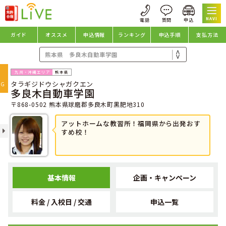
NAVI
ガイド
オススメ
申込情報
ランキング
申込手順
支払方法
oggle
熊本県
タラギジドウシャガクエン
avigation
NG
多良木自動車学園
〒868-0502 熊本県球磨郡多良木町黒肥地310
アットホームな教習所！福岡県から出発おす
すめ校！
基本情報
企画・キャンペーン
料金 / 入校日 / 交通
申込一覧