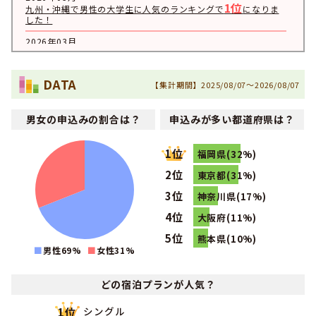
1位
九州・沖縄で男性の大学生に人気のランキングで
になりま
した！
2026年03月
1位
九州・沖縄で男性に人気のランキングで
になりました！
2026年03月
DATA
1位
【集計期間】2025/08/07～2026/08/07
九州・沖縄で大学生に人気のランキングで
になりました！
2025年03月
1位
男女の申込みの割合は？
申込みが多い都道府県は？
九州・沖縄で男性のその他に人気のランキングで
になりま
した！
1位
2025年01月
福岡県(32%)
1位
九州・沖縄で男性の専門学校生に人気のランキングで
にな
2位
東京都(31%)
りました！
3位
神奈川県(17%)
2024年12月
1位
九州・沖縄で女性のフリーターに人気のランキングで
にな
4位
大阪府(11%)
りました！
5位
熊本県(10%)
2024年04月
男性69%
女性
31
%
1位
九州・沖縄で女性の大学生に人気のランキングで
になりま
した！
どの宿泊プランが人気？
2024年01月
1位
九州・沖縄で女性の専門学校生に人気のランキングで
にな
りました！
シングル
1位