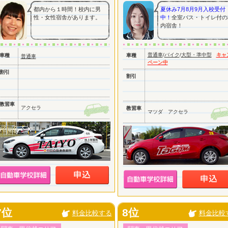
都内から１時間！校内に男
夏休み7月8月9月入校受付
性・女性宿舎があります。
中！
全室バス・トイレ付の
内宿舎！
普通車
/
バイク
/
大型・準中型
キャ
車種
車種
普通車
ペーン中
割引
割引
教習車
アクセラ
教習車
マツダ アクセラ
7位
8位
料金比較する
料金比較