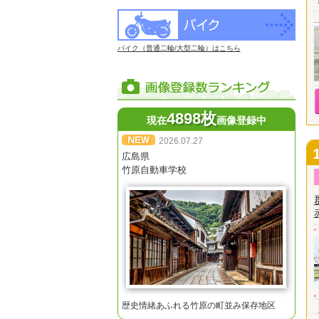
バイク（普通二輪/大型二輪）はこちら
4898枚
現在
画像登録中
2026.07.27
広島県
竹原自動車学校
歴史情緒あふれる竹原の町並み保存地区