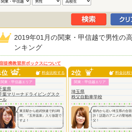
2019年01月の関東・甲信越で男性
ンキング
宿提携教習所ボックスについて
1位
2位
料金比較する
料金比較
関東・甲信越エリア
関東・甲信越エリア
千葉県
埼玉県
千葉マリーナドライビングスク
秩父自動車学校
ール
東京駅から総武快速で約1時
都内から近い埼玉県の合宿
間。『五井温泉』入り放題で
許！話題のアニメの聖地秩
すよ！
父！