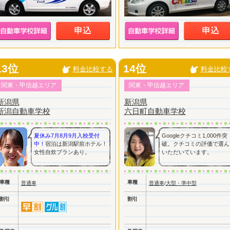
13位
14位
料金比較する
料金比較
関東・甲信越エリア
関東・甲信越エリア
新潟県
新潟県
新潟自動車学校
六日町自動車学校
夏休み7月8月9月入校受付
Googleクチコミ1,000件突
中！
宿泊は新潟駅前ホテル！
破。クチコミの評価で選ん
女性自炊プランあり。
いただいています。
車種
車種
普通車
普通車
/
大型・準中型
割引
割引