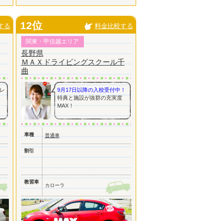
12位
する
料金比較する
関東・甲信越エリア
長野県
ＭＡＸドライビングスクール千
曲
レ
9月17日以降の入校受付中！
特典と施設が抜群の充実度
MAX！
車種
普通車
割引
教習車
カローラ