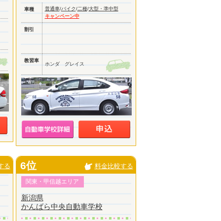
普通車
/
バイク
/
二種
/
大型・準中型
車種
キャンペーン中
割引
教習車
ホンダ グレイス
6位
する
料金比較する
関東・甲信越エリア
新潟県
かんばら中央自動車学校