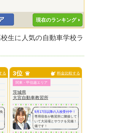
現在のランキング
の高校生に人気の自動車学校ラ
3位
する
料金比較する
関東・甲信越エリア
茨城県
大宮自動車教習所
免
9月17日以降の入校受付中！
専用宿舎が教習所に隣接して
いて大浴場とサウナを完備！
備です！