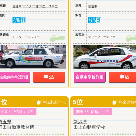
車種
車種
普通車
/
バイク
/
二種
/
大型・準中型
普通車
割引
割引
教習車
教習車
トヨタ コンフォート
ディーダ ラティオ
4位
5位
料金比較する
料金比較
関東・甲信越エリア
関東・甲信越エリア
埼玉県
新潟県
行田自動車教習所
田上自動車学校