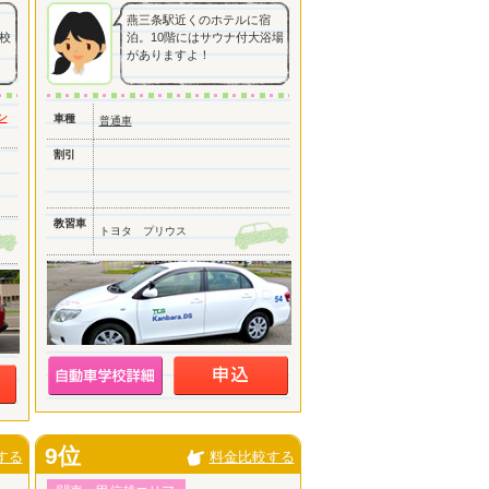
燕三条駅近くのホテルに宿
校
泊。10階にはサウナ付大浴場
がありますよ！
ン
車種
普通車
割引
教習車
トヨタ プリウス
9位
する
料金比較する