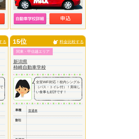
15位
する
料金比較する
関東・甲信越エリア
新潟県
柿崎自動車学校
全室WiFi対応！校内シングル
で
（バス・トイレ付）！美味し
い食事も好評です！
車種
普通車
割引