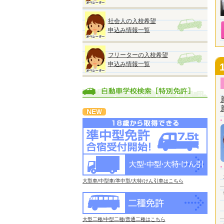
社会人の入校希望
申込み情報一覧
フリーターの入校希望
申込み情報一覧
大型車/中型車/準中型/大特/けん引車はこちら
大型二種/中型二種/普通二種はこちら