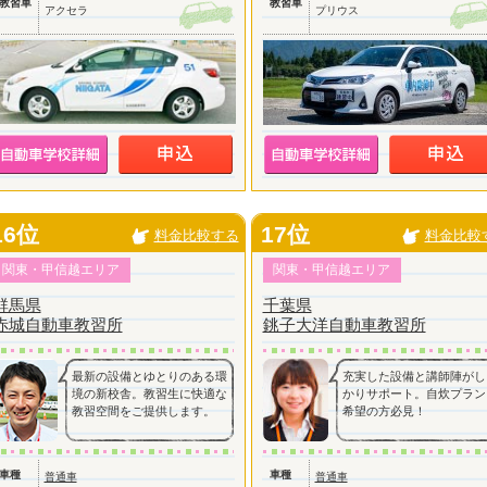
教習車
教習車
アクセラ
プリウス
16位
17位
料金比較する
料金比較
関東・甲信越エリア
関東・甲信越エリア
群馬県
千葉県
赤城自動車教習所
銚子大洋自動車教習所
最新の設備とゆとりのある環
充実した設備と講師陣がし
境の新校舎。教習生に快適な
かりサポート。自炊プラン
教習空間をご提供します。
希望の方必見！
車種
車種
普通車
普通車