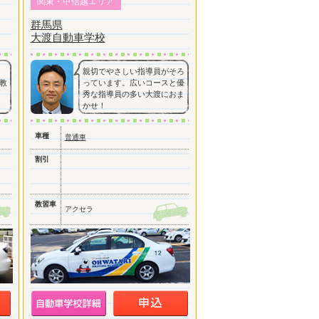
関東・甲信越エリア
群馬県
大渡自動車学校
親切でやさしい指導員がそろ
教
っています。広いコースと優
秀な指導員の多い大渡におま
かせ！
車種
普通車
割引
教習車
アクセラ