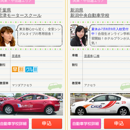
関東・甲信越エリア
関東・甲信越エリア
千葉県
新潟県
君津モータースクール
新潟中央自動車学校
東京都心から近く、全室シン
夏休み7月8月9月入校受付
グルタイプの専用宿舎！
中！
合宿生オンライン学科
習開始！ホテルプランが人
気！
車種
車種
普通車
普通車
/
二種
割引
割引
教習車
教習車
マツダアクセラ
アクセラ