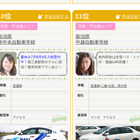
10位
11位
料金比較する
料金比較
関東・甲信越エリア
関東・甲信越エリア
新潟県
新潟県
巻中央自動車学校
中越自動車学校
夏休み7月8月9月入校受付
校内宿舎は全室バス・トイ
中！
燕三条駅前ホテルに宿
付・無線LAN完備！
泊！激安自炊プランあり！
車種
車種
普通車
普通車
/
二種
/
大型・準中型
割引
割引
教習車
教習車
アクセラ
マツダ アクセラ