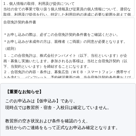
1．個人情報の取得、利用及び提供について
当社の全ての事業で取り扱う個人情報及び従業員の個人情報について、適切な
取得、利用及び提供を行い、特定した利用目的の達成に必要な範囲を超えて個
人情報を取り扱うことはありません。利用目的を超えて個人情報の取り扱いを
合宿免許契約条件書
行う場合には、あらかじめご本人の同意を得ます。
＊お申し込みの際は、必ずこの合宿免許契約条件書をご確認ください。
2．個人情報に関する法令や指針、規範について
＊お申し込みが未成年の方は、親権者（ご両親）の同意が必要となります。
個人情報に関する法令・国が定める指針その他の規範を守ります。
（総則）
3．個人情報の安全管理について
１．この合宿免許は、株式会社ナンバメイト（以下、当社といいます）が企
個人情報への不正アクセスや、個人情報の漏えい、紛失、破壊、改ざん等に対
画・募集し実施いたします。参加されるお客様は、当社と合宿免許契約（以
して、合理的な防止並びに是正措置を行います。
下、当契約といいます）を締結することになります。
２．合宿免許の内容・条件は、募集広告（ＷＥＢ・スマートフォン・携帯サイ
4．個人情報に関する苦情及び相談について
トを含む）、パンフレット、予約確認書面の他、当合宿免許契約条件書および
個人情報に関する苦情及び相談には、速やかに対処します。
標準旅行業約款募集企画旅行契約の部
によります。
（お申し込みとご契約の成立）
5．個人情報保護の取り組み（個人情報保護マネジメントシステム）について
【重要なお知らせ】
個人情報の保護を適切に行うため、継続的にその取り組みを見直し、改善しま
１．当社は、お客様より自動車教習所、入校日、運転免許種別を指定して手配
このお申込みは【仮申込み】であり、
す。
の希望を承り、道路交通法、自動車教習所個別規約、空席状況を確認し、当社
現時点では教習所・宿舎・入校日は確定していません。
制定日 2001年6月1日
が手配を承諾する旨をお客様へ回答した後、お客様からお申し込みをいただき
改定日 2008年10月15日
ます。なお、お申し込みの方が未成年の場合は、親権者の同意を確認させてい
株式会社ナンバメイト
ただきます。
教習所の空き状況および条件を確認のうえ、
代表取締役 時野 学
２．お申し込み後、当社が指定する期日までにお客様が申込金または教習料金
当社からのご連絡をもって正式なお申込み確定となります。
全額をお支払いいただいた場合に当契約の成立として取り扱います。「お客様
個人情報の取り扱いについて
が申込金または教習料金全額をお支払いいただいた場合」とは以下のいずれか