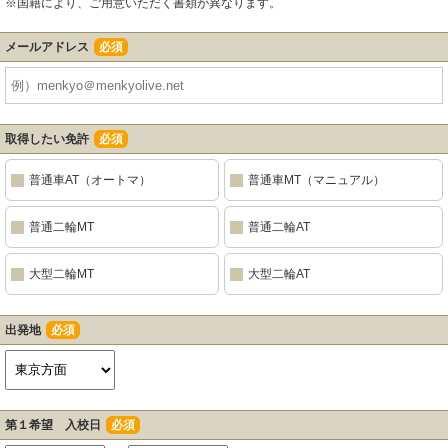
※国籍により、ご用意いただく書類が異なります。
メールアドレス
必須
取得したい免許
必須
普通車AT（オートマ）
普通車MT（マニュアル）
普通二輪MT
普通二輪AT
大型二輪MT
大型二輪AT
出発地
必須
第１希望 入校日
必須