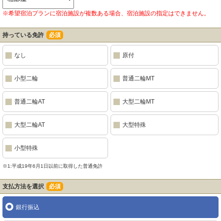
※希望宿泊プランに宿泊施設が複数ある場合、宿泊施設の指定はできません。
持っている免許
必須
なし
原付
小型二輪
普通二輪MT
普通二輪AT
大型二輪MT
大型二輪AT
大型特殊
小型特殊
※1:平成19年6月1日以前に取得した普通免許
支払方法を選択
必須
銀行振込