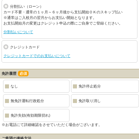
分割払い（ローン）
カード不要・通常の１ヶ月～６ヶ月後から支払開始ＯＫのスキップ払い
※通常はご入校月の翌月からお支払い開始となります。
お支払開始月の変更はクレジット申込の際にご自身でご登録ください。
分割払いについて
クレジットカード
クレジットカードでのお支払いについて
免許履歴
必須
なし
免許停止処分
無免許運転行政処分
免許取り消し
免許失効(有効期限切れ)
※お電話にて詳細確認をさせていただく場合がございます。
ご希望の連絡方法