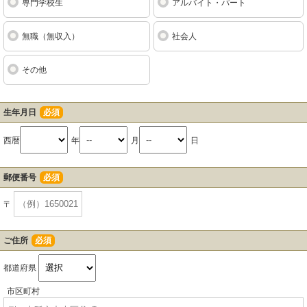
専門学校生
アルバイト・パート
無職（無収入）
社会人
その他
生年月日
必須
西暦
年
月
日
郵便番号
必須
〒
ご住所
必須
都道府県
市区町村