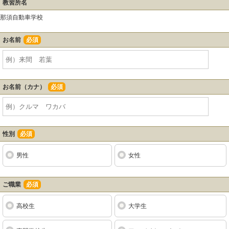
教習所名
那須自動車学校
お名前
必須
お名前（カナ）
必須
性別
必須
男性
女性
ご職業
必須
高校生
大学生