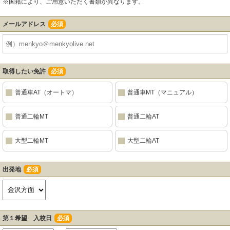
※国籍により、ご用意いただく書類が異なります。
メールアドレス
必須
取得したい免許
必須
普通車AT（オートマ）
普通車MT（マニュアル）
普通二輪MT
普通二輪AT
大型二輪MT
大型二輪AT
出発地
必須
第１希望 入校日
必須