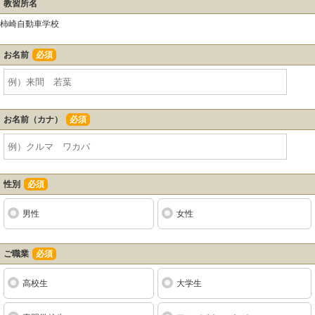
教習所名
柿崎自動車学校
お名前
必須
お名前（カナ）
必須
性別
必須
男性
女性
ご職業
必須
高校生
大学生