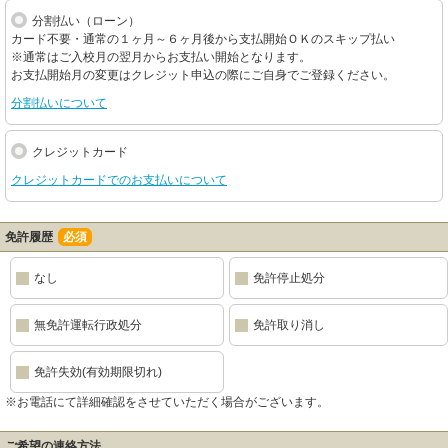
分割払い（ローン）
カード不要・通常の１ヶ月～６ヶ月後から支払開始ＯＫのスキップ払い
※通常はご入校月の翌月からお支払い開始となります。
お支払開始月の変更はクレジット申込の際にご自身でご登録ください。
分割払いについて
クレジットカード
クレジットカードでのお支払いについて
免許履歴
必須
なし
免許停止処分
無免許運転行政処分
免許取り消し
免許失効(有効期限切れ)
※お電話にて詳細確認をさせていただく場合がございます。
ご希望の連絡方法