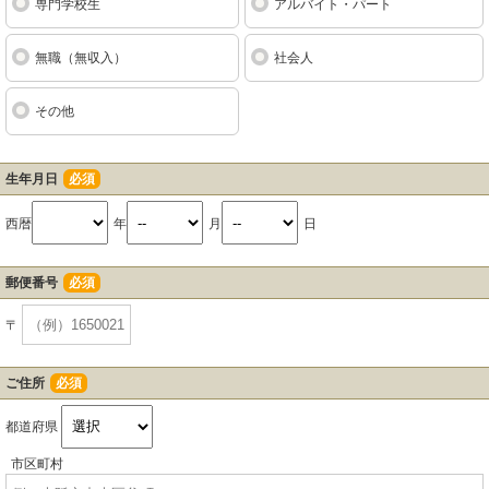
専門学校生
アルバイト・パート
無職（無収入）
社会人
その他
生年月日
必須
西暦
年
月
日
郵便番号
必須
〒
ご住所
必須
都道府県
市区町村