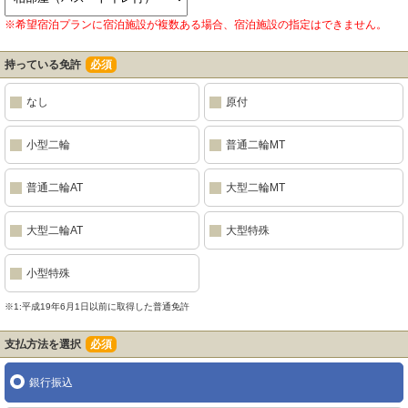
※希望宿泊プランに宿泊施設が複数ある場合、宿泊施設の指定はできません。
持っている免許
必須
なし
原付
小型二輪
普通二輪MT
普通二輪AT
大型二輪MT
大型二輪AT
大型特殊
小型特殊
※1:平成19年6月1日以前に取得した普通免許
支払方法を選択
必須
銀行振込