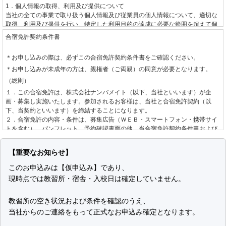
1．個人情報の取得、利用及び提供について
当社の全ての事業で取り扱う個人情報及び従業員の個人情報について、適切な
取得、利用及び提供を行い、特定した利用目的の達成に必要な範囲を超えて個
人情報を取り扱うことはありません。利用目的を超えて個人情報の取り扱いを
合宿免許契約条件書
行う場合には、あらかじめご本人の同意を得ます。
＊お申し込みの際は、必ずこの合宿免許契約条件書をご確認ください。
2．個人情報に関する法令や指針、規範について
＊お申し込みが未成年の方は、親権者（ご両親）の同意が必要となります。
個人情報に関する法令・国が定める指針その他の規範を守ります。
（総則）
3．個人情報の安全管理について
１．この合宿免許は、株式会社ナンバメイト（以下、当社といいます）が企
個人情報への不正アクセスや、個人情報の漏えい、紛失、破壊、改ざん等に対
画・募集し実施いたします。参加されるお客様は、当社と合宿免許契約（以
して、合理的な防止並びに是正措置を行います。
下、当契約といいます）を締結することになります。
２．合宿免許の内容・条件は、募集広告（ＷＥＢ・スマートフォン・携帯サイ
4．個人情報に関する苦情及び相談について
トを含む）、パンフレット、予約確認書面の他、当合宿免許契約条件書および
個人情報に関する苦情及び相談には、速やかに対処します。
標準旅行業約款募集企画旅行契約の部
によります。
（お申し込みとご契約の成立）
5．個人情報保護の取り組み（個人情報保護マネジメントシステム）について
【重要なお知らせ】
個人情報の保護を適切に行うため、継続的にその取り組みを見直し、改善しま
１．当社は、お客様より自動車教習所、入校日、運転免許種別を指定して手配
このお申込みは【仮申込み】であり、
す。
の希望を承り、道路交通法、自動車教習所個別規約、空席状況を確認し、当社
現時点では教習所・宿舎・入校日は確定していません。
制定日 2001年6月1日
が手配を承諾する旨をお客様へ回答した後、お客様からお申し込みをいただき
改定日 2008年10月15日
ます。なお、お申し込みの方が未成年の場合は、親権者の同意を確認させてい
株式会社ナンバメイト
ただきます。
教習所の空き状況および条件を確認のうえ、
代表取締役 時野 学
２．お申し込み後、当社が指定する期日までにお客様が申込金または教習料金
当社からのご連絡をもって正式なお申込み確定となります。
全額をお支払いいただいた場合に当契約の成立として取り扱います。「お客様
個人情報の取り扱いについて
が申込金または教習料金全額をお支払いいただいた場合」とは以下のいずれか