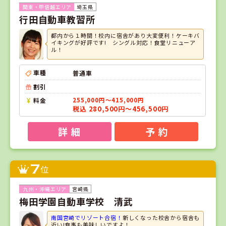
埼玉県
行田自動車教習所
都内から１時間！校内に宿舎があり大変便利！ケーキバ
イキングが好評です! シングル対応！食堂リニューア
ル！
車種
普通車
割引
料金
255,000円～415,000円
税込 280,500円～456,500円
詳 細
予 約
7
位
宮崎県
梅田学園自動車学校 清武
南国宮崎でリゾート合宿！
新しくなった校舎から宿舎も
近い!食事も美味しいですよ！