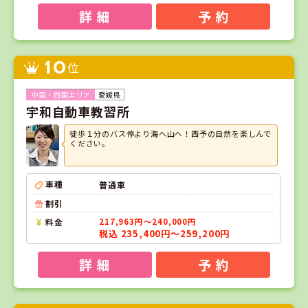
詳 細
予 約
10
位
愛媛県
宇和自動車教習所
徒歩１分のバス停より海へ山へ！西予の自然を楽しんで
ください。
車種
普通車
割引
料金
217,963円～240,000円
税込 235,400円～259,200円
詳 細
予 約