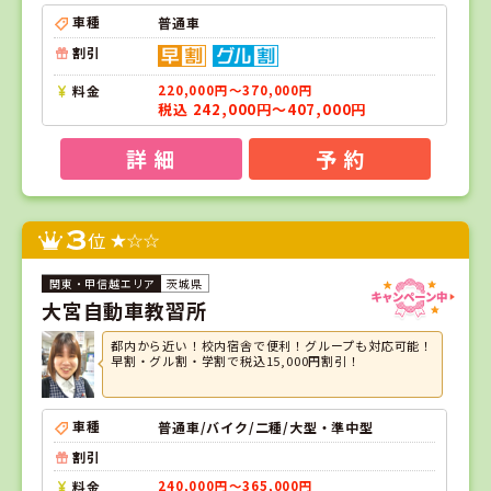
車種
普通車
割引
料金
220,000円～370,000円
税込 242,000円～407,000円
詳 細
予 約
3
位
茨城県
大宮自動車教習所
都内から近い！校内宿舎で便利！グループも対応可能！
早割・グル割・学割で税込15,000円割引！
車種
普通車/バイク/二種/大型・準中型
割引
料金
240,000円～365,000円