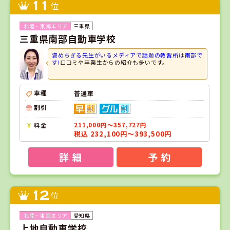
11
位
三重県
三重県南部自動車学校
褒めちぎる先生がいるメディアで話題の教習所は南部で
す!
口コミや卒業生からの紹介も多いです。
車種
普通車
割引
料金
211,000円～357,727円
税込 232,100円～393,500円
詳 細
予 約
12
位
愛知県
上地自動車学校