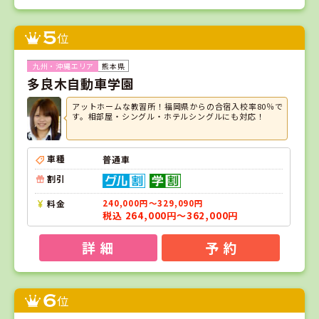
5
位
熊本県
多良木自動車学園
アットホームな教習所！福岡県からの合宿入校率80％で
す。相部屋・シングル・ホテルシングルにも対応！
車種
普通車
割引
料金
240,000円～329,090円
税込 264,000円～362,000円
詳 細
予 約
6
位