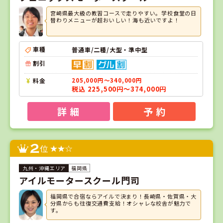
宮崎県最大級の教習コースで走りやすい。学校食堂の日
替わりメニューが超おいしい！海も近いですよ！
車種
普通車/二種/大型・準中型
割引
料金
205,000円～340,000円
税込 225,500円～374,000円
詳 細
予 約
2
位
福岡県
アイルモータースクール門司
福岡県で合宿ならアイルで決まり！長崎県・佐賀県・大
分県からも往復交通費支給！オシャレな校舎が魅力で
す。