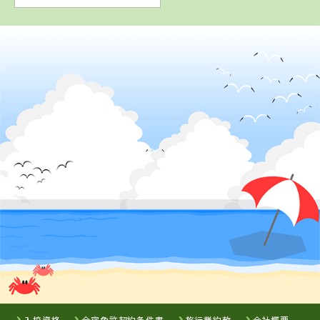
2
位
4
5
6
位
位
位
福岡県
アイルモータースクール門司
宮崎県
熊本県
埼玉県
サンモータース
多良木自動車学
行田自動車教習
クール
園
所
詳 細
詳 細
詳 細
詳 細
予 約
予 約
予 約
予 約
3
位
7
8
9
位
位
位
茨城県
大宮自動車教習所
入校資格
合宿免許契約条件書
旅行業約款
会社概要