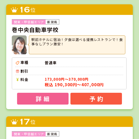
16
位
新潟県
巻中央自動車学校
駅前ホテルに宿泊！夕食は選べる提携レストランで！食
事なしプラン激安！
車種
普通車
割引
料金
173,000円～370,000円
税込 190,300円～407,000円
詳 細
予 約
17
位
新潟県