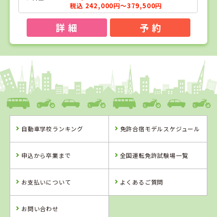
税込 242,000円～379,500円
詳 細
予 約
1
1
2
3
位
位
位
位
宮崎県
フェニックスモータースクール
自動車学校ランキング
免許合宿モデルスケジュール
宮崎県
福岡県
茨城県
フェニックスモ
アイルモーター
大宮自動車教習
申込から卒業まで
全国運転免許試験場一覧
ータースクール
スクール門司
所
お支払いについて
よくあるご質問
詳 細
詳 細
詳 細
詳 細
予 約
お問い合わせ
予 約
予 約
予 約