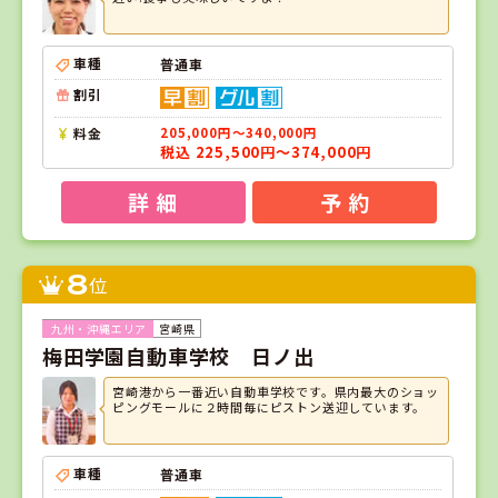
車種
普通車
割引
料金
205,000円～340,000円
税込 225,500円～374,000円
詳 細
予 約
8
位
宮崎県
梅田学園自動車学校 日ノ出
宮崎港から一番近い自動車学校です。県内最大のショッ
ピングモールに２時間毎にピストン送迎しています。
車種
普通車