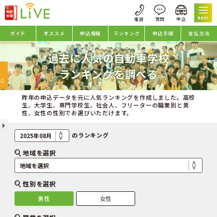
NAVI
ガイド
オススメ
申込情報
ランキング
申込手順
支払方法
過去に人気の自動車学校
oggle
ランキングを調べる
avigation
NG
昨年の申込データを元に人気ランキングを作成しました。高校
生、大学生、専門学校生、社会人、フリーターの職業別と男
性、女性の性別でお選びいただけます。
のランキング
地域を選択
性別を選択
男性
女性