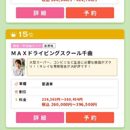
詳 細
予 約
15
位
長野県
ＭＡＸドライビングスクール千曲
大型スーパー、コンビニなど生活に必要な施設がズラ
リ！！キレイな専用宿舎が大好評です！
車種
普通車
割引
料金
236,363円～360,454円
税込 260,000円～396,500円
詳 細
予 約