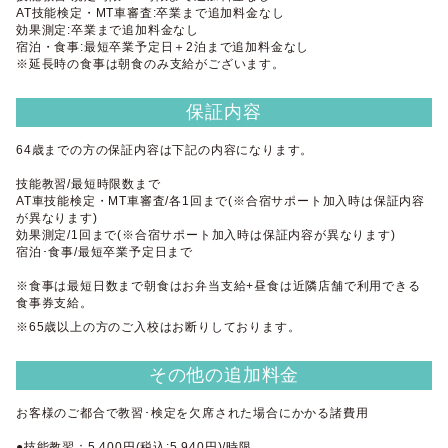
AT技能検定・MT車審査:卒業まで追加料金なし
効果測定:卒業まで追加料金なし
宿泊・食事:最短卒業予定日＋2泊まで追加料金なし
※延長時の食事は朝食のみ支給がございます。
保証内容
64歳までの方の保証内容は下記の内容になります。
技能教習/最短時限数まで
AT車技能検定・MT車審査/各1回まで(※合宿サポート加入時は保証内容
が異なります)
効果測定/1回まで(※合宿サポート加入時は保証内容が異なります)
宿泊･食事/最短卒業予定日まで
※食事は最短日数まで朝食はお弁当支給+昼食は近隣店舗で利用できる
食事券支給。
※65歳以上の方のご入校はお断りしております。
その他の追加料金
お客様のご都合で教習･検定を欠席された場合にかかる諸費用
●技能教習：5,400円(税込:5,940円)/時限