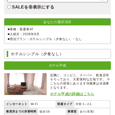
SALEを非表示にする
あなたの選択項目
■車種：普通車AT
■入校月：2026年8月
■宿泊プラン：ホテルシングル（夕食なし）・なし
ホテルシングル（夕食なし）
ホテル平成
近隣に、コンビニ、スーパー、飲食店等
そろっており、大変便利な立地です。 ※
こちらの宿舎にあります冷蔵庫は冷温庫
となります。
ホテル平成の詳細はこちら
インターネット
Wi-Fi
部屋タイプ
洋室:1～2人
教習所までの所要時間
徒歩1分
禁煙室
あり(全室)