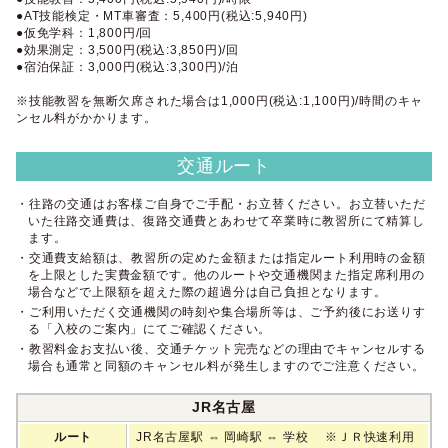
●AT技能検定・MT車審査：5,400円(税込:5,940円)
●仮免学科：1,800円/回
●効果測定：3,500円(税込:3,850円)/回
●宿泊保証：3,000円(税込:3,300円)/泊
※技能教習を無断欠席された場合は1,000円(税込:1,100円)/時間のキャ
ンセル料がかかります。
交通ルート
・往路の交通はお客様ご自身でご手配・お立替ください。お立替いただ
いた往路交通費は、復路交通費とあわせて卒業時に教習所にて精算し
ます。
・交通費支給額は、教習所の定めた金額または指定ルート利用時の金額
を上限とした実費金額です。他のルートや交通機関また指定席利用の
場合などで上限額を超えた際の超過分は自己負担となります。
・ご利用いただく交通機関の時刻や集合場所等は、ご予約後にお送りす
る「入校のご案内」にてご確認ください。
・教習料金お支払い後、交通チケット完売などの理由でキャンセルする
場合も通常と同額のキャンセル料が発生しますのでご注意ください。
JR名古屋
ルート
JR名古屋駅 ⇔ 岡崎駅 ⇔ 学校 ※ＪＲ快速利用