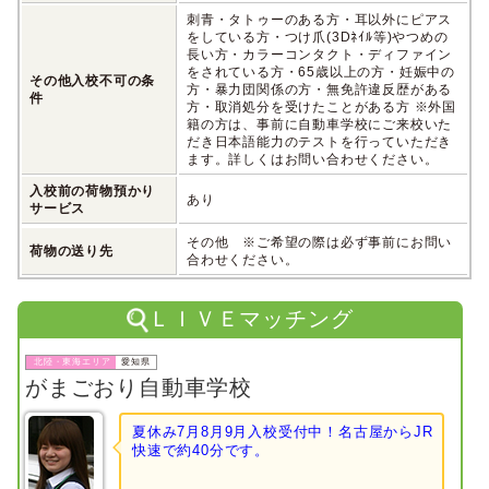
刺青・タトゥーのある方・耳以外にピアス
をしている方・つけ爪(3Dﾈｲﾙ等)やつめの
長い方・カラーコンタクト・ディファイン
をされている方・65歳以上の方・妊娠中の
その他入校不可の条
方・暴力団関係の方・無免許違反歴がある
件
方・取消処分を受けたことがある方 ※外国
籍の方は、事前に自動車学校にご来校いた
だき日本語能力のテストを行っていただき
ます。詳しくはお問い合わせください。
入校前の荷物預かり
あり
サービス
その他 ※ご希望の際は必ず事前にお問い
荷物の送り先
合わせください。
ＬＩＶＥマッチング
愛知県
がまごおり自動車学校
夏休み7月8月9月入校受付中！
名古屋からJR
快速で約40分です。