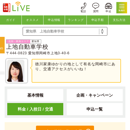
NAVI
ガイド
オススメ
申込情報
ランキング
申込手順
支払方法
oggle
愛知県
上地自動車学校
NG
avigation
〒444-0823 愛知県岡崎市上地3-40-6
徳川家康ゆかりの地として有名な岡崎市にあ
り、交通アクセスがいいね！
基本情報
企画・キャンペーン
料金 / 入校日 / 交通
申込一覧