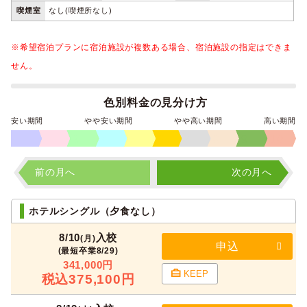
喫煙室
なし(喫煙所なし)
※希望宿泊プランに宿泊施設が複数ある場合、宿泊施設の指定はできま
せん。
色別料金の見分け方
安い期間
やや安い期間
やや高い期間
高い期間
1
2
3
4
5
6
7
8
9
10
前の月へ
次の月へ
ホテルシングル（夕食なし）
8/10
入校
(月)
申込
(最短卒業8/29)
341,000円
KEEP
税込375,100円