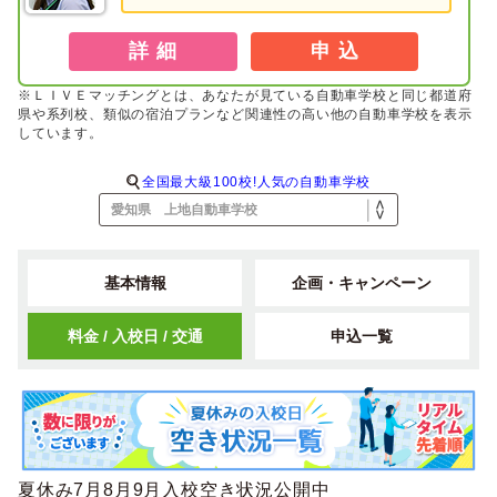
詳 細
申 込
※ＬＩＶＥマッチングとは、あなたが見ている自動車学校と同じ都道府
県や系列校、類似の宿泊プランなど関連性の高い他の自動車学校を表示
しています。
全国最大級100校!人気の自動車学校
基本情報
企画・キャンペーン
料金 / 入校日 / 交通
申込一覧
夏休み7月8月9月入校空き状況公開中