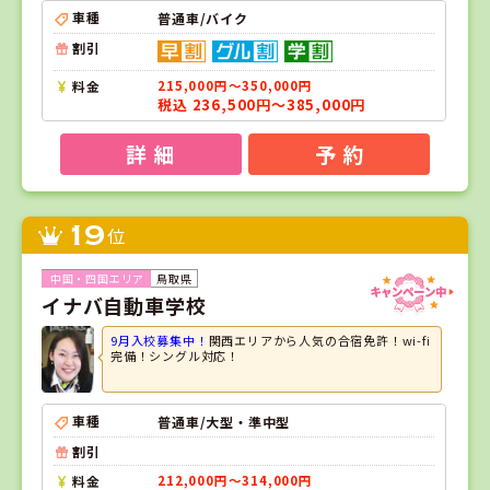
車種
普通車/バイク
割引
料金
215,000円～350,000円
税込 236,500円～385,000円
詳 細
予 約
19
位
鳥取県
イナバ自動車学校
9月入校募集中！
関西エリアから人気の合宿免許！wi-fi
完備！シングル対応！
車種
普通車/大型・準中型
割引
料金
212,000円～314,000円