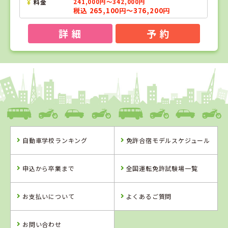
料金
241,000円～342,000円
税込 265,100円～376,200円
詳 細
予 約
1
1
2
3
位
位
位
位
静岡県
マジオドライバーズスクール熱海校
静岡県
自動車学校ランキング
免許合宿モデルスケジュール
マジオドライバ
ーズスクール熱
長野県
静岡県
海校
信州伊那自動車
マジオドライバ
申込から卒業まで
全国運転免許試験場一覧
教習所
ーズスクール藤
枝校
詳 細
詳 細
詳 細
お支払いについて
よくあるご質問
詳 細
予 約
予 約
予 約
予 約
お問い合わせ