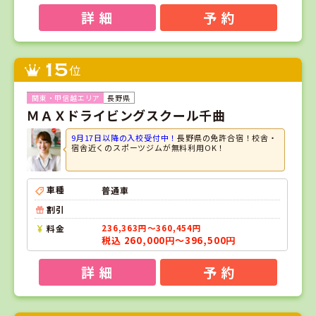
詳 細
予 約
15
位
長野県
ＭＡＸドライビングスクール千曲
9月17日以降の入校受付中！
長野県の免許合宿！校舎・
宿舎近くのスポーツジムが無料利用OK！
車種
普通車
割引
料金
236,363円～360,454円
税込 260,000円～396,500円
詳 細
予 約