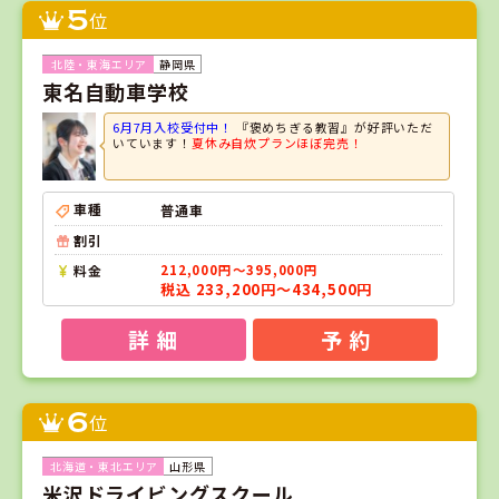
5
位
静岡県
東名自動車学校
6月7月入校受付中！
『褒めちぎる教習』が好評いただ
いています！
夏休み自炊プランほぼ完売！
車種
普通車
割引
料金
212,000円～395,000円
税込 233,200円～434,500円
詳 細
予 約
6
位
山形県
米沢ドライビングスクール