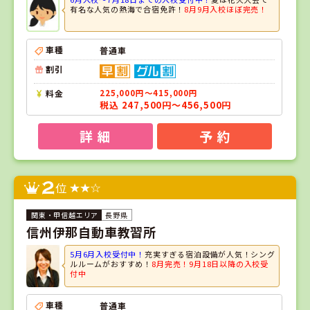
有名な人気の熱海で合宿免許！
8月9月入校ほぼ完売！
車種
普通車
割引
料金
225,000円～415,000円
税込 247,500円～456,500円
詳 細
予 約
2
位
長野県
信州伊那自動車教習所
5月6月入校受付中！
充実すぎる宿泊設備が人気！シング
ルルームがおすすめ！
8月完売！9月18日以降の入校受
付中
車種
普通車