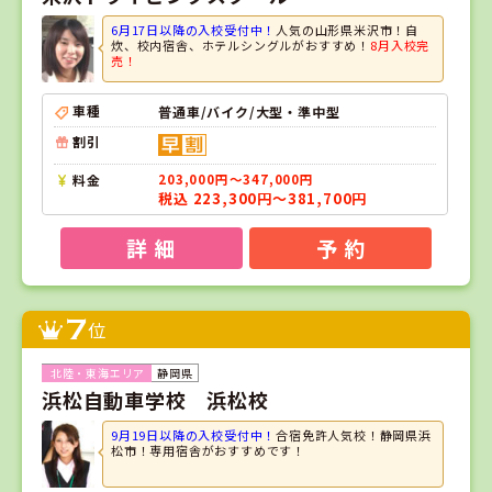
6月17日以降の入校受付中！
人気の山形県米沢市！自
炊、校内宿舎、ホテルシングルがおすすめ！
8月入校完
売！
車種
普通車/バイク/大型・準中型
割引
料金
203,000円～347,000円
税込 223,300円～381,700円
詳 細
予 約
7
位
静岡県
浜松自動車学校 浜松校
9月19日以降の入校受付中！
合宿免許人気校！静岡県浜
松市！専用宿舎がおすすめです！