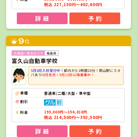
税込 227,150円～402,600円
詳 細
予 約
9
位
福島県
富久山自動車学校
5月6月入校受付中！
都内から1時間20分！郡山駅にスタ
バあり!
8月完売！9月20日以降募集中！
車種
普通車/二種/大型・準中型
割引
料金
195,000円～356,818円
税込 214,500円～392,500円
詳 細
予 約