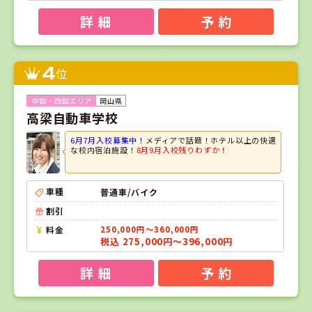
詳 細
予 約
4
位
岡山県
高梁自動車学校
6月7月入校募集中！
メディアで話題！ホテル以上の快適
な校内宿泊施設！
8月9月入校残りわずか！
車種
普通車/バイク
割引
料金
250,000円～360,000円
税込 275,000円～396,000円
詳 細
予 約