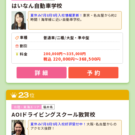
はいなん自動車学校
夏休み7月8月9月入校情報更新！
東京・名古屋から約2
時間！海岸線に近い自動車学校。
車種
普通車/二種/大型・準中型
割引
料金
200,000円～335,000円
税込 220,000円～368,500円
詳 細
予 約
23
位
福井県
AOIドライビングスクール敦賀校
夏休み7月8月9月入校好評受付中！
大阪･名古屋からの
アクセス抜群！