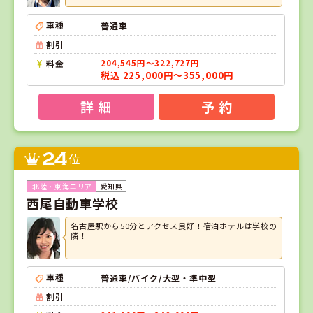
車種
普通車
割引
料金
204,545円～322,727円
税込 225,000円～355,000円
詳 細
予 約
24
位
愛知県
西尾自動車学校
名古屋駅から50分とアクセス良好！宿泊ホテルは学校の
隣！
車種
普通車/バイク/大型・準中型
割引