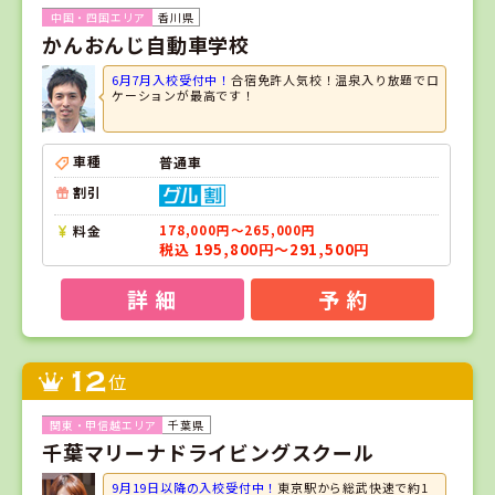
香川県
かんおんじ自動車学校
6月7月入校受付中！
合宿免許人気校！温泉入り放題でロ
ケーションが最高です！
車種
普通車
割引
料金
178,000円～265,000円
税込 195,800円～291,500円
詳 細
予 約
12
位
千葉県
千葉マリーナドライビングスクール
9月19日以降の入校受付中！
東京駅から総武快速で約1