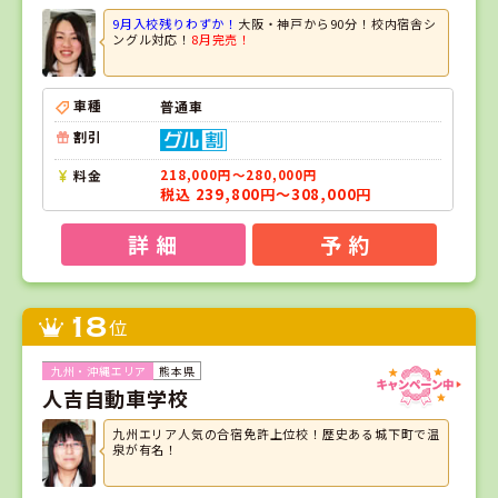
9月入校残りわずか！
大阪・神戸から90分！校内宿舎シ
ングル対応！
8月完売！
車種
普通車
割引
料金
218,000円～280,000円
税込 239,800円～308,000円
詳 細
予 約
18
位
熊本県
人吉自動車学校
九州エリア人気の合宿免許上位校！歴史ある城下町で温
泉が有名！