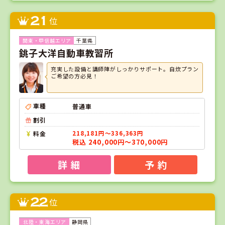
21
位
千葉県
銚子大洋自動車教習所
充実した設備と講師陣がしっかりサポート。自炊プラン
ご希望の方必見！
車種
普通車
割引
料金
218,181円～336,363円
税込 240,000円～370,000円
詳 細
予 約
22
位
静岡県