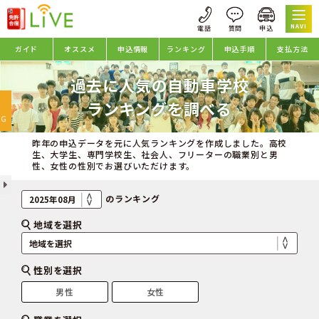
NAVI
ガイド
オススメ
申込情報
ランキング
申込手順
支払方法
過去に人気の自動車学校
oggle
ランキングを調べる
avigation
NG
昨年の申込データを元に人気ランキングを作成しました。高校
生、大学生、専門学校生、社会人、フリーターの職業別と男
性、女性の性別でお選びいただけます。
のランキング
地域を選択
性別を選択
男性
女性