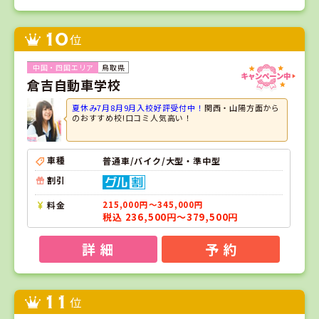
10
位
鳥取県
倉吉自動車学校
夏休み7月8月9月入校好評受付中！
関西・山陽方面から
のおすすめ校!口コミ人気高い！
車種
普通車/バイク/大型・準中型
割引
料金
215,000円～345,000円
税込 236,500円～379,500円
詳 細
予 約
11
位