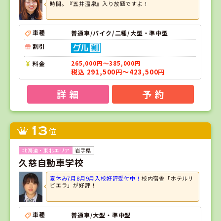
時間。『五井温泉』入り放題ですよ！
車種
普通車/バイク/二種/大型・準中型
割引
料金
265,000円～385,000円
税込 291,500円～423,500円
詳 細
予 約
13
位
岩手県
久慈自動車学校
夏休み7月8月9月入校好評受付中！
校内宿舎「ホテルリ
ビエラ」が好評！
車種
普通車/大型・準中型