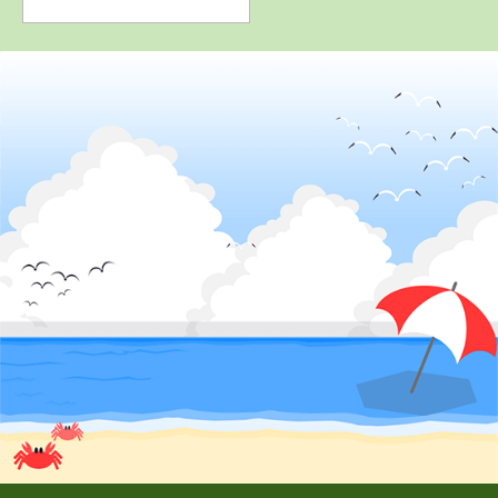
2
位
4
5
6
位
位
位
長野県
信州伊那自動車教習所
岡山県
静岡県
山形県
高梁自動車学校
東名自動車学校
米沢ドライビン
グスクール
詳 細
詳 細
詳 細
予 約
予 約
予 約
詳 細
予 約
7
8
9
位
位
位
3
位
静岡県
マジオドライバーズスクール藤枝校