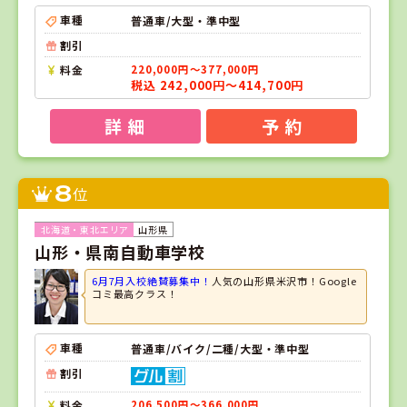
車種
普通車/大型・準中型
割引
料金
220,000円～377,000円
税込 242,000円～414,700円
詳 細
予 約
8
位
山形県
山形・県南自動車学校
6月7月入校絶賛募集中！
人気の山形県米沢市！Google
コミ最高クラス！
車種
普通車/バイク/二種/大型・準中型
割引
料金
206,500円～366,000円