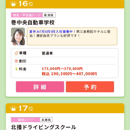
16
位
新潟県
巻中央自動車学校
夏休み7月8月9月入校募集中！
燕三条駅前ホテルに宿
泊！激安自炊プランも好評です！
車種
普通車
割引
料金
173,000円～370,000円
税込 190,300円～407,000円
詳 細
予 約
17
位
兵庫県
北播ドライビングスクール