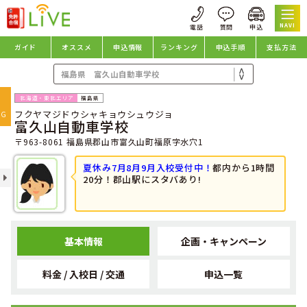
NAVI
ガイド
オススメ
申込情報
ランキング
申込手順
支払方法
oggle
福島県
フクヤマジドウシャキョウシュウジョ
avigation
NG
富久山自動車学校
〒963-8061 福島県郡山市富久山町福原字水穴1
夏休み7月8月9月入校受付中！
都内から1時間
20分！郡山駅にスタバあり!
基本情報
企画・キャンペーン
料金 / 入校日 / 交通
申込一覧