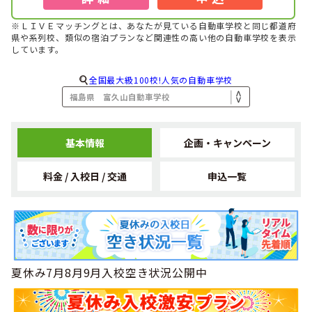
1位
北海道・東北で男性の専門学校生に人気のランキングで
に
なりました！
※ＬＩＶＥマッチングとは、あなたが見ている自動車学校と同じ都道府
県や系列校、類似の宿泊プランなど関連性の高い他の自動車学校を表示
2023年08月
しています。
1位
北海道・東北で女性の大学生に人気のランキングで
になり
ました！
全国最大級100校!人気の自動車学校
2023年08月
1位
北海道・東北で女性の高校生に人気のランキングで
になり
ました！
2023年08月
1位
基本情報
企画・キャンペーン
北海道・東北で女性に人気のランキングで
になりました！
2023年08月
1位
料金 / 入校日 / 交通
申込一覧
北海道・東北で男性のフリーターに人気のランキングで
に
なりました！
2023年08月
1位
北海道・東北で男性の専門学校生に人気のランキングで
に
なりました！
2023年08月
1位
北海道・東北で男性の社会人に人気のランキングで
になり
夏休み7月8月9月入校空き状況公開中
ました！
2023年08月
1位
北海道・東北で男性の大学生に人気のランキングで
になり