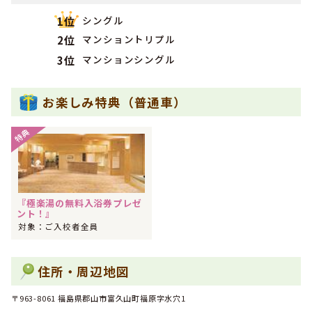
2024年08月
シングル
1位
1位
北海道・東北で男性に人気のランキングで
になりました！
マンショントリプル
2位
2024年08月
マンションシングル
3位
1位
北海道・東北でフリーターに人気のランキングで
になりま
した！
2024年08月
お楽しみ特典（普通車）
1位
北海道・東北で専門学校生に人気のランキングで
になりま
した！
特典
2024年08月
1位
北海道・東北で大学生に人気のランキングで
になりまし
た！
2024年08月
1位
北海道・東北で人気のランキングで
になりました！
『極楽湯の無料入浴券プレゼ
ント！』
2024年08月
1位
対象：ご入校者全員
全国で男性の大学生に人気のランキングで
になりました！
2024年08月
1位
全国で男性に人気のランキングで
になりました！
住所・周辺地図
2024年07月
1位
北海道・東北で女性の大学生に人気のランキングで
になり
〒963-8061 福島県郡山市富久山町福原字水穴1
ました！