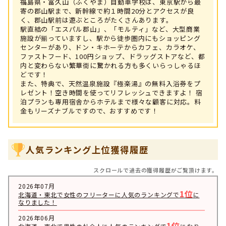
福島県・富久山（ふくやま）自動車学校は、東京駅から最
寄の郡山駅まで、新幹線で約１時間20分とアクセスが良
く、郡山駅前は遊ぶところがたくさんあります。
駅直結の「エスパル郡山」、「モルティ」など、大型商業
施設が揃っていますし、駅から徒歩圏内にもショッピング
センターがあり、ドン・キホーテからカフェ、カラオケ、
ファストフード、100円ショップ、ドラッグストアなど、都
内と変わらない繁華街に驚かれる方も多くいらっしゃるほ
どです！
また、特典で、天然温泉施設『極楽湯』の無料入浴券をプ
レゼント！空き時間を使ってリフレッシュできますよ！ 宿
泊プランも専用宿舎からホテルまで様々な顧客に対応。料
金もリーズナブルですので、おすすめです！
人気ランキング上位獲得履歴
スクロールで過去の獲得履歴がご覧頂けます。
2026年07月
1位
北海道・東北で女性のフリーターに人気のランキングで
に
なりました！
2026年06月
1位