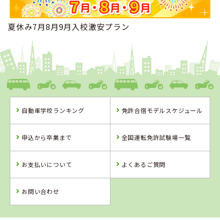
ました！
2023年08月
夏休み7月8月9月入校激安プラン
1位
北海道・東北で男性に人気のランキングで
になりました！
2023年08月
1位
北海道・東北でフリーターに人気のランキングで
になりま
した！
2023年08月
1位
北海道・東北で専門学校生に人気のランキングで
になりま
した！
2023年08月
自動車学校ランキング
免許合宿モデルスケジュール
1位
北海道・東北で社会人に人気のランキングで
になりまし
た！
2023年08月
申込から卒業まで
全国運転免許試験場一覧
1位
北海道・東北で大学生に人気のランキングで
になりまし
た！
お支払いについて
よくあるご質問
2023年08月
1位
北海道・東北で高校生に人気のランキングで
になりまし
た！
お問い合わせ
2023年08月
1位
北海道・東北で人気のランキングで
になりました！