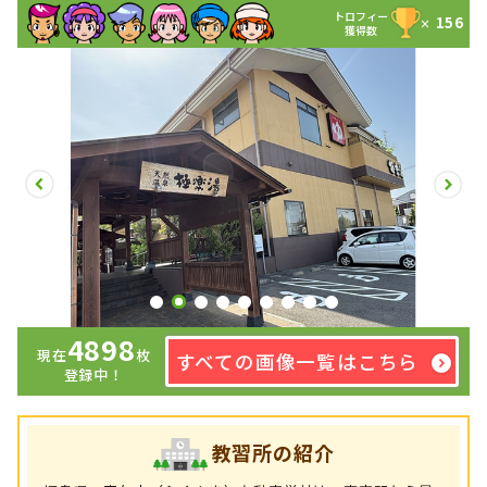
トロフィー
156
×
獲得数
4898
現在
枚
すべての画像一覧はこちら
登録中！
教習所の紹介