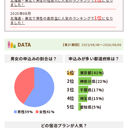
北海道・東北で男性の社会人に人気のランキングで
になり
ました！
2025年08月
1位
北海道・東北で男性の高校生に人気のランキングで
になり
ました！
2025年05月
1位
北海道・東北で女性の高校生に人気のランキングで
になり
ました！
DATA
【集計期間】2025/08/06～2026/08/06
2024年08月
1位
北海道・東北で女性の大学生に人気のランキングで
になり
男女の申込みの割合は？
申込みが多い都道府県は？
ました！
2024年08月
1位
1位
北海道・東北で女性に人気のランキングで
になりました！
東京都(41%)
2位
2024年08月
神奈川県(22%)
1位
北海道・東北で男性のフリーターに人気のランキングで
に
3位
千葉県(17%)
なりました！
4位
埼玉県(15%)
2024年08月
1位
北海道・東北で男性の専門学校生に人気のランキングで
に
5位
愛知県(5%)
なりました！
男性59%
女性
41
%
2024年08月
1位
北海道・東北で男性の大学生に人気のランキングで
になり
どの宿泊プランが人気？
ました！