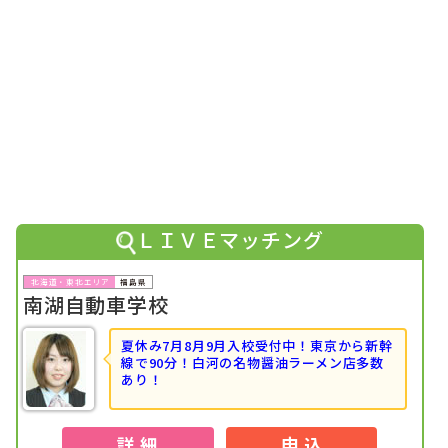
2024年07月
1位
北海道・東北で男性の専門学校生に人気のランキングで
に
なりました！
2024年07月
1位
北海道・東北で大学生に人気のランキングで
になりまし
た！
2024年06月
1位
北海道・東北で女性の大学生に人気のランキングで
になり
ました！
2024年06月
1位
北海道・東北で男性のフリーターに人気のランキングで
に
ＬＩＶＥマッチング
なりました！
2024年05月
福島県
1位
北海道・東北で女性の大学生に人気のランキングで
になり
南湖自動車学校
ました！
2024年05月
夏休み7月8月9月入校受付中！
東京から新幹
1位
北海道・東北で女性に人気のランキングで
になりました！
線で90分！白河の名物醤油ラーメン店多数
あり！
2024年04月
1位
北海道・東北で女性の大学生に人気のランキングで
になり
ました！
詳 細
申 込
2024年04月