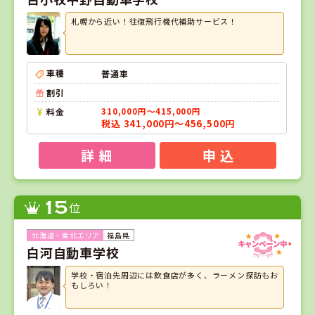
札幌から近い！往復飛行機代補助サービス！
車種
普通車
割引
料金
310,000円～415,000円
税込 341,000円～456,500円
詳 細
申 込
15
位
福島県
白河自動車学校
学校・宿泊先周辺には飲食店が多く、ラーメン探訪もお
もしろい！