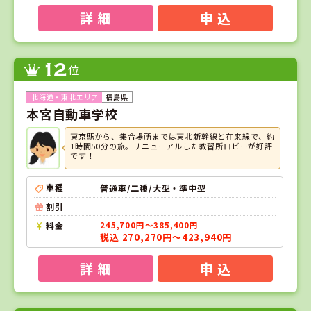
詳 細
申 込
12
位
福島県
本宮自動車学校
東京駅から、集合場所までは東北新幹線と在来線で、約
1時間50分の旅。リニューアルした教習所ロビーが好評
です！
車種
普通車/二種/大型・準中型
割引
料金
245,700円～385,400円
税込 270,270円～423,940円
詳 細
申 込