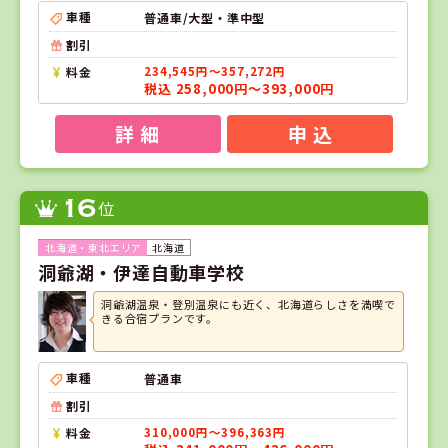
車種
普通車/大型・準中型
割引
料金
234,545円～357,272円
税込 258,000円～393,000円
詳 細
申 込
16
位
北海道
洞爺湖・伊達自動車学校
洞爺湖温泉・登別温泉にも近く、北海道らしさを満喫で
きる合宿プランです。
車種
普通車
割引
料金
310,000円～396,363円