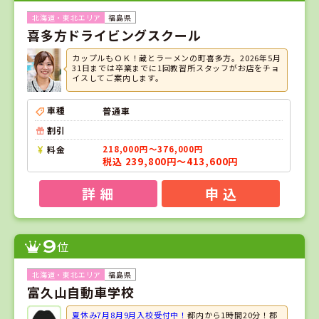
福島県
喜多方ドライビングスクール
カップルもＯＫ！蔵とラーメンの町喜多方。2026年5月
31日までは卒業までに1回教習所スタッフがお店をチョ
イスしてご案内します。
車種
普通車
割引
料金
218,000円～376,000円
税込 239,800円～413,600円
詳 細
申 込
9
位
福島県
富久山自動車学校
夏休み7月8月9月入校受付中！
都内から1時間20分！郡