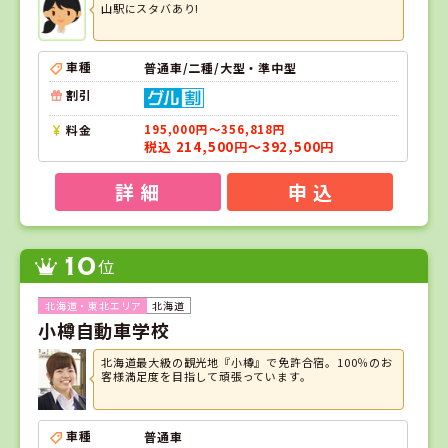
山駅にスタバあり!
車種
普通車/二種/大型・準中型
割引
料金
195,000円～356,818円
税込 214,500円～392,500円
詳 細
申 込
10
位
北海道
小樽自動車学校
北海道最大級の観光地『小樽』で免許合宿。100％のお
客様満足度を目指して頑張っています。
車種
普通車