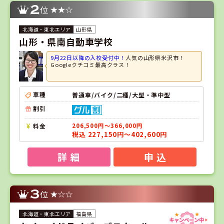
2
位
山形県
山形・県南自動車学校
9月22日以降の入校受付中！
人気の山形県米沢市！
Googleクチコミ最高クラス！
車種
普通車/バイク/二種/大型・準中型
割引
料金
206,500円～366,000円
税込 227,150円～402,600円
詳 細
申 込
3
位
福島県