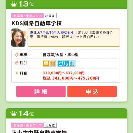
13
位
北海道
KDS釧路自動車学校
夏休み7月8月9月入校受付中！
涼しい北海道で免許合
宿！飛行機で90分！観光スポット目白押し！
車種
普通車/大型・準中型
割引
料金
310,000円～432,000円
税込 341,000円～475,200円
詳 細
申 込
14
位
北海道
苫小牧中野自動車学校