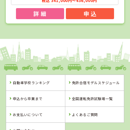
税込 341,000円～436,000円
詳 細
申 込
1
1
2
3
位
位
位
位
山形県
米沢ドライビングスクール
山形県
山形県
福島県
自動車学校ランキング
免許合宿モデルスケジュール
米沢ドライビン
山形・県南自動
タイヘイドライ
グスクール
車学校
バーズスクール
申込から卒業まで
全国運転免許試験場一覧
詳 細
詳 細
詳 細
詳 細
申 込
お支払いについて
よくあるご質問
申 込
申 込
申 込