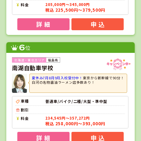
料金
205,000円～345,000円
税込 225,500円～379,500円
詳 細
申 込
6
位
福島県
南湖自動車学校
夏休み7月8月9月入校受付中！
東京から新幹線で90分！
白河の名物醤油ラーメン店多数あり！
車種
普通車/バイク/二種/大型・準中型
割引
料金
234,545円～357,272円
税込 258,000円～393,000円
詳 細
申 込