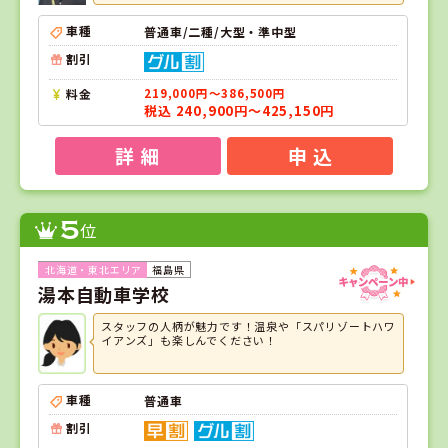
車種
普通車/二種/大型・準中型
割引
料金
219,000円～386,500円
税込 240,900円～425,150円
詳 細
申 込
5
位
福島県
湯本自動車学校
スタッフの人柄が魅力です！温泉や「スパリゾートハワ
イアンズ」も楽しんでください！
車種
普通車
割引