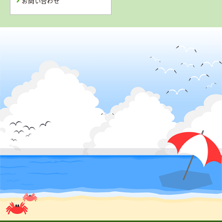
お問い合わせ
2
位
4
5
6
位
位
位
山形県
山形・県南自動車学校
岩手県
福島県
福島県
盛岡南ドライビ
湯本自動車学校
南湖自動車学校
ングスクール
詳 細
申 込
詳 細
詳 細
詳 細
申 込
申 込
申 込
3
位
7
8
9
福島県
位
位
位
タイヘイドライバーズスクール