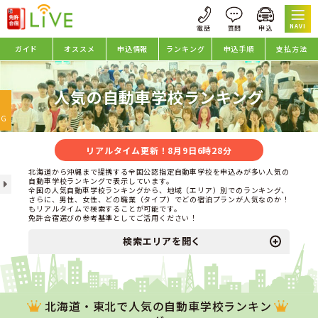
NAVI
ガイド
オススメ
申込情報
ランキング
申込手順
支払方法
人気の自動車学校ランキング
oggle
avigation
NG
リアルタイム更新！8月9日6時28分
北海道から沖縄まで提携する全国公認指定自動車学校を申込みが多い人気の
自動車学校ランキングで表示しています。
全国の人気自動車学校ランキングから、地域（エリア）別でのランキング、
さらに、男性、女性、どの職業（タイプ）でどの宿泊プランが人気なのか！
もリアルタイムで検索することが可能です。
免許合宿選びの参考基準としてご活用ください！
検索エリアを開く
北海道・東北で人気の自動車学校ランキン