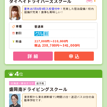
タイヘイドライバーズスクール
夏休み7月8月9月入校受付中！
充実した宿泊設備！校内
設備が充実！食事も美味しい！
車種
普通車
割引
料金
217,000円～310,000円
税込 238,700円～341,000円
詳 細
申 込
4
位
岩手県
盛岡南ドライビングスクール
東京駅から東北新幹線で2時間15分！送迎バス10分の自
動車学校です.