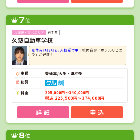
7
位
岩手県
久慈自動車学校
夏休み7月8月9月入校受付中！
校内宿舎「ホテルリビエ
ラ」が好評！
車種
普通車/大型・準中型
割引
料金
205,000円～340,000円
税込 225,500円～374,000円
詳 細
申 込
8
位