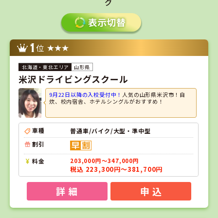
グ
1
位
山形県
米沢ドライビングスクール
9月22日以降の入校受付中！
人気の山形県米沢市！自
炊、校内宿舎、ホテルシングルがおすすめ！
車種
普通車/バイク/大型・準中型
割引
料金
203,000円～347,000円
税込 223,300円～381,700円
詳 細
申 込