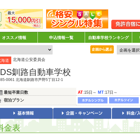
オススメ情報
申込情報一覧
自動車学校ランキング
北海道公安委員会
北海道
KDS釧路自動車学校
85-0061 北海道釧路市芦野5丁目12-1
最短卒業日数
AT
:15日～
MT
:17日～
宿泊プラン
料金表