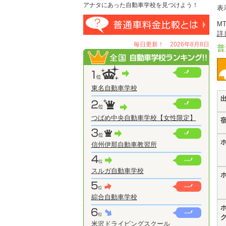
アナタにあった自動車学校を見つけよう！
表
M
詳
毎日更新！ 2026年8月8日
普
東名自動車学校
つばめ中央自動車学校【女性限定】
信州伊那自動車教習所
スルガ自動車学校
綜合自動車学校
米沢ドライビングスクール