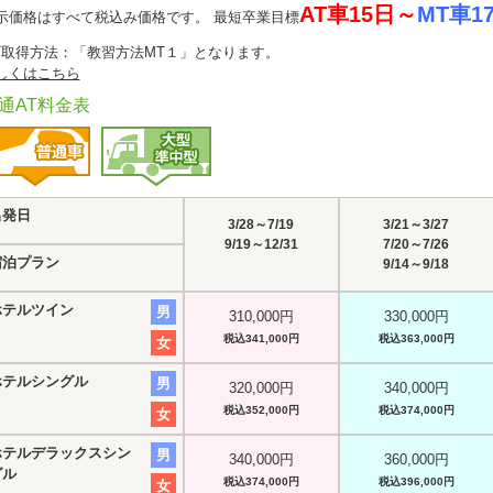
AT車15日～
MT車1
示価格はすべて税込み価格です。 最短卒業目標
T取得方法：「教習方法MT１」となります。
しくはこちら
通AT料金表
出発日
3/28～7/19
3/21～3/27
9/19～12/31
7/20～7/26
宿泊プラン
9/14～9/18
ホテルツイン
男
310,000円
330,000円
税込341,000円
税込363,000円
女
ホテルシングル
男
320,000円
340,000円
税込352,000円
税込374,000円
女
ホテルデラックスシン
男
340,000円
360,000円
グル
税込374,000円
税込396,000円
女