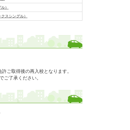
グル）
ックスシングル）
免許ご取得後の再入校となります。
でご了承ください。
)