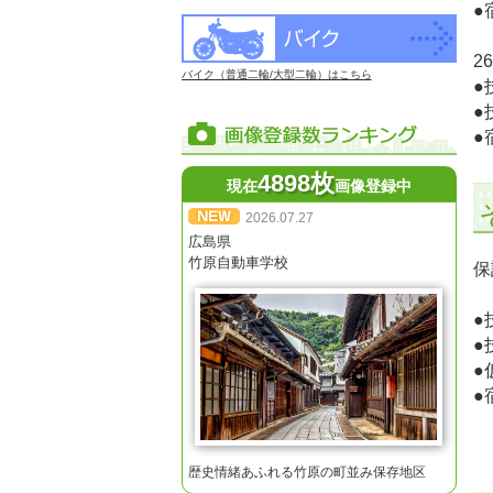
●
2
バイク（普通二輪/大型二輪）はこちら
●
●
●
4898枚
現在
画像登録中
2026.07.27
広島県
竹原自動車学校
保
●
●
●
●
ホ
デ
歴史情緒あふれる竹原の町並み保存地区