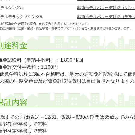
ホテルシングル
駅前ホテルパルーデ釧路（シン
ホテルデラックスシングル
駅前ホテルパルーデ釧路（デラ
上記宿泊施設が満室の場合、他の宿舎を利用することがあります。
施設の情報（設備・備品・周辺環境・食事について等）は予告なく変更される場合がございます。
別途料金
仮免試験料（申請手数料）：1,800円/回
仮免許交付手数料：1,100円
仮免学科試験に3回不合格時は、地元の運転免許試験場にて仮
の際の往復交通費及び仮免許取得費用は自己負担となりますの
保証内容
5歳までの方は(9/14～12/31、3/28～6/30の期間は35歳までの方
技能教習/卒業まで無料
技能検定/卒業まで無料