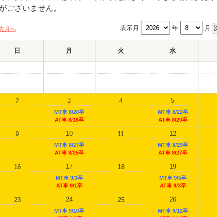
がございません。
表示月
年
月
先月へ
日
月
火
水
-
-
-
-
3
5
2
4
MT車 8/20卒
MT車 8/22卒
AT車 8/18卒
AT車 8/20卒
10
12
9
11
MT車 8/27卒
MT車 8/29卒
AT車 8/25卒
AT車 8/27卒
17
19
16
18
MT車 9/3卒
MT車 9/5卒
AT車 9/1卒
AT車 9/3卒
24
26
23
25
MT車 9/10卒
MT車 9/12卒