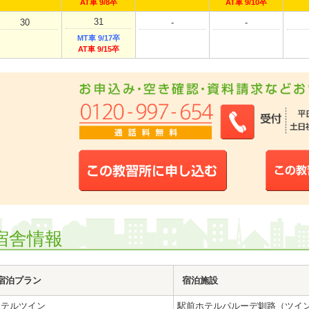
AT車 9/8卒
AT車 9/10卒
31
30
-
-
MT車 9/17卒
AT車 9/15卒
宿舎情報
宿泊プラン
宿泊施設
ホテルツイン
駅前ホテルパルーデ釧路（ツイ