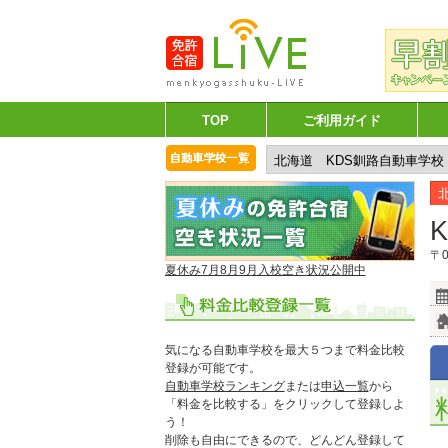
TOP
ご利用ガイド
〒0
夏休み7月8月9月入校空き状況公開中
気になる自動車学校を最大５つまで料金比較
登録が可能です。
自動車学校ランキング
または
申込一覧
から
「料金を比較する」をクリックして登録しよ
う！
削除も自由にできるので、どんどん登録して