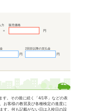
入力
販売価格
=
円
金
2回目以降の支払金
円
円
す。その後に続く「4/1卒」などの表
、お客様の教習及び各種検定の進度に
ます。何も記載がない日は入校日の設