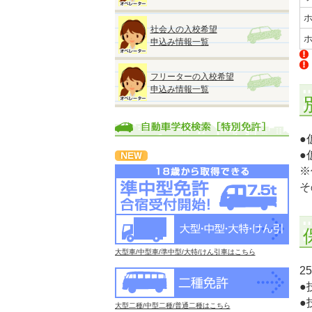
社会人の入校希望
申込み情報一覧
フリーターの入校希望
申込み情報一覧
●
●
※
そ
大型車/中型車/準中型/大特/けん引車はこちら
2
●
●
大型二種/中型二種/普通二種はこちら