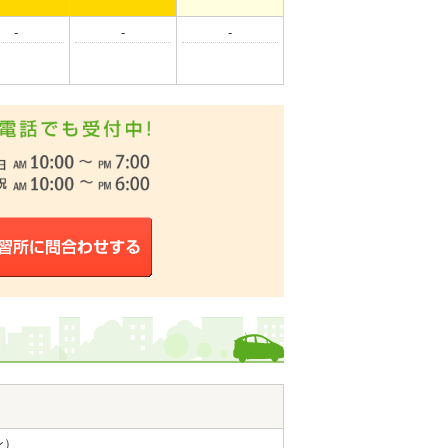
-
-
-
ン）