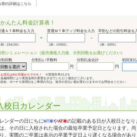
ル割の詳細はこちら
かんたん料金計算表！
普通ＡＴ車料金を入力
普通ＭＴ車アップ料金を入力
早割などの割引料金を
+
－
例：234150）
（例：10500）
（例：5000）
分割シミュレーション
（販売価格入力後、分割回数をお選びください）
分割回数
分割払い手数料
分割払金合計
初回支払
円
円
※お支払は6か月後からでＯＫ！
※実質年率13.2％
※金融情勢により実質金利の変更をさせていただく場合がございます。
※頭金、ボーナス併用払をご希望の方は、毎月の支払い額が変わりますのでお問合せください
入校日カレンダー
レンダーの日にちに
や
の記載のある日が入校日となりま
MT車
AT車
は、その日に入校された場合の最短卒業予定日となります。尚
り、実際のご卒業は表示の卒業予定日より遅くなる場合があり