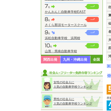
かんおんじ自動車学校EAST
さくら那須モータースクール
浜松自動車学校 浜岡校
山形・県南自動車学校
関西出発
九州・沖縄出発
全国
※
※
女性の社会人に
人気の自動車学校ランキング
早
男性の社会人に
人気の自動車学校ランキング