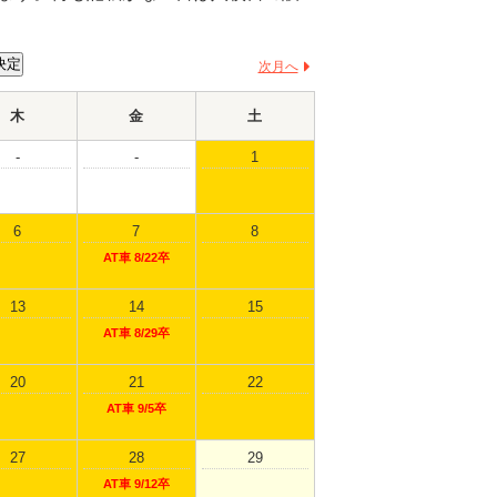
次月へ
木
金
土
-
-
1
6
7
8
AT車 8/22卒
13
14
15
AT車 8/29卒
20
21
22
AT車 9/5卒
27
28
29
AT車 9/12卒