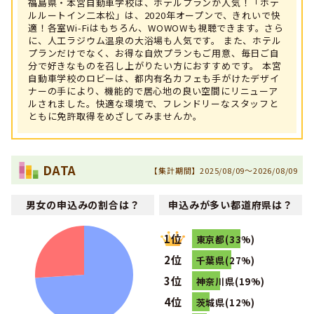
福島県・本宮自動車学校は、ホテルプランが人気！「ホテ
ルルートイン二本松」は、2020年オープンで、きれいで快
適！各室Wi-Fiはもちろん、WOWOWも視聴できます。さら
に、人工ラジウム温泉の大浴場も人気です。 また、ホテル
プランだけでなく、お得な自炊プランもご用意、毎日ご自
分で好きなものを召し上がりたい方におすすめです。 本宮
自動車学校のロビーは、都内有名カフェも手がけたデザイ
ナーの手により、機能的で居心地の良い空間にリニューア
ルされました。快適な環境で、フレンドリーなスタッフと
ともに免許取得をめざしてみませんか。
DATA
【集計期間】2025/08/09～2026/08/09
男女の申込みの割合は？
申込みが多い都道府県は？
1位
東京都(33%)
2位
千葉県(27%)
3位
神奈川県(19%)
4位
茨城県(12%)