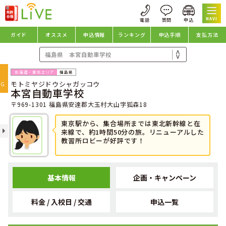
NAVI
ガイド
オススメ
申込情報
ランキング
申込手順
支払方法
oggle
福島県
モトミヤジドウシャガッコウ
avigation
NG
本宮自動車学校
〒969-1301 福島県安達郡大玉村大山字狐森18
東京駅から、集合場所までは東北新幹線と在
来線で、約1時間50分の旅。リニューアルした
教習所ロビーが好評です！
基本情報
企画・キャンペーン
料金 / 入校日 / 交通
申込一覧