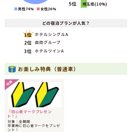
5位
埼玉県(10%)
男性74%
女性
26
%
どの宿泊プランが人気？
ホテルシングルA
1位
自炊グループ
2位
ホテルツインA
3位
お楽しみ特典（普通車）
特典
『初心者マークプレゼン
ト！』
対象：全期間
卒業時に初心者マークをプレゼ
ント！