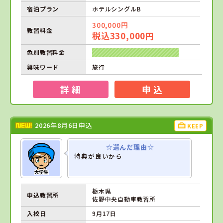
宿泊プラン
ホテルシングルB
300,000円
教習料金
税込330,000円
色別教習料金
興味ワード
旅行
詳 細
申 込
2026年8月6日申込
KEEP
☆選んだ理由☆
特典が良いから
栃木県
申込教習所
佐野中央自動車教習所
入校日
9月17日