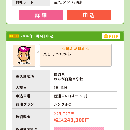
興味ワード
音楽/ダンス/演劇
詳 細
申 込
2026年8月6日申込
KEEP
☆選んだ理由☆
楽しそうだから
福岡県
申込教習所
おんが自動車学校
入校日
10月1日
申込車種
普通車AT(オートマ)
宿泊プラン
シングルC
225,727円
教習料金
税込248,300円
色別教習料金