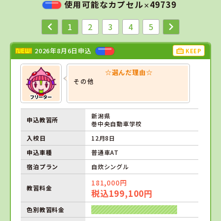
使用可能なカプセル
49739
×
1
2
3
4
5
2026年8月6日申込
KEEP
☆選んだ理由☆
その他
新潟県
申込教習所
巻中央自動車学校
入校日
12月8日
申込車種
普通車AT
宿泊プラン
自炊シングル
181,000円
教習料金
税込199,100円
色別教習料金