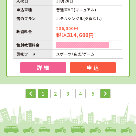
入校日
10月28日
申込車種
普通車MT(マニュアル)
宿泊プラン
ホテルシングル(夕食なし)
286,000円
教習料金
税込314,600円
色別教習料金
興味ワード
スポーツ/音楽/ゲーム
詳 細
申 込
1
2
3
4
5