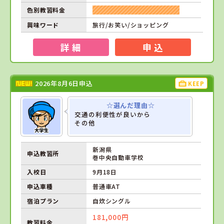
色別教習料金
興味ワード
旅行/お笑い/ショッピング
詳 細
申 込
2026年8月6日申込
KEEP
☆選んだ理由☆
交通の利便性が良いから
その他
新潟県
申込教習所
巻中央自動車学校
入校日
9月18日
申込車種
普通車AT
宿泊プラン
自炊シングル
181,000円
教習料金