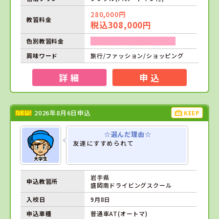
280,000円
教習料金
税込308,000円
色別教習料金
興味ワード
旅行/ファッション/ショッピング
詳 細
申 込
2026年8月6日申込
KEEP
☆選んだ理由☆
友達にすすめられて
岩手県
申込教習所
盛岡南ドライビングスクール
入校日
9月8日
申込車種
普通車AT(オートマ)