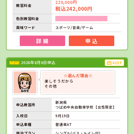
220,000円
教習料金
税込242,000円
色別教習料金
興味ワード
スポーツ/音楽/ゲーム
詳 細
申 込
2026年8月6日申込
KEEP
☆選んだ理由☆
楽しそうだから
その他
新潟県
申込教習所
つばめ中央自動車学校【女性限定】
入校日
9月19日
申込車種
普通車AT
宿泊プラン
シングル(バス・トイレ付)