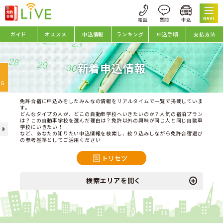
NAVI
ガイド
オススメ
申込情報
ランキング
申込手順
支払方法
新着申込情報
oggle
avigation
NG
免許合宿に申込みをしたみんなの情報をリアルタイムで一覧で掲載していま
す。
どんなタイプの人が、どこの自動車学校へいきたいのか？人気の宿泊プラン
は？この自動車学校を選んだ理由は？免許以外の興味が同じ人と同じ自動車
学校にいきたい！
など、あなたの知りたい申込情報を検索し、絞り込みしながら免許合宿選び
の参考基準としてご活用ください
トリセツ
検索エリアを開く