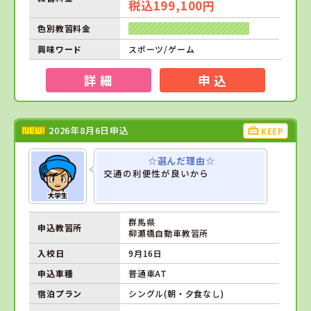
税込199,100円
色別教習料金
興味ワード
スポーツ/ゲーム
詳 細
申 込
2026年8月6日申込
KEEP
☆選んだ理由☆
交通の利便性が良いから
群馬県
申込教習所
柳瀬橋自動車教習所
入校日
9月16日
申込車種
普通車AT
宿泊プラン
シングル(朝・夕食なし)