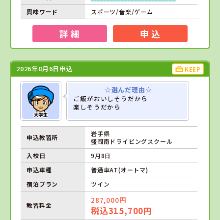
興味ワード
スポーツ/音楽/ゲーム
詳 細
申 込
2026年8月6日申込
KEEP
☆選んだ理由☆
ご飯がおいしそうだから
楽しそうだから
岩手県
申込教習所
盛岡南ドライビングスクール
入校日
9月8日
申込車種
普通車AT(オートマ)
宿泊プラン
ツイン
287,000円
教習料金
税込315,700円