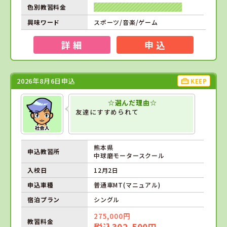
色別教習料金
興味ワード
スポーツ/音楽/ゲーム
詳 細
申 込
2026年8月6日申込
KEEP
☆選んだ理由☆
友達にすすめられて
熊本県
申込教習所
中球磨モータースクール
入校日
12月2日
申込車種
普通車MT(マニュアル)
宿泊プラン
シングル
275,000円
教習料金
税込302,500円