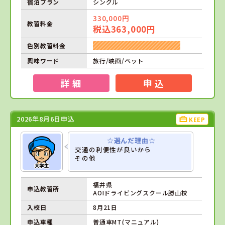
宿泊プラン
シングル
330,000円
教習料金
税込363,000円
色別教習料金
興味ワード
旅行/映画/ペット
詳 細
申 込
2026年8月6日申込
KEEP
☆選んだ理由☆
交通の利便性が良いから
その他
福井県
申込教習所
AOIドライビングスクール勝山校
入校日
8月21日
申込車種
普通車MT(マニュアル)