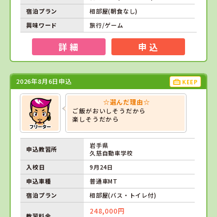
宿泊プラン
相部屋(朝食なし)
興味ワード
旅行/ゲーム
詳 細
申 込
2026年8月6日申込
KEEP
☆選んだ理由☆
ご飯がおいしそうだから
楽しそうだから
岩手県
申込教習所
久慈自動車学校
入校日
9月24日
申込車種
普通車MT
宿泊プラン
相部屋(バス・トイレ付)
248,000円
教習料金