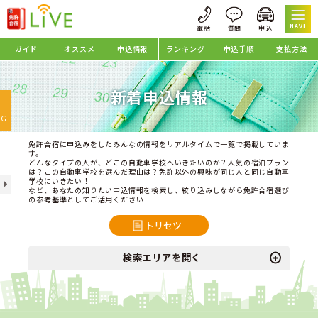
NAVI
ガイド
オススメ
申込情報
ランキング
申込手順
支払方法
新着申込情報
oggle
avigation
NG
免許合宿に申込みをしたみんなの情報をリアルタイムで一覧で掲載していま
す。
どんなタイプの人が、どこの自動車学校へいきたいのか？人気の宿泊プラン
は？この自動車学校を選んだ理由は？免許以外の興味が同じ人と同じ自動車
学校にいきたい！
など、あなたの知りたい申込情報を検索し、絞り込みしながら免許合宿選び
の参考基準としてご活用ください
トリセツ
検索エリアを開く