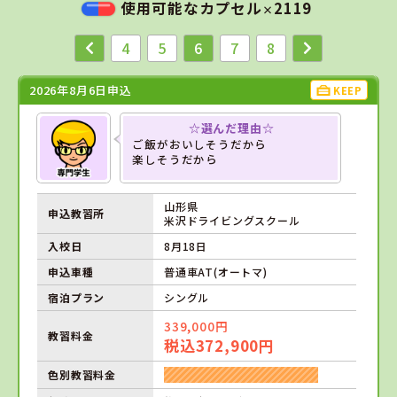
使用可能なカプセル
2119
×
4
5
6
7
8
2026年8月6日申込
KEEP
☆選んだ理由☆
ご飯がおいしそうだから
楽しそうだから
山形県
申込教習所
米沢ドライビングスクール
入校日
8月18日
申込車種
普通車AT(オートマ)
宿泊プラン
シングル
339,000円
教習料金
税込372,900円
色別教習料金