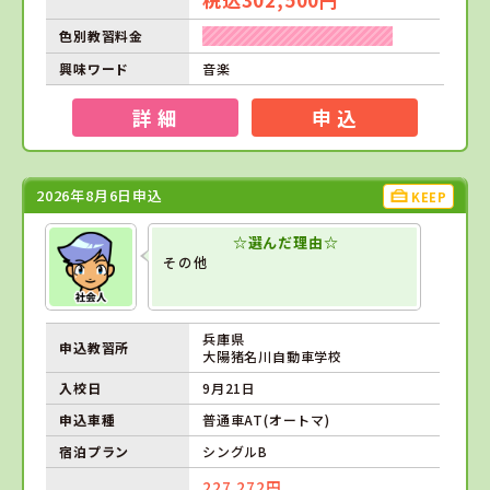
色別教習料金
興味ワード
音楽
詳 細
申 込
2026年8月6日申込
KEEP
☆選んだ理由☆
その他
兵庫県
申込教習所
大陽猪名川自動車学校
入校日
9月21日
申込車種
普通車AT(オートマ)
宿泊プラン
シングルB
227,272円