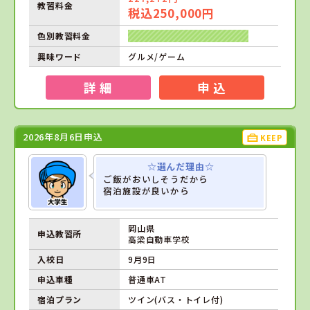
教習料金
税込250,000円
色別教習料金
興味ワード
グルメ/ゲーム
詳 細
申 込
2026年8月6日申込
KEEP
☆選んだ理由☆
ご飯がおいしそうだから
宿泊施設が良いから
岡山県
申込教習所
高梁自動車学校
入校日
9月9日
申込車種
普通車AT
宿泊プラン
ツイン(バス・トイレ付)