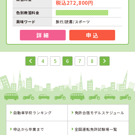
税込272,800円
色別教習料金
興味ワード
旅行/読書/スポーツ
詳 細
申 込
4
5
6
7
8
自動車学校ランキング
免許合宿モデルスケジュール
申込から卒業まで
全国運転免許試験場一覧