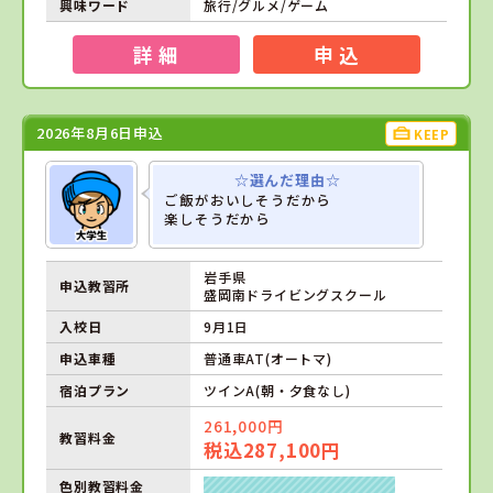
興味ワード
旅行/グルメ/ゲーム
詳 細
申 込
2026年8月6日申込
KEEP
☆選んだ理由☆
ご飯がおいしそうだから
楽しそうだから
岩手県
申込教習所
盛岡南ドライビングスクール
入校日
9月1日
申込車種
普通車AT(オートマ)
宿泊プラン
ツインA(朝・夕食なし)
261,000円
教習料金
税込287,100円
色別教習料金