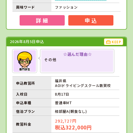
興味ワード
ファッション
詳 細
申 込
2026年8月5日申込
KEEP
☆選んだ理由☆
その他
福井県
申込教習所
AOIドライビングスクール敦賀校
入校日
8月17日
申込車種
普通車MT
宿泊プラン
相部屋A(朝食なし)
292,727円
教習料金
税込322,000円