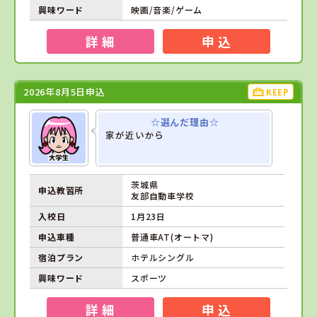
興味ワード
映画/音楽/ゲーム
詳 細
申 込
2026年8月5日申込
KEEP
☆選んだ理由☆
家が近いから
茨城県
申込教習所
友部自動車学校
入校日
1月23日
申込車種
普通車AT(オートマ)
宿泊プラン
ホテルシングル
興味ワード
スポーツ
詳 細
申 込