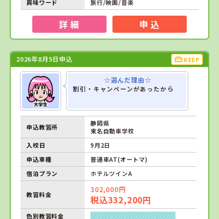
興味ワード
旅行/映画/音楽
詳 細
申 込
2026年8月5日申込
KEEP
☆選んだ理由☆
割引・キャンペーンがあったから
静岡県
申込教習所
東名自動車学校
入校日
9月2日
申込車種
普通車AT(オートマ)
宿泊プラン
ホテルツインA
302,000円
教習料金
税込332,200円
色別教習料金