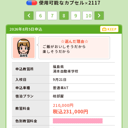
使用可能なカプセル
2117
×
6
7
8
9
10
2026年8月5日申込
KEEP
☆選んだ理由☆
ご飯がおいしそうだから
楽しそうだから
福島県
申込教習所
湯本自動車学校
入校日
9月21日
申込車種
普通車AT
宿泊プラン
相部屋
210,000円
教習料金
税込231,000円
色別教習料金