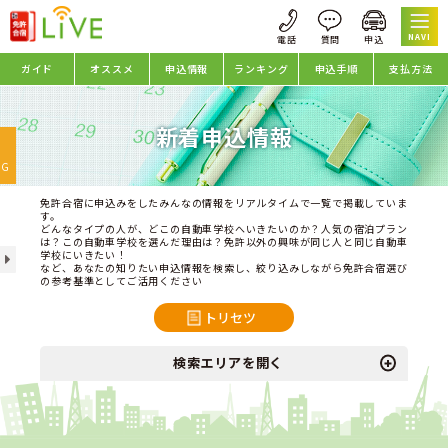
NAVI
ガイド
オススメ
申込情報
ランキング
申込手順
支払方法
新着申込情報
oggle
avigation
NG
免許合宿に申込みをしたみんなの情報をリアルタイムで一覧で掲載していま
す。
どんなタイプの人が、どこの自動車学校へいきたいのか？人気の宿泊プラン
は？この自動車学校を選んだ理由は？免許以外の興味が同じ人と同じ自動車
学校にいきたい！
など、あなたの知りたい申込情報を検索し、絞り込みしながら免許合宿選び
の参考基準としてご活用ください
トリセツ
検索エリアを開く