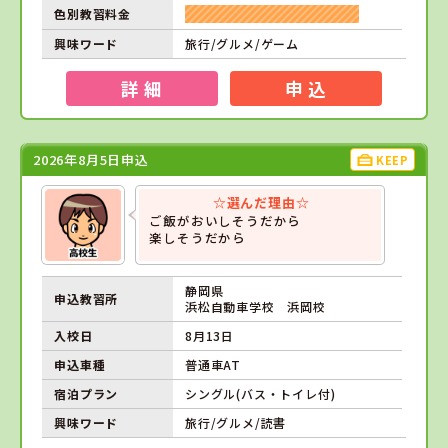
色別教習料金
興味ワード
旅行/グルメ/ゲーム
詳 細
申 込
2026年8月5日申込
KEEP
☆選んだ理由☆
ご飯がおいしそうだから
楽しそうだから
静岡県
申込教習所
浜松自動車学校 浜岡校
入校日
8月13日
申込車種
普通車AT
宿泊プラン
シングル(バス・トイレ付)
興味ワード
旅行/グルメ/読書