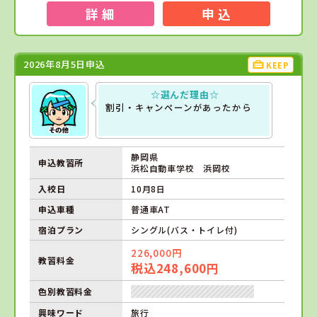
詳 細
申 込
2026年8月5日申込
KEEP
☆選んだ理由☆
割引・キャンペーンがあったから
静岡県
申込教習所
浜松自動車学校 浜岡校
入校日
10月8日
申込車種
普通車AT
宿泊プラン
シングル(バス・トイレ付)
226,000円
教習料金
税込248,600円
色別教習料金
興味ワード
旅行