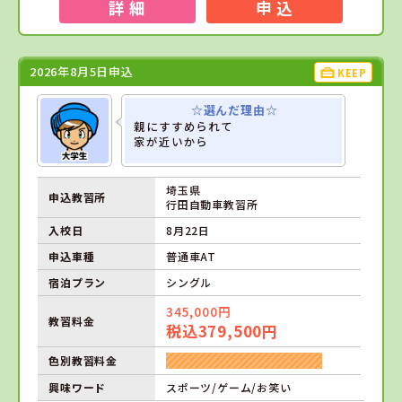
詳 細
申 込
2026年8月5日申込
KEEP
☆選んだ理由☆
親にすすめられて
家が近いから
埼玉県
申込教習所
行田自動車教習所
入校日
8月22日
申込車種
普通車AT
宿泊プラン
シングル
345,000円
教習料金
税込379,500円
色別教習料金
興味ワード
スポーツ/ゲーム/お笑い