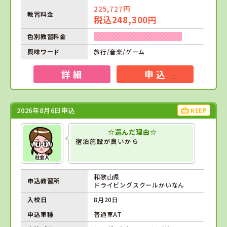
225,727円
教習料金
税込248,300円
色別教習料金
興味ワード
旅行/音楽/ゲーム
詳 細
申 込
2026年8月6日申込
KEEP
☆選んだ理由☆
宿泊施設が良いから
和歌山県
申込教習所
ドライビングスクールかいなん
入校日
8月20日
申込車種
普通車AT