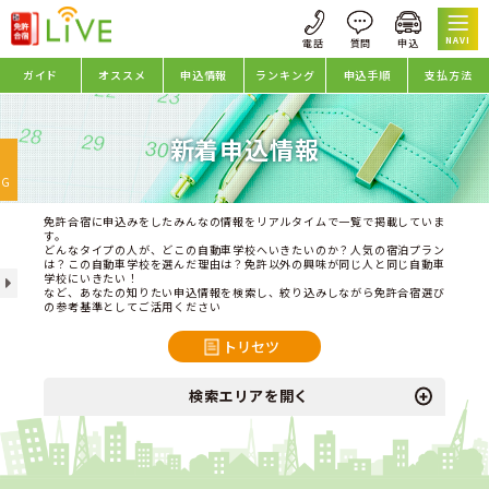
NAVI
ガイド
オススメ
申込情報
ランキング
申込手順
支払方法
新着申込情報
oggle
avigation
NG
免許合宿に申込みをしたみんなの情報をリアルタイムで一覧で掲載していま
す。
どんなタイプの人が、どこの自動車学校へいきたいのか？人気の宿泊プラン
は？この自動車学校を選んだ理由は？免許以外の興味が同じ人と同じ自動車
学校にいきたい！
など、あなたの知りたい申込情報を検索し、絞り込みしながら免許合宿選び
の参考基準としてご活用ください
トリセツ
検索エリアを開く