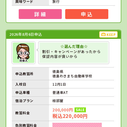
興味ワード
旅行
詳 細
申 込
2026年8月6日申込
KEEP
☆選んだ理由☆
割引・キャンペーンがあったから
保証内容が良いから
徳島県
申込教習所
徳島わきまち自動車学校
入校日
12月1日
申込車種
普通車AT
宿泊プラン
相部屋
200,000円
教習料金
税込220,000円
色別教習料金