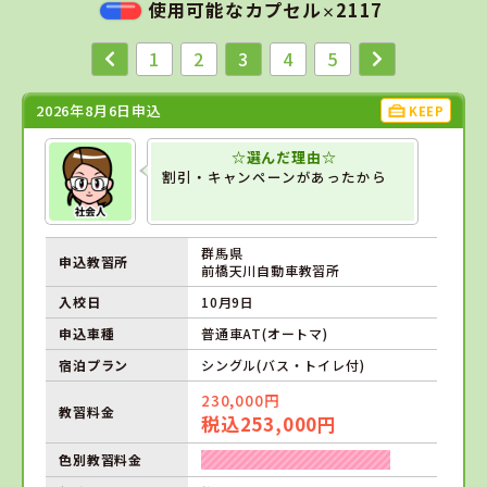
使用可能なカプセル
2117
×
1
2
3
4
5
2026年8月6日申込
KEEP
☆選んだ理由☆
割引・キャンペーンがあったから
群馬県
申込教習所
前橋天川自動車教習所
入校日
10月9日
申込車種
普通車AT(オートマ)
宿泊プラン
シングル(バス・トイレ付)
230,000円
教習料金
税込253,000円
色別教習料金