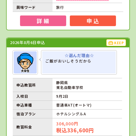
興味ワード
旅行
詳 細
申 込
2026年8月6日申込
KEEP
☆選んだ理由☆
ご飯がおいしそうだから
静岡県
申込教習所
東名自動車学校
入校日
9月2日
申込車種
普通車AT(オートマ)
宿泊プラン
ホテルシングルA
306,000円
教習料金
税込336,600円