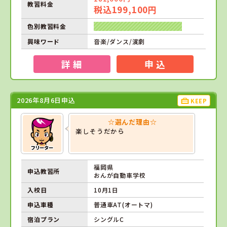
教習料金
税込199,100円
色別教習料金
興味ワード
音楽/ダンス/演劇
詳 細
申 込
2026年8月6日申込
KEEP
☆選んだ理由☆
楽しそうだから
福岡県
申込教習所
おんが自動車学校
入校日
10月1日
申込車種
普通車AT(オートマ)
宿泊プラン
シングルC