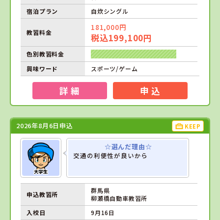
宿泊プラン
自炊シングル
181,000円
教習料金
税込199,100円
色別教習料金
興味ワード
スポーツ/ゲーム
詳 細
申 込
2026年8月6日申込
KEEP
☆選んだ理由☆
交通の利便性が良いから
群馬県
申込教習所
柳瀬橋自動車教習所
入校日
9月16日