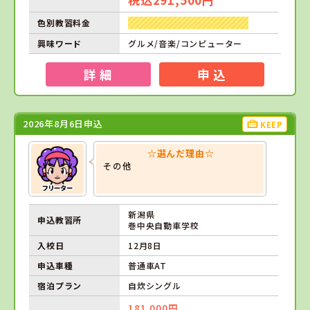
色別教習料金
興味ワード
グルメ/音楽/コンピューター
詳 細
申 込
2026年8月6日申込
KEEP
☆選んだ理由☆
その他
新潟県
申込教習所
巻中央自動車学校
入校日
12月8日
申込車種
普通車AT
宿泊プラン
自炊シングル
181,000円