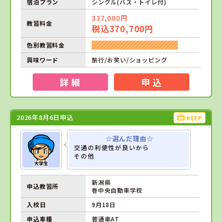
宿泊プラン
シングル(バス・トイレ付)
337,000円
教習料金
税込370,700円
色別教習料金
興味ワード
旅行/お笑い/ショッピング
詳 細
申 込
2026年8月6日申込
KEEP
☆選んだ理由☆
交通の利便性が良いから
その他
新潟県
申込教習所
巻中央自動車学校
入校日
9月18日
申込車種
普通車AT