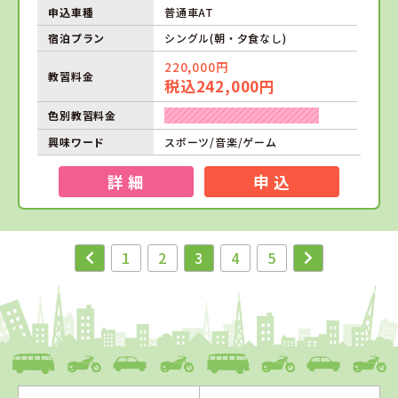
申込車種
普通車AT
宿泊プラン
シングル(朝・夕食なし)
220,000円
教習料金
税込242,000円
色別教習料金
興味ワード
スポーツ/音楽/ゲーム
詳 細
申 込
1
2
3
4
5