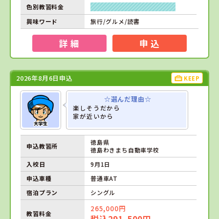
色別教習料金
興味ワード
旅行/グルメ/読書
詳 細
申 込
2026年8月6日申込
KEEP
☆選んだ理由☆
楽しそうだから
家が近いから
徳島県
申込教習所
徳島わきまち自動車学校
入校日
9月1日
申込車種
普通車AT
宿泊プラン
シングル
265,000円
教習料金
税込291,500円