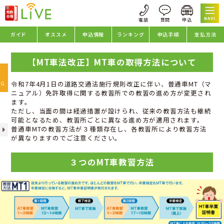
NAVI
ガイド
オススメ
申込情報
ランキング
申込手順
支払方法
【MT車法改正】MT車の取得方法について
oggle
avigation
令和7年4月1日の道路交通法施行規則改正に伴い、普通車MT（マ
NG
ニュアル）免許取得に関する教習所での教習の進め方が変更され
ます。
ただし、当面の間は経過措置が設けられ、従来の教習方法も継続
可能となるため、教習所ごとに異なる進め方が適用されます。
普通車MTの教習方法が３種類存在し、各教習所により教習方法
が異なりますのでご注意ください。
３つのMT車教習方法