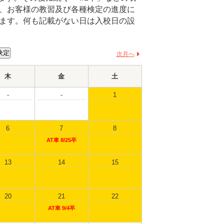
、お客様の教習及び各種検定の進度に
ます。何も記載がない日は入校日の設
次月へ
木
金
土
-
-
1
6
7
8
AT車 8/25卒
13
14
15
20
21
22
AT車 9/4卒