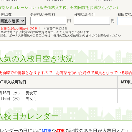
分割シミュレーション
（販売価格入力後、分割回数をお選びください）
分割回数
分割払い手数料
分割払金合計
初回支払
円
円
※お支払は6か月後からでＯＫ！
※実質年率13.2％
※金融情勢により実質金利の変更をさせていただく場合がございます。
※頭金、ボーナス併用払をご希望の方は、毎月の支払い額が変わりますのでお問合せください
人気の入校日空き状況
更新時での情報となりますので、お電話を頂いた時点で満員となっている場
AT車入校可能日
MT車
月16日（水）
男女可
月16日（水）
男女可
入校日カレンダー
レンダーの日にちに
や
の記載のある日が入校日となりま
MT車
AT車