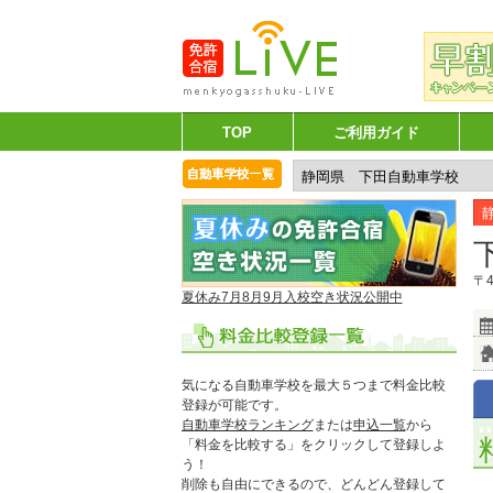
TOP
ご利用ガイド
〒4
夏休み7月8月9月入校空き状況公開中
気になる自動車学校を最大５つまで料金比較
登録が可能です。
自動車学校ランキング
または
申込一覧
から
「料金を比較する」をクリックして登録しよ
う！
削除も自由にできるので、どんどん登録して