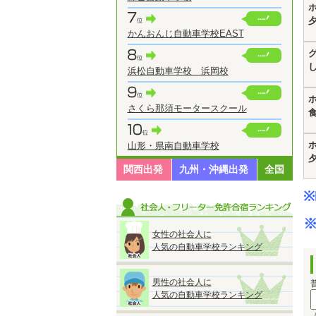
かんおんじ自動車学校EAST
浜松自動車学校 浜岡校
さくら那須モータースクール
山形・県南自動車学校
関西出発
九州・沖縄出発
全国
※
※
女性の社会人に
人気の自動車学校ランキング
男性の社会人に
人気の自動車学校ランキング
（