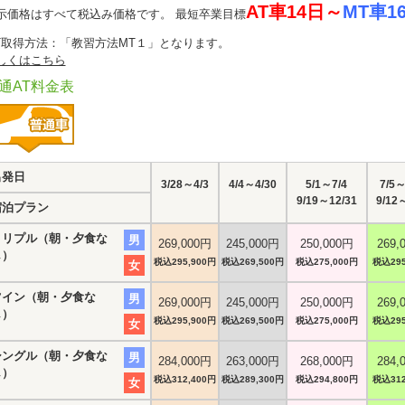
AT車14日～
MT車1
示価格はすべて税込み価格です。 最短卒業目標
T取得方法：「教習方法MT１」となります。
しくはこちら
通AT料金表
出発日
3/28～4/3
4/4～4/30
5/1～7/4
7/5～
9/19～12/31
9/12
宿泊プラン
トリプル（朝・夕食な
男
269,000円
245,000円
250,000円
269,
し）
税込295,900円
税込269,500円
税込275,000円
税込295
女
ツイン（朝・夕食な
男
269,000円
245,000円
250,000円
269,
し）
税込295,900円
税込269,500円
税込275,000円
税込295
女
シングル（朝・夕食な
男
284,000円
263,000円
268,000円
284,
し）
税込312,400円
税込289,300円
税込294,800円
税込312
女