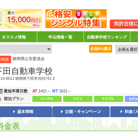
オススメ情報
申込情報一覧
自動車学校ランキング
静岡県公安委員会
静岡県
下田自動車学校
15-0011 静岡県下田市河内741-2
最短卒業日数
AT
:14日～
MT
:16日～
宿泊プラン
料金表