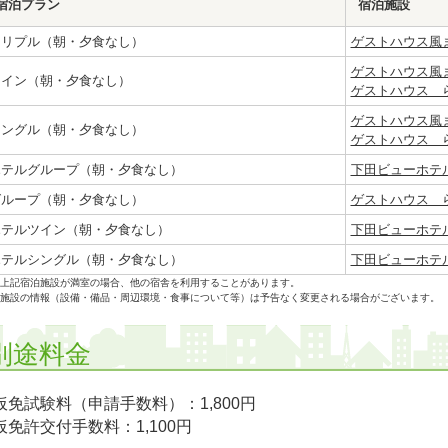
宿泊プラン
宿泊施設
トリプル（朝・夕食なし）
ゲストハウス風ま
ゲストハウス風ま
ツイン（朝・夕食なし）
ゲストハウス ら
ゲストハウス風ま
シングル（朝・夕食なし）
ゲストハウス ら
ホテルグループ（朝・夕食なし）
下田ビューホテ
グループ（朝・夕食なし）
ゲストハウス ら
ホテルツイン（朝・夕食なし）
下田ビューホテ
ホテルシングル（朝・夕食なし）
下田ビューホテ
上記宿泊施設が満室の場合、他の宿舎を利用することがあります。
施設の情報（設備・備品・周辺環境・食事について等）は予告なく変更される場合がございます。
別途料金
仮免試験料（申請手数料）：1,800円
仮免許交付手数料：1,100円