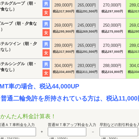
ホテルグループ（朝・
男
289,000円
265,000円
270,000円
289,
夕食なし）
税込317,900円
税込291,500円
税込297,000円
税込317
女
グループ（朝・夕食な
男
269,000円
245,000円
250,000円
269,
し）
税込295,900円
税込269,500円
税込275,000円
税込295
女
ホテルツイン（朝・夕
男
289,000円
265,000円
270,000円
289,
食なし）
税込317,900円
税込291,500円
税込297,000円
税込317
女
ホテルシングル（朝・
男
304,000円
283,000円
288,000円
304,
夕食なし）
税込334,400円
税込311,300円
税込316,800円
税込334
女
MT車の場合、税込44,000UP
普通二輪免許を所持されている方は、税込11,00
かんたん料金計算表！
普通ＡＴ車料金を入力
普通ＭＴ車アップ料金を入力
早割などの割引料金を
+
－
例：234150）
（例：10500）
（例：5000）