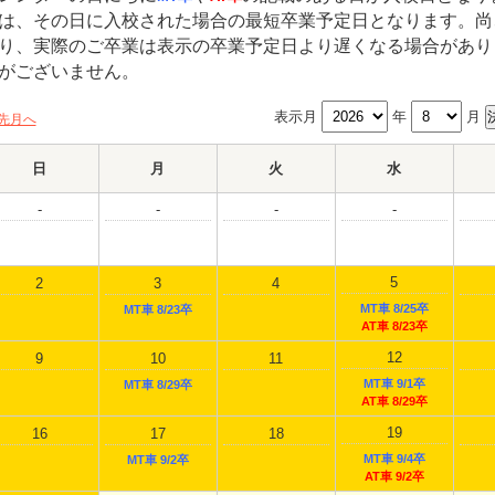
は、その日に入校された場合の最短卒業予定日となります。尚
り、実際のご卒業は表示の卒業予定日より遅くなる場合があり
がございません。
表示月
年
月
先月へ
日
月
火
水
-
-
-
-
5
2
3
4
MT車 8/25卒
MT車 8/23卒
AT車 8/23卒
12
9
10
11
MT車 9/1卒
MT車 8/29卒
AT車 8/29卒
19
16
17
18
MT車 9/4卒
MT車 9/2卒
AT車 9/2卒