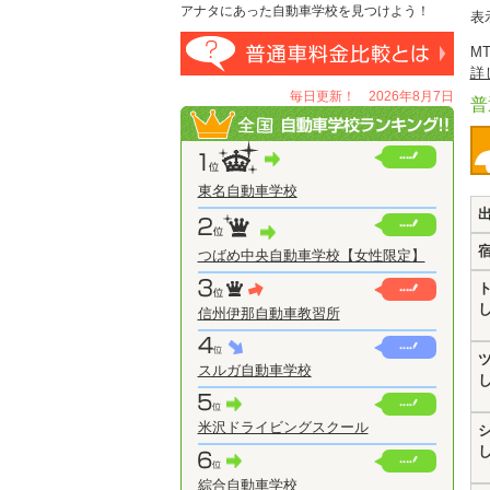
アナタにあった自動車学校を見つけよう！
表
M
詳
毎日更新！ 2026年8月7日
普
東名自動車学校
つばめ中央自動車学校【女性限定】
信州伊那自動車教習所
スルガ自動車学校
米沢ドライビングスクール
綜合自動車学校