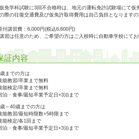
仮免学科試験に3回不合格時は、地元の運転免許試験場にて仮
の際の往復交通費及び仮免許取得費用は自己負担となりますの
原付講習費：6,000円(税込6,600円)
講習は任意のため、ご希望の方はご入校時に自動車学校にてお
保証内容
9歳までの方は
技能教習/卒業まで無料
技能検定/卒業まで無料
宿泊・食事/最短卒業予定日+3泊まで
0歳～40歳までの方は
技能教習/最短時限数+5時限まで
技能検定/各1回まで
宿泊・食事/最短卒業予定日+3泊まで