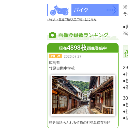
※
そ
バイク（普通二輪/大型二輪）はこちら
●
※
4898枚
現在
画像登録中
2026.07.27
広島県
2
竹原自動車学校
●
●
●
3
●
●
●
歴史情緒あふれる竹原の町並み保存地区