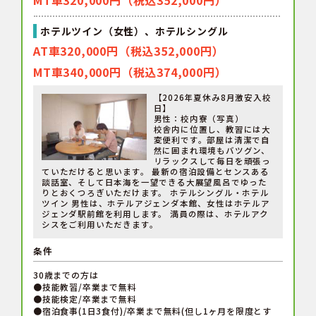
MT車320,000円（税込352,000円）
ホテルツイン（女性）、ホテルシングル
AT車320,000円（税込352,000円）
MT車340,000円（税込374,000円）
【2026年夏休み8月激安入校
日】
男性：校内寮（写真）
校舎内に位置し、教習には大
変便利です。部屋は清潔で自
然に囲まれ環境もバツグン、
リラックスして毎日を頑張っ
ていただけると思います。 最新の宿泊設備とセンスある
談話室、そして日本海を一望できる大展望風呂でゆった
りとおくつろぎいただけます。 ホテルシングル・ホテル
ツイン 男性は、ホテルアジェンダ本館、女性はホテルア
ジェンダ駅前館を利用します。 満員の際は、ホテルアク
シスをご利用いただきます。
条件
30歳までの方は
●技能教習/卒業まで無料
●技能検定/卒業まで無料
●宿泊食事(1日3食付)/卒業まで無料(但し1ヶ月を限度とす