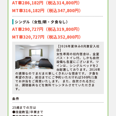
AT車286,182円（税込314,800円）
MT車316,182円（税込347,800円）
シングル（女性/朝・夕食なし）
AT車290,727円（税込319,800円）
MT車320,727円（税込352,800円）
【2026年夏休み8月激安入校
日】
女性専用の校内宿舎は、全室
バス・トイレ付。しかも自炊
設備も各室にございます。ツ
インは、シングルベッドを2
台配置しております。2016年
の建築なのでまだまだ新しくきれいな宿舎です。 夕食を
希望の方は、前日までにご予約いただければ500円/1食
でお弁当をご用意いたします。 また、自炊される方に
は、調理器具などを無料でレンタルさせていただきま
す。
条件
25歳までの方は
●技能教習/卒業まで