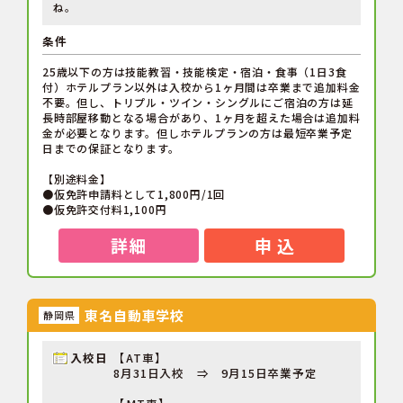
ね。
条件
25歳以下の方は技能教習・技能検定・宿泊・食事（1日3食
付）ホテルプラン以外は入校から1ヶ月間は卒業まで追加料金
不要。但し、トリプル・ツイン・シングルにご宿泊の方は延
長時部屋移動となる場合があり、1ヶ月を超えた場合は追加料
金が必要となります。但しホテルプランの方は最短卒業予定
日までの保証となります。
【別途料金】
●仮免許申請料として1,800円/1回
●仮免許交付料1,100円
詳細
申 込
東名自動車学校
静岡県
入校日
【AT車】
8月31日入校 ⇒ 9月15日卒業予定