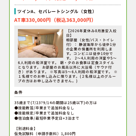
ツインA、セパレートシングル（女性）
AT車330,000円（税込363,000円）
【2026年夏休み8月激安入校
日】
相部屋（女性/バス・トイレ
付）： 静波海岸から徒歩1分
の企業の保養所を利用しま
す。コンビニは徒歩10分で
す。 2～4人利用の洋室や5～
6人利用の和洋室です。 朝・夕のお食事は定食スタイル
となります。 お部屋のお風呂以外に大浴場（サウナ付
き）があります。 ※写真は5～6人利用の和洋室です。 ※
１名様でのお申し込みに限ります。(２名様以上のグルー
プの方はお申し込みできません。)
条件
35歳まで(7/23?9/14の期間は25歳以下)の方は
●技能教習/卒業まで追加料金なし
●技能検定/卒業まで追加料金なし
●宿泊食事/最短卒業予定日+3泊まで
【別途料金】
仮免試験料（申請手数料）1,800円