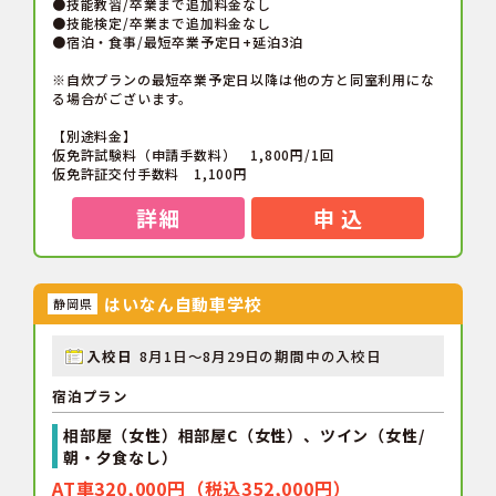
●技能教習/卒業まで追加料金なし
●技能検定/卒業まで追加料金なし
●宿泊・食事/最短卒業予定日+延泊3泊
※自炊プランの最短卒業予定日以降は他の方と同室利用にな
る場合がございます。
【別途料金】
仮免許試験料（申請手数料） 1,800円/1回
仮免許証交付手数料 1,100円
詳細
申 込
はいなん自動車学校
静岡県
入校日
8月1日～8月29日の期間中の入校日
宿泊プラン
相部屋（女性）相部屋C（女性）、ツイン（女性/
朝・夕食なし）
AT車320,000円（税込352,000円）