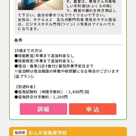
す。食堂は、寮母さんの美味
しい手料理(おふくろの味)
で、教習の疲れを吹き飛ばし
て下さい。自分の家のつもりでくつろいで下さい。
女性は、ホテルＡＺ 北九州新門司港 男性のホテル宿泊
は、ビジネスホテル門司(ツイン) ※写真はアイルハウス
になります。
条件
25歳までの方は
●技能教習/卒業まで追加料金なし
●技能検定/卒業まで追加料金なし
●宿泊・食事(1日3食付)/最短卒業予定日まで
※延泊時は宿泊施設の移動や相部屋になる場合がございます
(全プラン)。
【別途料金】
●仮免試験料（申請手数料）：1,800円/回
●仮免許交付手数料：1,100円
詳細
申 込
おんが自動車学校
福岡県