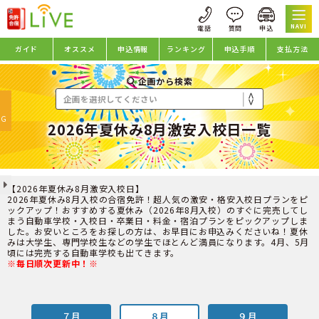
NAVI
ガイド
オススメ
申込情報
ランキング
申込手順
支払方法
企画から検索
oggle
avigation
NG
2026年夏休み8月激安入校日一覧
【2026年夏休み8月激安入校日】
2026年夏休み8月入校の合宿免許！超人気の激安・格安入校日プランをピ
ックアップ！おすすめする夏休み（2026年8月入校）のすぐに完売してし
まう自動車学校・入校日・卒業日・料金・宿泊プランをピックアップしま
した。お安いところをお探しの方は、お早目にお申込みくださいね！夏休
みは大学生、専門学校生などの学生でほとんど満員になります。4月、5月
頃には完売する自動車学校も出てきます。
※毎日順次更新中！※
７月
８月
９月