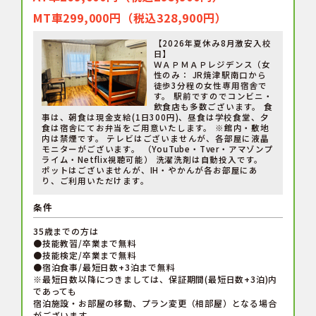
MT車299,000円（税込328,900円）
【2026年夏休み8月激安入校
日】
ＷＡＰＭＡＰレジデンス（女
性のみ： JR焼津駅南口から
徒歩3分程の女性専用宿舎で
す。 駅前ですのでコンビニ・
飲食店も多数ございます。 食
事は、朝食は現金支給(1日300円)、昼食は学校食堂、夕
食は宿舎にてお弁当をご用意いたします。 ※館内・敷地
内は禁煙です。 テレビはございませんが、各部屋に液晶
モニターがございます。 （YouTube・Tver・アマゾンプ
ライム・Netflix視聴可能） 洗濯洗剤は自動投入です。
ポットはございませんが、IH・やかんが各お部屋にあ
り、ご利用いただけます。
条件
35歳までの方は
●技能教習/卒業まで無料
●技能検定/卒業まで無料
●宿泊食事/最短日数+3泊まで無料
※最短日数以降につきましては、保証期間(最短日数+3泊)内
であっても
宿泊施設・お部屋の移動、プラン変更（相部屋）となる場合
がございます。