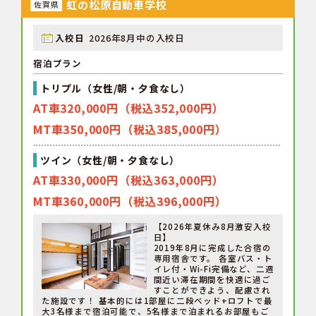
虹の松原自動車学校
佐賀県
入校日
2026年8月中の入校日
宿泊プラン
トリプル（女性/朝・夕食なし）
AT車320,000円（税込352,000円）
MT車350,000円（税込385,000円）
ツイン（女性/朝・夕食なし）
AT車330,000円（税込363,000円）
MT車360,000円（税込396,000円）
【2026年夏休み8月激安入校
日】
2019年8月に完成した合宿の
専用宿舎です。 各室バス・ト
イレ付・Wi-Fi完備など、二週
間近い滞在期間を快適に過ご
すことができよう、配慮され
た施設です！ 基本的には1部屋に二段ベッド+ロフトで最
大3名様まで宿泊可能で、5名様まで泊まれるお部屋もご