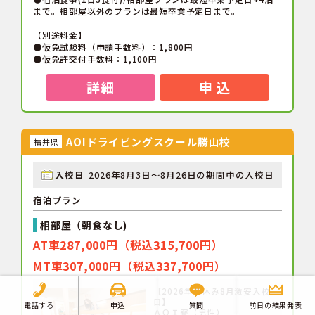
まで。相部屋以外のプランは最短卒業予定日まで。
【別途料金】
●仮免試験料（申請手数料）：1,800円
●仮免許交付手数料：1,100円
詳細
申 込
AOIドライビングスクール勝山校
福井県
入校日
2026年8月3日～8月26日の期間中の入校日
宿泊プラン
相部屋（朝食なし)
AT車287,000円（税込315,700円）
MT車307,000円（税込337,700円）
【2026年夏休み8月激安入校
日】
電話する
申込
質問
前日の結果発表
ＡＯＩ寮（男性）