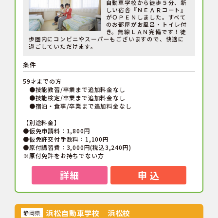
自動車学校から徒歩５分、新
しい宿舎『ＮＥＡＲコート』
がＯＰＥＮしました。すべて
のお部屋がお風呂・トイレ付
き。無線ＬＡＮ完備です！徒
歩圏内にコンビニやスーパーもございますので、快適に
過ごしていただけます。
条件
59才までの方
●技能教習/卒業まで追加料金なし
●技能検定/卒業まで追加料金なし
●宿泊・食事/卒業まで追加料金なし
【別途料金】
●仮免申請料：1,800円
●仮免許交付手数料：1,100円
●原付講習費：3,000円(税込3,240円)
※原付免許をお持ちでない方
詳細
申 込
浜松自動車学校 浜松校
静岡県