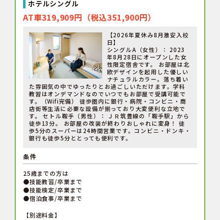
ホテルシングル
AT車319,909円（税込351,900円）
【2026年夏休み8月激安入校
日】
シングルA（女性）： 2023
年8月28日にオープンした女
性限定宿舎です。 お部屋は北
欧デザインを起用した優しい
ナチュラルカラー。落ち着い
た雰囲気の中でゆったりとお過ごしいただけます。学科
教習はオンデマンドなのでいつでもお部屋で受講可能で
す。（Wifi完備） 徒歩圏内に銀行・病院・コンビニ・商
店街等生活に必要な設備が揃っており大変便利な立地で
す。 セトル鞍手（男性）： ＪＲ筑豊線の「鞍手駅」から
徒歩13分。 お部屋の改装が終わりおしゃれに変身！ 徒
歩5分のスーパーは24時間営業です。コンビニ・ドンキ・
銀行も徒歩5分ととっても便利です。
条件
25歳までの方は
●技能教習/卒業まで
●技能検定/卒業まで
●宿泊食事/卒業まで
【別途料金】