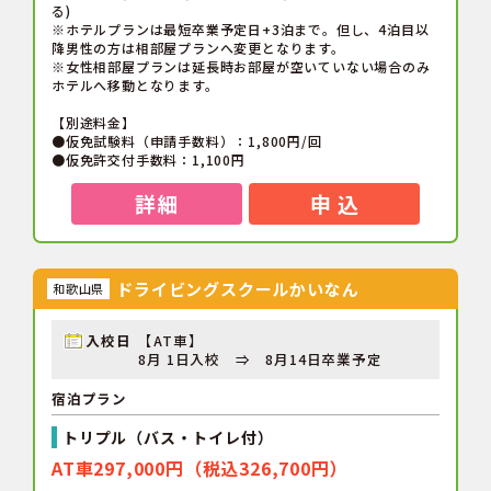
る)
※ホテルプランは最短卒業予定日+3泊まで。但し、4泊目以
降男性の方は相部屋プランへ変更となります。
※女性相部屋プランは延長時お部屋が空いていない場合のみ
ホテルへ移動となります。
【別途料金】
●仮免試験料（申請手数料）：1,800円/回
●仮免許交付手数料：1,100円
詳細
申 込
ドライビングスクールかいなん
和歌山県
入校日
【AT車】
8月 1日入校 ⇒ 8月14日卒業予定
宿泊プラン
トリプル（バス・トイレ付）
AT車297,000円（税込326,700円）