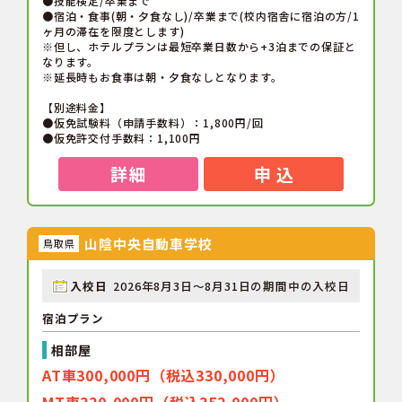
●技能検定/卒業まで
●宿泊・食事(朝・夕食なし)/卒業まで(校内宿舎に宿泊の方/1
ヶ月の滞在を限度とします)
※但し、ホテルプランは最短卒業日数から+3泊までの保証と
なります。
※延長時もお食事は朝・夕食なしとなります。
【別途料金】
●仮免試験料（申請手数料）：1,800円/回
●仮免許交付手数料：1,100円
詳細
申 込
山陰中央自動車学校
鳥取県
入校日
2026年8月3日～8月31日の期間中の入校日
宿泊プラン
相部屋
AT車300,000円（税込330,000円）