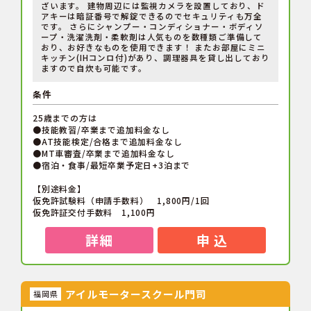
ざいます。 建物周辺には監視カメラを設置しており、ド
アキーは暗証番号で解錠できるのでセキュリティも万全
です。 さらにシャンプー・コンディショナー・ボディソ
ープ・洗濯洗剤・柔軟剤は人気ものを数種類ご準備して
おり、お好きなものを使用できます！ またお部屋にミニ
キッチン(IHコンロ付)があり、調理器具を貸し出しており
ますので自炊も可能です。
条件
25歳までの方は
●技能教習/卒業まで追加料金なし
●AT技能検定/合格まで追加料金なし
●MT車審査/卒業まで追加料金なし
●宿泊・食事/最短卒業予定日+3泊まで
【別途料金】
仮免許試験料（申請手数料） 1,800円/1回
仮免許証交付手数料 1,100円
詳細
申 込
アイルモータースクール門司
福岡県