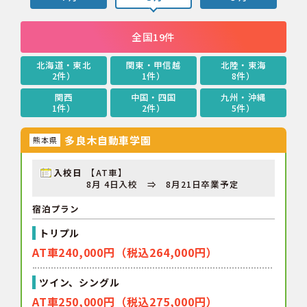
全国19件
北海道・東北
関東・甲信越
北陸・東海
2件）
1件）
8件）
関西
中国・四国
九州・沖縄
1件）
2件）
5件）
多良木自動車学園
熊本県
入校日
【AT車】
8月 4日入校 ⇒ 8月21日卒業予定
宿泊プラン
トリプル
AT車240,000円（税込264,000円）
ツイン、シングル
AT車250,000円（税込275,000円）