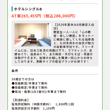
ホテルシングルB
AT車265,455円（税込286,000円）
【2026年夏休み8月激安入校
日】
教習生一人一人に「心の教
習・楽しい教習」をモットー
に親身に接してくれる指導員
と、九州多良木の自然が魅力
の自動車学校です。フリータ
イムには、日本三急流の球磨川下り、ラフティング、史
跡めぐり、温泉めぐり、また陶芸・手打ちそば・茶道の
体験ができます。皆様のお越しを職員一同心からお待ち
しております。旅館タイプの宿泊プランがお得です！
条件
30歳までの方は
●技能教習/卒業まで無料
●技能検定/卒業まで無料
●宿泊・食事(1日3食付)/卒業まで無料
【別途料金】
仮免許試験料（申請手数料） 1,800円/1回
仮免許証交付手数料 1,100円