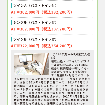
ツインＡ（バス・トイレ付）
AT車302,000円（税込332,200円）
シングル（バス・トイレ付）
AT車307,000円（税込337,700円）
ツインＢ（バス・トイレ付）
AT車322,000円（税込354,200円）
【2026年夏休み8月激安入校
日】
和歌山県・ドライビングスク
ールかいなんは、2011年に
校舎と校内宿舎が新しくなっ
たばかりでキレイで快適で
す！無線LAN対応でバス・ト
イレ付です！コンビニへも自転車3分（下り坂）と便利で
す。さらに2014年4月に新二輪コース、2014年7月には
新四輪コースも完成しました。テーマパーク「和歌山マ
リーナシティ」が近くにあり、隣には海水浴場もありま
す。また、黒潮温泉や黒潮市場もあり、疲れを癒した
り、新鮮な地元食材が味わえます。 2017年4月1日より
教習所敷地内及び宿泊施設内及びその周辺地域が完全禁
煙・禁酒となりました。嫌煙家の方にはうれしいです