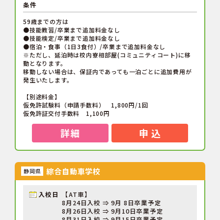
条件
59歳までの方は
●技能教習/卒業まで追加料金なし
●技能検定/卒業まで追加料金なし
●宿泊・食事（1日3食付）/卒業まで追加料金なし
※ただし、延泊時は校内寮相部屋(コミュニティコート)に移
動となります。
移動しない場合は、保証内であっても一泊ごとに追加費用が
発生いたします。
【別途料金】
仮免許試験料（申請手数料） 1,800円/1回
仮免許証交付手数料 1,100円
詳細
申 込
綜合自動車学校
静岡県
入校日
【AT車】
8月24日入校 ⇒ 9月 8日卒業予定
8月26日入校 ⇒ 9月10日卒業予定
8月31日入校 ⇒ 9月15日卒業予定