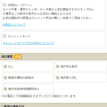
分割払い（ローン）
カード不要・通常の１ヶ月～６ヶ月後から支払開始ＯＫのスキップ払い
※通常はご入校月の翌月からお支払い開始となります。
お支払開始月の変更はクレジット申込の際にご自身でご登録ください。
分割払いについて
クレジットカード
クレジットカードでのお支払いについて
免許履歴
必須
なし
免許停止処分
無免許運転行政処分
免許取り消し
免許失効(有効期限切れ)
※お電話にて詳細確認をさせていただく場合がございます。
ご希望の連絡方法