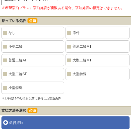
※希望宿泊プランに宿泊施設が複数ある場合、宿泊施設の指定はできません。
持っている免許
必須
なし
原付
小型二輪
普通二輪MT
普通二輪AT
大型二輪MT
大型二輪AT
大型特殊
小型特殊
※1:平成19年6月1日以前に取得した普通免許
支払方法を選択
必須
銀行振込