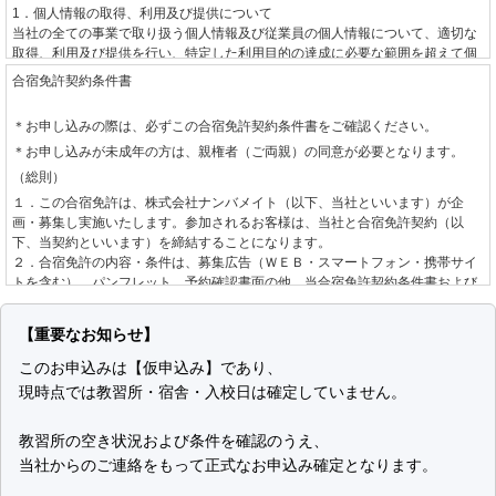
1．個人情報の取得、利用及び提供について
当社の全ての事業で取り扱う個人情報及び従業員の個人情報について、適切な
取得、利用及び提供を行い、特定した利用目的の達成に必要な範囲を超えて個
人情報を取り扱うことはありません。利用目的を超えて個人情報の取り扱いを
合宿免許契約条件書
行う場合には、あらかじめご本人の同意を得ます。
＊お申し込みの際は、必ずこの合宿免許契約条件書をご確認ください。
2．個人情報に関する法令や指針、規範について
＊お申し込みが未成年の方は、親権者（ご両親）の同意が必要となります。
個人情報に関する法令・国が定める指針その他の規範を守ります。
（総則）
3．個人情報の安全管理について
１．この合宿免許は、株式会社ナンバメイト（以下、当社といいます）が企
個人情報への不正アクセスや、個人情報の漏えい、紛失、破壊、改ざん等に対
画・募集し実施いたします。参加されるお客様は、当社と合宿免許契約（以
して、合理的な防止並びに是正措置を行います。
下、当契約といいます）を締結することになります。
２．合宿免許の内容・条件は、募集広告（ＷＥＢ・スマートフォン・携帯サイ
4．個人情報に関する苦情及び相談について
トを含む）、パンフレット、予約確認書面の他、当合宿免許契約条件書および
個人情報に関する苦情及び相談には、速やかに対処します。
標準旅行業約款募集企画旅行契約の部
によります。
（お申し込みとご契約の成立）
5．個人情報保護の取り組み（個人情報保護マネジメントシステム）について
【重要なお知らせ】
個人情報の保護を適切に行うため、継続的にその取り組みを見直し、改善しま
１．当社は、お客様より自動車教習所、入校日、運転免許種別を指定して手配
このお申込みは【仮申込み】であり、
す。
の希望を承り、道路交通法、自動車教習所個別規約、空席状況を確認し、当社
現時点では教習所・宿舎・入校日は確定していません。
制定日 2001年6月1日
が手配を承諾する旨をお客様へ回答した後、お客様からお申し込みをいただき
改定日 2008年10月15日
ます。なお、お申し込みの方が未成年の場合は、親権者の同意を確認させてい
株式会社ナンバメイト
ただきます。
教習所の空き状況および条件を確認のうえ、
代表取締役 時野 学
２．お申し込み後、当社が指定する期日までにお客様が申込金または教習料金
当社からのご連絡をもって正式なお申込み確定となります。
全額をお支払いいただいた場合に当契約の成立として取り扱います。「お客様
個人情報の取り扱いについて
が申込金または教習料金全額をお支払いいただいた場合」とは以下のいずれか