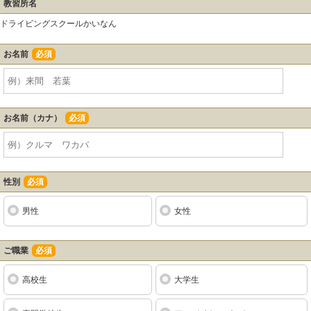
教習所名
ドライビングスクールかいなん
お名前
必須
お名前（カナ）
必須
性別
必須
男性
女性
ご職業
必須
高校生
大学生