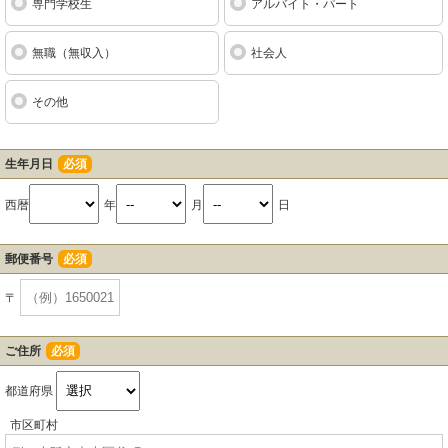
専門学校生
アルバイト・パート
無職（無収入）
社会人
その他
生年月日
必須
西暦
年
月
日
郵便番号
必須
〒
ご住所
必須
都道府県
市区町村