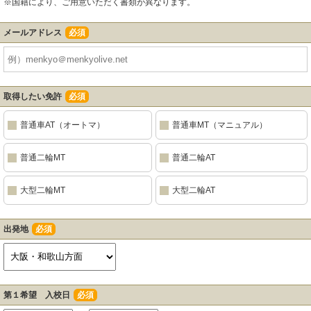
※国籍により、ご用意いただく書類が異なります。
メールアドレス
必須
取得したい免許
必須
普通車AT（オートマ）
普通車MT（マニュアル）
普通二輪MT
普通二輪AT
大型二輪MT
大型二輪AT
出発地
必須
第１希望 入校日
必須