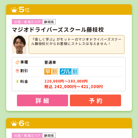
5
位
静岡県
マジオドライバーズスクール藤枝校
『楽しく学ぶ』がモットーのマジオドライバーズスクー
ル藤枝校だからお客様にストレスは与えません！
車種
普通車
割引
料金
220,000円～383,000円
税込 242,000円～421,300円
詳 細
予 約
6
位
静岡県