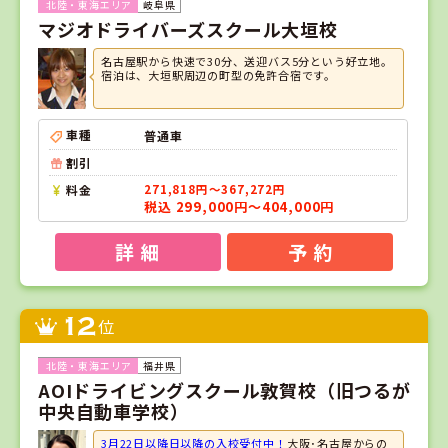
岐阜県
マジオドライバーズスクール大垣校
名古屋駅から快速で30分、送迎バス5分という好立地。
宿泊は、大垣駅周辺の町型の免許合宿です。
車種
普通車
割引
料金
271,818円～367,272円
税込 299,000円～404,000円
詳 細
予 約
12
位
福井県
AOIドライビングスクール敦賀校（旧つるが
中央自動車学校）
3月22日以降日以降の入校受付中！
大阪･名古屋からの