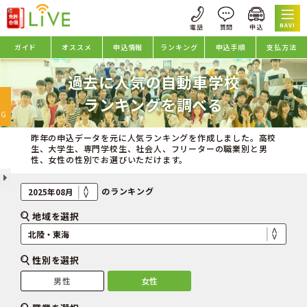
NAVI
ガイド
オススメ
申込情報
ランキング
申込手順
支払方法
過去に人気の自動車学校
oggle
ランキングを調べる
avigation
NG
昨年の申込データを元に人気ランキングを作成しました。高校
生、大学生、専門学校生、社会人、フリーターの職業別と男
性、女性の性別でお選びいただけます。
のランキング
地域を選択
性別を選択
男性
女性