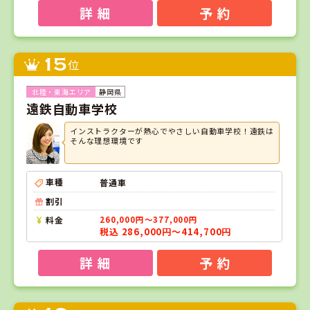
詳 細
予 約
15
位
静岡県
遠鉄自動車学校
インストラクターが熱心でやさしい自動車学校！遠鉄は
そんな理想環境です
車種
普通車
割引
料金
260,000円～377,000円
税込 286,000円～414,700円
詳 細
予 約