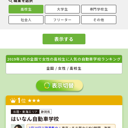
職業を選択
高校生
大学生
専門学校生
社会人
フリーター
その他
表示する
2019年2月の全国で女性の高校生に人気の自動車学校ランキング
全国 / 女性 / 高校生
1
位
静岡県
はいなん自動車学校
3月28日以降募集中！
東京・名古屋から約2時間、海岸