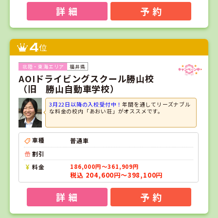
詳 細
予 約
4
位
福井県
AOIドライビングスクール勝山校
（旧 勝山自動車学校）
3月22日以降の入校受付中！
年間を通してリーズナブル
な料金の校内「あおい荘」がオススメです。
車種
普通車
割引
料金
186,000円～361,909円
税込 204,600円～398,100円
詳 細
予 約