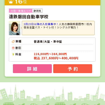
16
位
静岡県
遠鉄磐田自動車学校
3月23日以降の入校募集中！
人気の静岡県磐田市！校内
宿舎全室バス・トイレ付！シングルが魅力！
車種
普通車/大型・準中型
割引
料金
216,000円～364,000円
税込 237,600円～400,400円
詳 細
予 約
1
1
2
3
位
位
位
位
静岡県
はいなん自動車学校