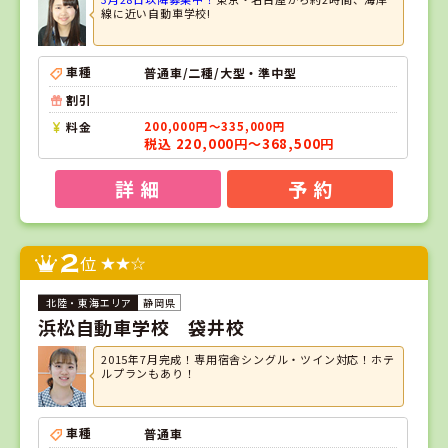
線に近い自動車学校!
車種
普通車/二種/大型・準中型
割引
料金
200,000円～335,000円
税込 220,000円～368,500円
詳 細
予 約
2
位
静岡県
浜松自動車学校 袋井校
2015年7月完成！専用宿舎シングル・ツイン対応！ホテ
ルプランもあり！
車種
普通車