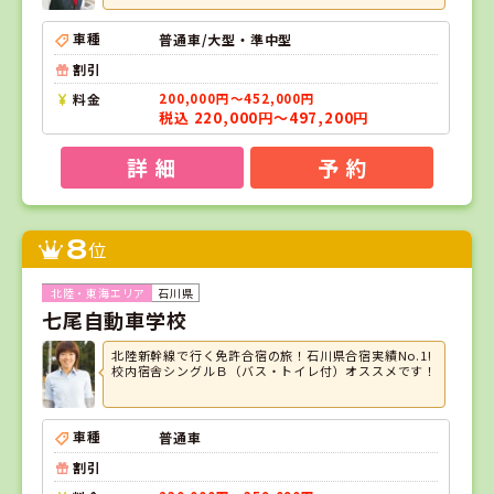
車種
普通車/大型・準中型
割引
料金
200,000円～452,000円
税込 220,000円～497,200円
詳 細
予 約
8
位
石川県
七尾自動車学校
北陸新幹線で行く免許合宿の旅！石川県合宿実績No.1!
校内宿舎シングルＢ（バス・トイレ付）オススメです！
車種
普通車
割引