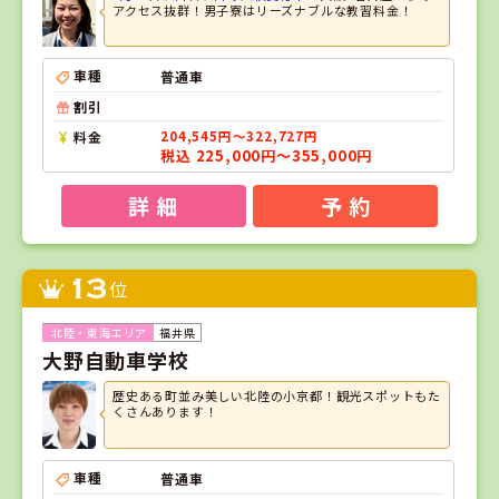
アクセス抜群！男子寮はリーズナブルな教習料金！
車種
普通車
割引
料金
204,545円～322,727円
税込 225,000円～355,000円
詳 細
予 約
13
位
福井県
大野自動車学校
歴史ある町並み美しい北陸の小京都！観光スポットもた
くさんあります！
車種
普通車