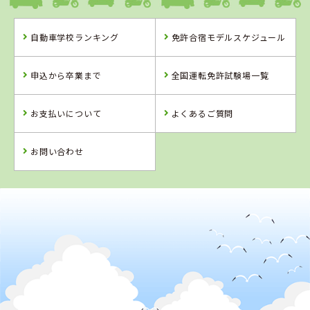
静岡県
自動車学校ランキング
免許合宿モデルスケジュール
マジオドライバ
ーズスクール熱
静岡県
静岡県
海校
はいなん自動車
浜松自動車学
申込から卒業まで
全国運転免許試験場一覧
学校
校 袋井校
詳 細
詳 細
詳 細
お支払いについて
よくあるご質問
予 約
予 約
予 約
詳 細
予 約
お問い合わせ
4
5
6
位
位
位
2
位
静岡県
浜松自動車学校 袋井校
静岡県
浜松自動車学
校 浜岡校
福井県
静岡県
AOIドライビング
マジオドライバ
スクール勝山
ーズスクール藤