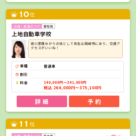
10
位
愛知県
上地自動車学校
徳川家康ゆかりの地として有名な岡崎市にあり、交通ア
クセスがいいね！
車種
普通車
割引
料金
240,000円～341,000円
税込 264,000円～375,100円
詳 細
予 約
11
位
福井県