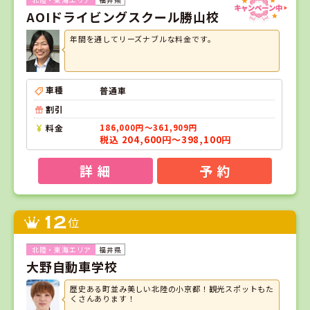
AOIドライビングスクール勝山校
年間を通してリーズナブルな料金です。
車種
普通車
割引
料金
186,000円～361,909円
税込 204,600円～398,100円
詳 細
予 約
12
位
福井県
大野自動車学校
歴史ある町並み美しい北陸の小京都！観光スポットもた
くさんあります！