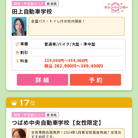
新潟県
田上自動車学校
全室バス・トイレ付の校内宿舎！
車種
普通車/バイク/大型・準中型
割引
料金
239,000円～354,000円
税込 262,900円～389,400円
詳 細
予 約
17
位
新潟県
つばめ中央自動車学校【女性限定】
女性専用合宿免許！2024年1月新女性宿舎完成！女性お
すすめ校です。