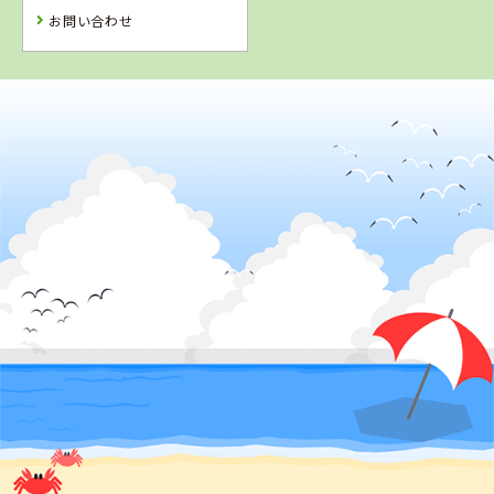
お問い合わせ
2
位
4
5
6
位
位
位
静岡県
マジオドライバーズスクール藤枝校
新潟県
群馬県
佐賀県
巻中央自動車学
前橋天川自動車
虹の松原自動車
校
教習所
学校
詳 細
詳 細
詳 細
予 約
予 約
予 約
詳 細
予 約
7
8
9
位
位
位
3
位
静岡県