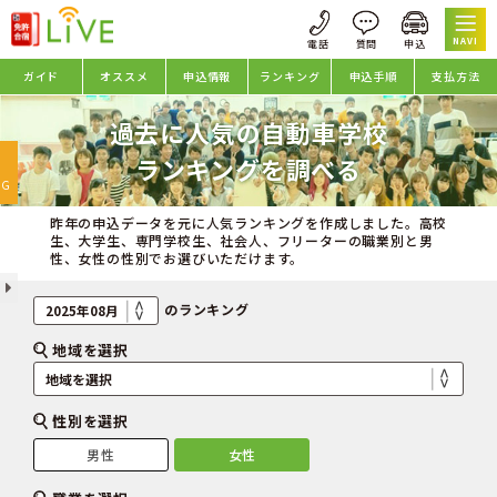
NAVI
ガイド
オススメ
申込情報
ランキング
申込手順
支払方法
過去に人気の自動車学校
oggle
ランキングを調べる
avigation
NG
昨年の申込データを元に人気ランキングを作成しました。高校
生、大学生、専門学校生、社会人、フリーターの職業別と男
性、女性の性別でお選びいただけます。
のランキング
地域を選択
性別を選択
男性
女性