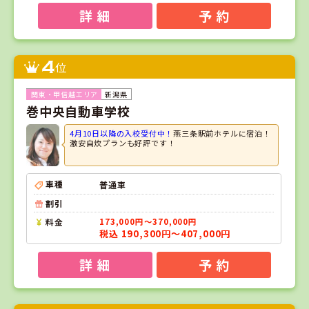
詳 細
予 約
4
位
新潟県
巻中央自動車学校
4月10日以降の入校受付中！
燕三条駅前ホテルに宿泊！
激安自炊プランも好評です！
車種
普通車
割引
料金
173,000円～370,000円
税込 190,300円～407,000円
詳 細
予 約