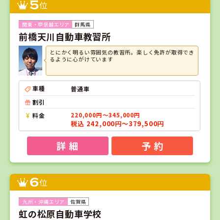
5
位
群馬県
前橋天川自動車教習所
とにかく明るい雰囲気の教習所。楽しく免許が取得でき
るように心がけています
車種
普通車
割引
料金
220,000円～345,000円
税込 242,000円～379,500円
詳 細
予 約
6
位
佐賀県
虹の松原自動車学校