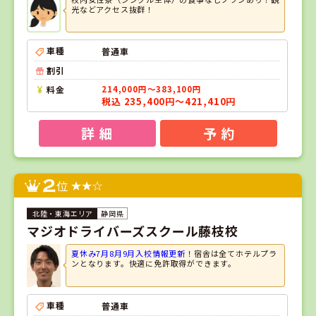
光などアクセス抜群！
車種
普通車
割引
料金
214,000円～383,100円
税込 235,400円～421,410円
詳 細
予 約
2
位
静岡県
マジオドライバーズスクール藤枝校
夏休み7月8月9月入校情報更新！
宿舎は全てホテルプラ
ンとなります。快適に免許取得ができます。
車種
普通車