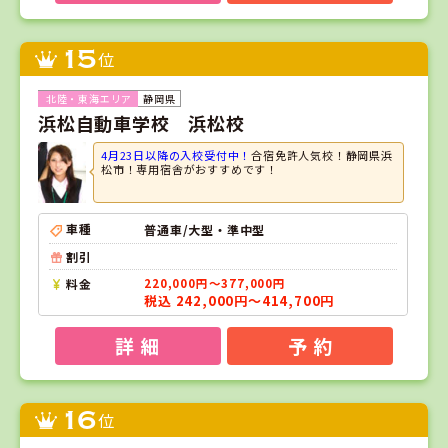
15
位
静岡県
浜松自動車学校 浜松校
4月23日以降の入校受付中！
合宿免許人気校！静岡県浜
松市！専用宿舎がおすすめです！
車種
普通車/大型・準中型
割引
料金
220,000円～377,000円
税込 242,000円～414,700円
詳 細
予 約
16
位