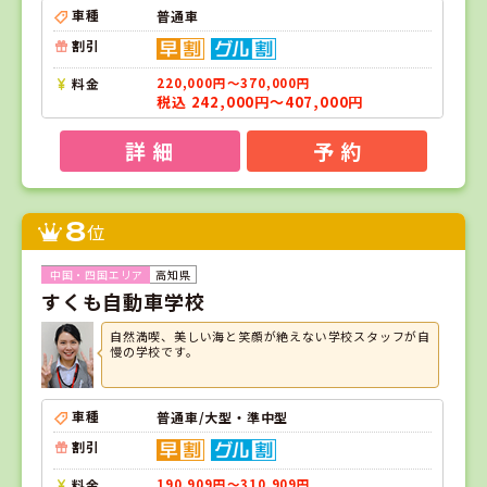
車種
普通車
割引
料金
220,000円～370,000円
税込 242,000円～407,000円
詳 細
予 約
8
位
高知県
すくも自動車学校
自然満喫、美しい海と笑顔が絶えない学校スタッフが自
慢の学校です。
車種
普通車/大型・準中型
割引
料金
190,909円～310,909円