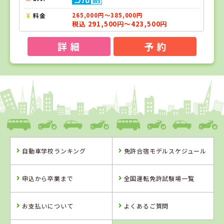
料金
265,000円～385,000円
税込 291,500円～423,500円
詳 細
予 約
1
1
2
3
位
位
位
位
島根県
浜乃木ドライビングスクール
自動車学校ランキング
免許合宿モデルスケジュール
島根県
静岡県
静岡県
浜乃木ドライビ
はいなん自動車
マジオドライバ
申込から卒業まで
全国運転免許試験場一覧
ングスクール
学校
ーズスクール藤
枝校
詳 細
詳 細
詳 細
お支払いについて
よくあるご質問
詳 細
予 約
予 約
予 約
予 約