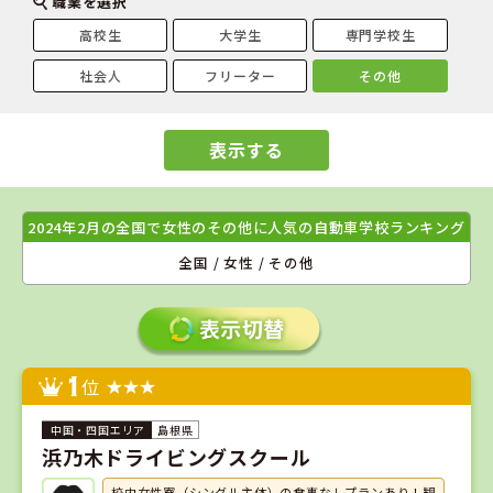
職業を選択
高校生
大学生
専門学校生
社会人
フリーター
その他
表示する
2024年2月の全国で女性のその他に人気の自動車学校ランキング
全国 / 女性 / その他
1
位
島根県
浜乃木ドライビングスクール
校内女性寮（シングル主体）の食事なしプランあり！観