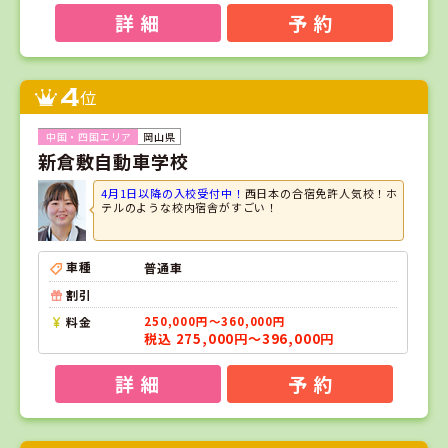
詳 細
予 約
4
位
岡山県
新倉敷自動車学校
4月1日以降の入校受付中！
西日本の合宿免許人気校！ホ
テルのような校内宿舎がすごい！
車種
普通車
割引
料金
250,000円～360,000円
税込 275,000円～396,000円
詳 細
予 約