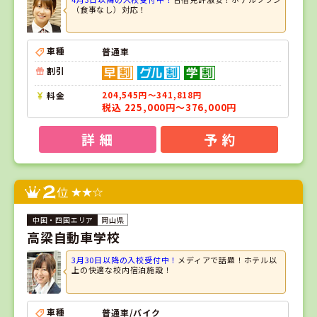
（食事なし）対応！
車種
普通車
割引
料金
204,545円～341,818円
税込 225,000円～376,000円
詳 細
予 約
2
位
岡山県
高梁自動車学校
3月30日以降の入校受付中！
メディアで話題！ホテル以
上の快適な校内宿泊施設！
車種
普通車/バイク