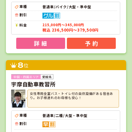
車種
普通車/バイク/大型・準中型
割引
料金
215,000円～345,000円
税込 236,500円～379,500円
詳 細
予 約
8
位
愛媛県
宇摩自動車教習所
女性専用全室バス・トイレ付の自炊設備がある宿舎あ
り。お子様連れのお母様も安心！
車種
普通車/二種/大型・準中型
割引