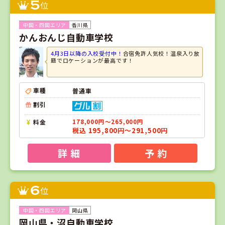
5
位
香川県
かんおんじ自動車学校
4月3日以降の入校受付中！
合宿免許人気校！温泉入り放
題でロケーションが最高です！
車種
普通車
割引
料金
178,000円～265,000円
税込 195,800円～291,500円
詳 細
予 約
6
位
岡山県
岡山県・沼自動車学校