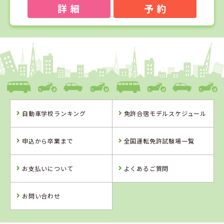
詳 細
予 約
1
1
2
3
位
位
位
位
愛媛県
八幡浜自動車教習所
自動車学校ランキング
免許合宿モデルスケジュール
愛媛県
岡山県
島根県
八幡浜自動車教
高梁自動車学校
浜乃木ドライビ
申込から卒業まで
全国運転免許試験場一覧
習所
ングスクール
詳 細
詳 細
詳 細
お支払いについて
よくあるご質問
予 約
予 約
予 約
詳 細
予 約
お問い合わせ
4
5
6
位
位
位
2
位