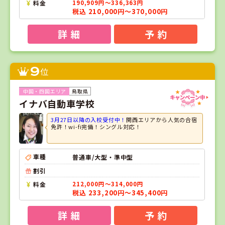
料金
190,909円～336,363円
税込 210,000円～370,000円
詳 細
予 約
9
位
鳥取県
イナバ自動車学校
3月27日以降の入校受付中！
関西エリアから人気の合宿
免許！wi-fi完備！シングル対応！
車種
普通車/大型・準中型
割引
料金
212,000円～314,000円
税込 233,200円～345,400円
詳 細
予 約