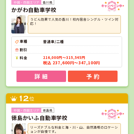
香川県
かがわ自動車学校
うどん効果で人気の香川！校内宿舎シングル・ツイン対
応！
車種
普通車/二種
割引
料金
216,000円～315,545円
税込 237,600円～347,100円
詳 細
予 約
12
位
徳島県
徳島かいふ自動車学校
リーズナブルな料金と海・川・山、自然満喫のロケーシ
ョンが自慢です。