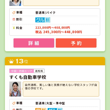
車種
普通車/バイク
割引
料金
223,000円～408,000円
税込 245,300円～448,800円
詳 細
予 約
13
位
高知県
すくも自動車学校
自然満喫、美しい海と笑顔が絶えない学校スタッフが自
慢の学校です。
車種
普通車/大型・準中型
割引