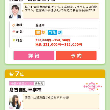
城下町津山市の教習所です。お勧めはレオパレスの自炊
プラン。教習所から徒歩4分で周辺の利便性も抜群です
車種
普通車
割引
料金
210,000円～350,000円
税込 231,000円～385,000円
詳 細
予 約
7
位
鳥取県
倉吉自動車学校
関西・山陽方面からのおすすめ校!