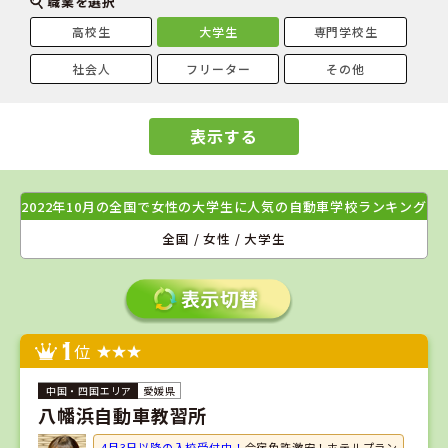
職業を選択
高校生
大学生
専門学校生
社会人
フリーター
その他
表示する
2022年10月の全国で女性の大学生に人気の自動車学校ランキング
全国 / 女性 / 大学生
1
位
愛媛県
八幡浜自動車教習所
4月3日以降の入校受付中！
合宿免許激安！ホテルプラン