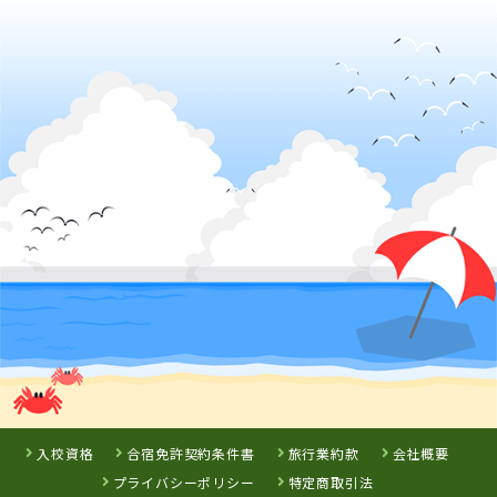
岡山県
高梁自動車学校
岡山県
香川県
岡山県
新倉敷自動車学
かんおんじ自動
岡山県・沼自動
校
車学校
車学校
詳 細
詳 細
詳 細
予 約
予 約
予 約
詳 細
予 約
7
8
9
位
位
位
3
位
島根県
浜乃木ドライビングスクール
入校資格
合宿免許契約条件書
旅行業約款
会社概要
プライバシーポリシー
特定商取引法