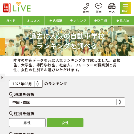
NAVI
ガイド
オススメ
申込情報
ランキング
申込手順
支払方法
過去に人気の自動車学校
oggle
ランキングを調べる
avigation
NG
昨年の申込データを元に人気ランキングを作成しました。高校
生、大学生、専門学校生、社会人、フリーターの職業別と男
性、女性の性別でお選びいただけます。
のランキング
地域を選択
性別を選択
男性
女性