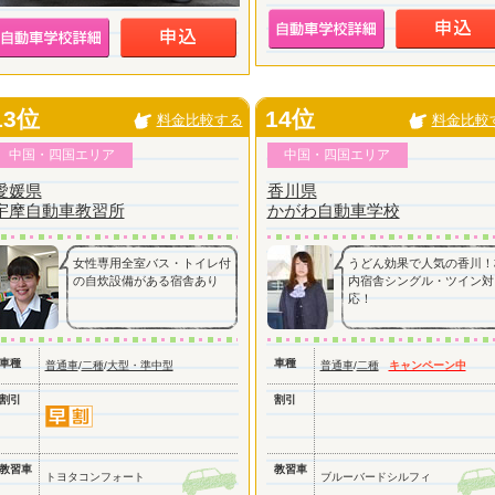
13位
14位
料金比較する
料金比較
中国・四国エリア
中国・四国エリア
愛媛県
香川県
宇摩自動車教習所
かがわ自動車学校
女性専用全室バス・トイレ付
うどん効果で人気の香川！
の自炊設備がある宿舎あり
内宿舎シングル・ツイン対
応！
車種
車種
普通車
/
二種
/
大型・準中型
普通車
/
二種
キャンペーン中
割引
割引
教習車
教習車
トヨタコンフォート
ブルーバードシルフィ