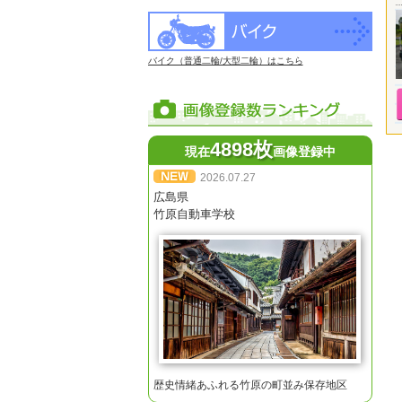
バイク（普通二輪/大型二輪）はこちら
4898枚
現在
画像登録中
2026.07.27
広島県
竹原自動車学校
歴史情緒あふれる竹原の町並み保存地区