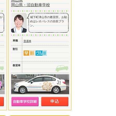
岡山県
岡山県・沼自動車学校
が
城下町津山市の教習所。お勧
めはレオパレスの自炊プラ
ン。
車種
普通車
割引
教習車