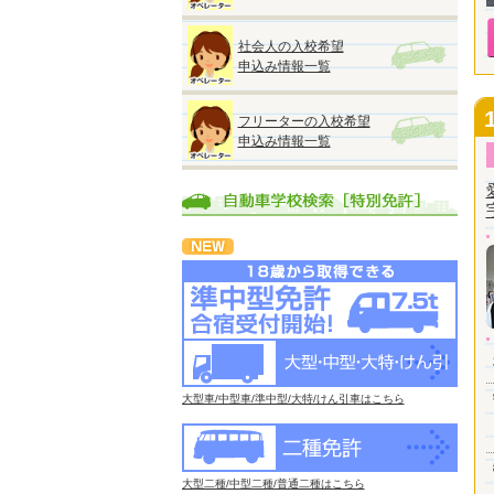
社会人の入校希望
申込み情報一覧
フリーターの入校希望
申込み情報一覧
大型車/中型車/準中型/大特/けん引車はこちら
大型二種/中型二種/普通二種はこちら