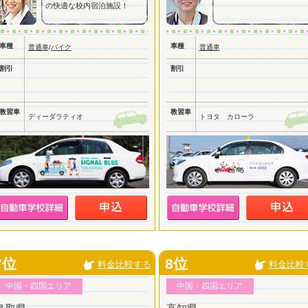
の快適な校内宿泊施設！
車種
車種
普通車
/
バイク
普通車
割引
割引
教習車
教習車
ディーダラティオ
トヨタ カローラ
7位
8位
料金比較する
料金比較
中国・四国エリア
中国・四国エリア