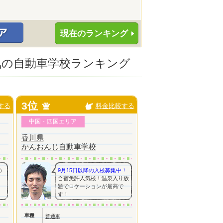
現在のランキング
人気の自動車学校ランキング
3位
する
料金比較する
中国・四国エリア
香川県
かんおんじ自動車学校
）
9月15日以降の入校募集中！
合宿免許人気校！温泉入り放
題でロケーションが最高で
す！
車種
普通車