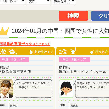
2024年01月の中国・四国で女性に
宿提携教習所ボックスについて
1位
2位
料金比較する
料金比較
中国・四国エリア
中国・四国エリア
愛媛県
島根県
八幡浜自動車教習所
浜乃木ドライビングスクール
合宿免許激安！ホテルプラン
校内女性寮（シングル主体
（食事なし）対応！
の食事なしプランあり！
車種
車種
普通車
普通車