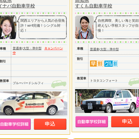
鳥取県
高知県
イナバ自動車学校
すくも自動車学校
関西エリアから人気の合宿免
自然満喫、美しい海と笑顔
許！wi-fi完備！シングル対
絶えない学校スタッフが自
応！
慢！
普通車
/
大型・準中型
キャンペーン
車種
車種
普通車
/
大型・準中型
中
割引
割引
教習車
トヨタコンフォート
教習車
ブルーバードシルフィ