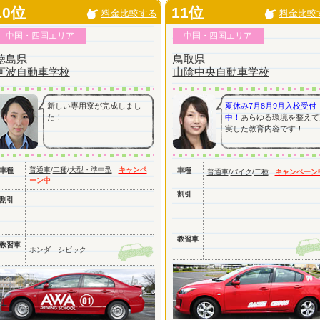
10位
11位
料金比較する
料金比較
中国・四国エリア
中国・四国エリア
徳島県
鳥取県
阿波自動車学校
山陰中央自動車学校
新しい専用寮が完成しまし
夏休み7月8月9月入校受付
た！
中！
あらゆる環境を整えて
実した教育内容です！
普通車
/
二種
/
大型・準中型
キャンペ
車種
車種
普通車
/
バイク
/
二種
キャンペーン
ーン中
割引
割引
教習車
教習車
ホンダ シビック