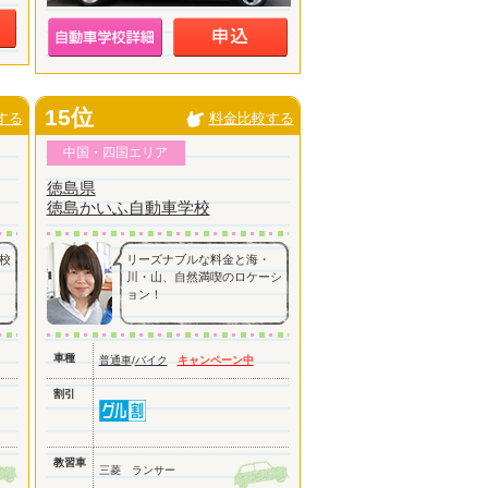
15位
する
料金比較する
中国・四国エリア
徳島県
徳島かいふ自動車学校
校
リーズナブルな料金と海・
川・山、自然満喫のロケーシ
ョン！
車種
普通車
/
バイク
キャンペーン中
割引
教習車
三菱 ランサー