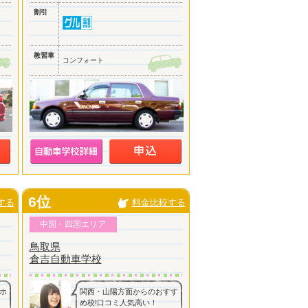
割引
教習車
コンフォート
6位
する
料金比較する
中国・四国エリア
鳥取県
倉吉自動車学校
ホ
関西・山陽方面からのおすす
め校!口コミ人気高い！