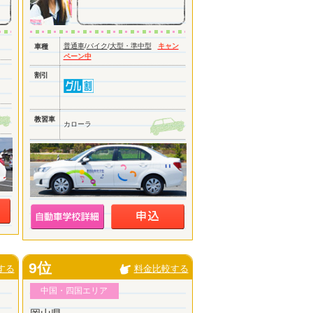
普通車
/
バイク
/
大型・準中型
キャン
車種
ペーン中
割引
教習車
カローラ
9位
する
料金比較する
中国・四国エリア