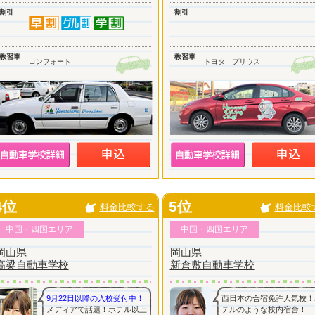
割引
割引
教習車
教習車
コンフォート
トヨタ プリウス
4位
5位
料金比較する
料金比較
中国・四国エリア
中国・四国エリア
岡山県
岡山県
高梁自動車学校
新倉敷自動車学校
9月22日以降の入校受付中！
西日本の合宿免許人気校！
メディアで話題！ホテル以上
テルのような校内宿舎！