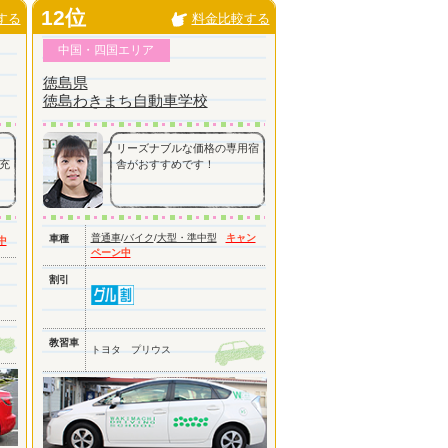
12位
する
料金比較する
中国・四国エリア
徳島県
徳島わきまち自動車学校
リーズナブルな価格の専用宿
充
舎がおすすめです！
普通車
/
バイク
/
大型・準中型
キャン
車種
中
ペーン中
割引
教習車
トヨタ プリウス