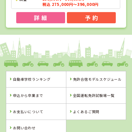
税込 275,000円～396,000円
詳 細
予 約
1
1
2
3
位
位
位
位
愛媛県
八幡浜自動車教習所
自動車学校ランキング
免許合宿モデルスケジュール
愛媛県
香川県
岡山県
八幡浜自動車教
かんおんじ自動
高梁自動車学校
申込から卒業まで
全国運転免許試験場一覧
習所
車学校
詳 細
詳 細
詳 細
お支払いについて
よくあるご質問
予 約
予 約
予 約
詳 細
予 約
お問い合わせ