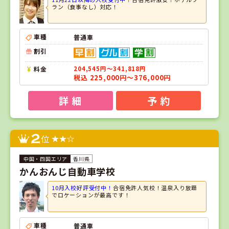
ラン（食事なし）対応！
車種
普通車
割引
料金
204,545円～341,818円
税込 225,000円～376,000円
詳 細
予 約
2
位
香川県
かんおんじ自動車学校
10月入校好評受付中！
合宿免許人気校！温泉入り放題
でロケーションが最高です！
車種
普通車