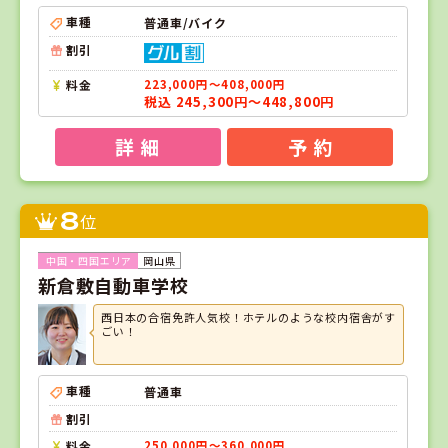
車種
普通車/バイク
割引
料金
223,000円～408,000円
税込 245,300円～448,800円
詳 細
予 約
8
位
岡山県
新倉敷自動車学校
西日本の合宿免許人気校！ホテルのような校内宿舎がす
ごい！
車種
普通車
割引
料金
250,000円～360,000円