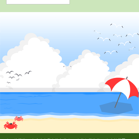
4
5
6
位
位
位
2
位
香川県
かんおんじ自動車学校
鳥取県
鳥取県
徳島県
倉吉自動車学校
山陰中央自動車
阿波自動車学校
学校
詳 細
詳 細
詳 細
詳 細
予 約
予 約
予 約
予 約
3
位
7
8
位
位
岡山県
高梁自動車学校