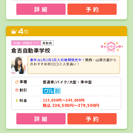
詳 細
予 約
4
位
鳥取県
倉吉自動車学校
春休み1月2月3月入校絶賛発売中！
関西・山陽方面から
のおすすめ校!口コミ人気高い！
車種
普通車/バイク/大型・準中型
割引
料金
215,000円～345,000円
税込 236,500円～379,500円
詳 細
予 約