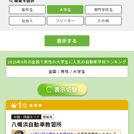
職業を選択
高校生
大学生
専門学校生
社会人
フリーター
その他
表示する
2023年9月の全国で男性の大学生に人気の自動車学校ランキング
全国 / 男性 / 大学生
1
位
愛媛県
八幡浜自動車教習所
11月22日以降の入校受付中！
合宿免許激安！ホテルプ