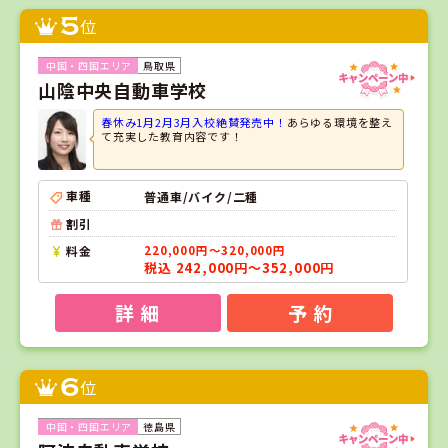
5
位
鳥取県
山陰中央自動車学校
春休み1月2月3月入校絶賛発売中！
あらゆる環境を整え
て充実した教育内容です！
車種
普通車/バイク/二種
割引
料金
220,000円～320,000円
税込 242,000円～352,000円
詳 細
予 約
6
位
徳島県