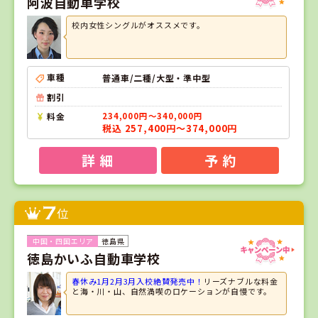
阿波自動車学校
校内女性シングルがオススメです。
車種
普通車/二種/大型・準中型
割引
料金
234,000円～340,000円
税込 257,400円～374,000円
詳 細
予 約
7
位
徳島県
徳島かいふ自動車学校
春休み1月2月3月入校絶賛発売中！
リーズナブルな料金
と海・川・山、自然満喫のロケーションが自慢です。