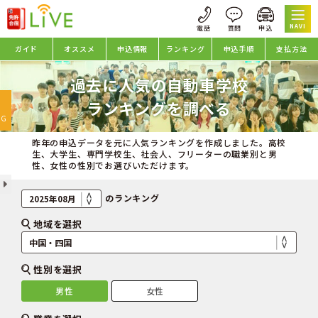
NAVI
ガイド
オススメ
申込情報
ランキング
申込手順
支払方法
過去に人気の自動車学校
oggle
ランキングを調べる
avigation
NG
昨年の申込データを元に人気ランキングを作成しました。高校
生、大学生、専門学校生、社会人、フリーターの職業別と男
性、女性の性別でお選びいただけます。
のランキング
地域を選択
性別を選択
男性
女性