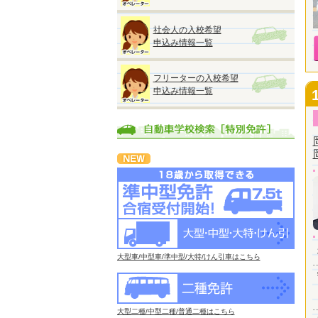
社会人の入校希望
申込み情報一覧
フリーターの入校希望
申込み情報一覧
大型車/中型車/準中型/大特/けん引車はこちら
大型二種/中型二種/普通二種はこちら