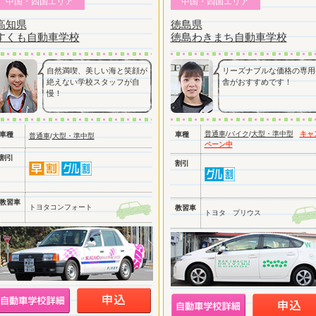
中国・四国エリア
中国・四国エリア
高知県
徳島県
すくも自動車学校
徳島わきまち自動車学校
自然満喫、美しい海と笑顔が
リーズナブルな価格の専用
絶えない学校スタッフが自
舎がおすすめです！
慢！
普通車
/
バイク
/
大型・準中型
キャ
車種
車種
普通車
/
大型・準中型
ペーン中
割引
割引
教習車
トヨタコンフォート
教習車
トヨタ プリウス