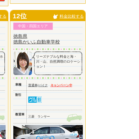
12位
する
料金比較する
中国・四国エリア
徳島県
徳島かいふ自動車学校
ホ
リーズナブルな料金と海・
川・山、自然満喫のロケーシ
ョン！
車種
普通車
/
バイク
キャンペーン中
割引
教習車
三菱 ランサー