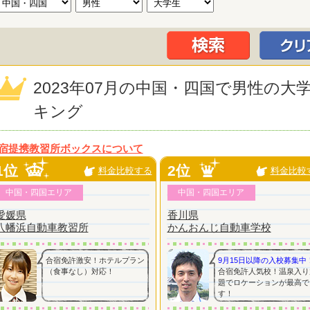
2023年07月の中国・四国で男性の
キング
宿提携教習所ボックスについて
1位
2位
料金比較する
料金比較
中国・四国エリア
中国・四国エリア
愛媛県
香川県
八幡浜自動車教習所
かんおんじ自動車学校
合宿免許激安！ホテルプラン
9月15日以降の入校募集中
（食事なし）対応！
合宿免許人気校！温泉入り
題でロケーションが最高で
す！