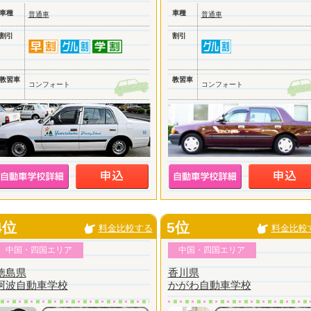
車種
車種
普通車
普通車
割引
割引
教習車
教習車
コンフォート
コンフォート
4位
5位
料金比較する
料金比較
中国・四国エリア
中国・四国エリア
徳島県
香川県
阿波自動車学校
かがわ自動車学校