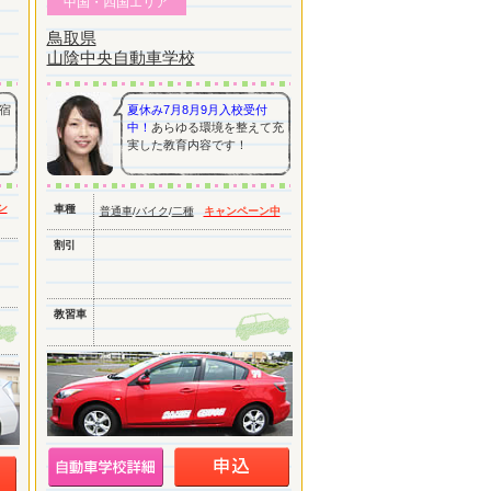
中国・四国エリア
鳥取県
山陰中央自動車学校
宿
夏休み7月8月9月入校受付
中！
あらゆる環境を整えて充
実した教育内容です！
ン
車種
普通車
/
バイク
/
二種
キャンペーン中
割引
教習車