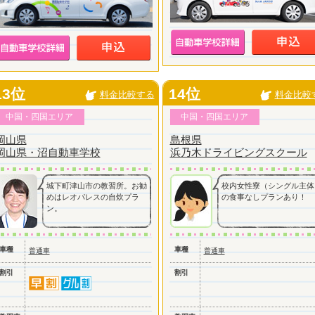
13位
14位
料金比較する
料金比較
中国・四国エリア
中国・四国エリア
岡山県
島根県
岡山県・沼自動車学校
浜乃木ドライビングスクール
城下町津山市の教習所。お勧
校内女性寮（シングル主体
めはレオパレスの自炊プラ
の食事なしプランあり！
ン。
車種
車種
普通車
普通車
割引
割引