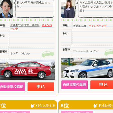
新しい専用寮が完成しまし
うどん効果で人気の香川！
た！
内宿舎シングル・ツイン対
応！
普通車
/
二種
/
大型・準中型
キャンペ
車種
車種
普通車
/
二種
キャンペーン中
ーン中
割引
割引
教習車
ブルーバードシルフィ
教習車
ホンダ シビック
7位
8位
料金比較する
料金比較