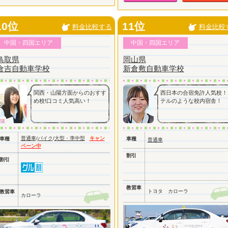
10位
11位
料金比較する
料金比較
中国・四国エリア
中国・四国エリア
鳥取県
岡山県
倉吉自動車学校
新倉敷自動車学校
関西・山陽方面からのおすす
西日本の合宿免許人気校！
め校!口コミ人気高い！
テルのような校内宿舎！
普通車
/
バイク
/
大型・準中型
キャン
車種
車種
普通車
ペーン中
割引
割引
教習車
トヨタ カローラ
教習車
カローラ