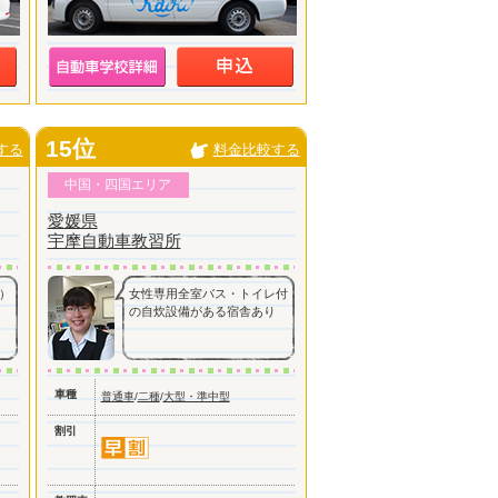
15位
する
料金比較する
中国・四国エリア
愛媛県
宇摩自動車教習所
）
女性専用全室バス・トイレ付
の自炊設備がある宿舎あり
車種
普通車
/
二種
/
大型・準中型
割引