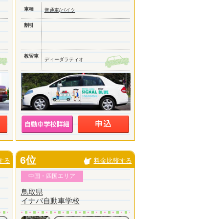
車種
普通車
/
バイク
割引
教習車
ディーダラティオ
6位
する
料金比較する
中国・四国エリア
鳥取県
イナバ自動車学校