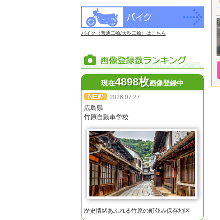
バイク（普通二輪/大型二輪）はこちら
4898枚
現在
画像登録中
2026.07.27
広島県
竹原自動車学校
歴史情緒あふれる竹原の町並み保存地区