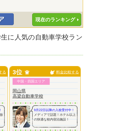
現在のランキング
大学生に人気の自動車学校ラン
3位
する
料金比較する
中国・四国エリア
岡山県
高梁自動車学校
！
9月22日以降の入校受付中！
放
メディアで話題！ホテル以上
の快適な校内宿泊施設！