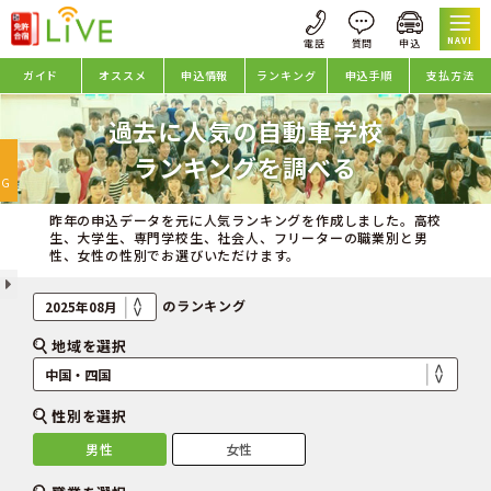
NAVI
ガイド
オススメ
申込情報
ランキング
申込手順
支払方法
過去に人気の自動車学校
oggle
ランキングを調べる
avigation
NG
昨年の申込データを元に人気ランキングを作成しました。高校
生、大学生、専門学校生、社会人、フリーターの職業別と男
性、女性の性別でお選びいただけます。
のランキング
地域を選択
性別を選択
男性
女性