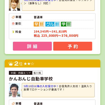
ン（食事なし）対応！
車種
普通車
割引
料金
204,545円～341,818円
税込 225,000円～376,000円
詳 細
予 約
2
位
香川県
かんおんじ自動車学校
5月10日以降の入校受付中！
合宿免許人気校！温泉入り
放題でロケーションが最高です！
車種
普通車