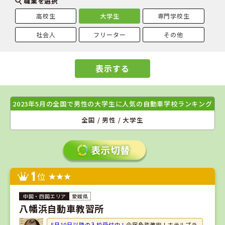
職業を選択
高校生
大学生
専門学校生
社会人
フリーター
その他
表示する
2023年5月の全国で男性の大学生に人気の自動車学校ランキング
全国 / 男性 / 大学生
1
位
愛媛県
八幡浜自動車教習所
5月10日以降の入校受付中！
合宿免許激安！ホテルプラ