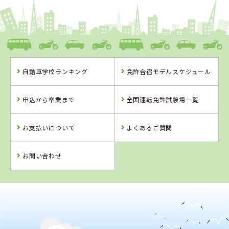
1
1
2
3
位
位
位
位
愛媛県
八幡浜自動車教習所
自動車学校ランキング
免許合宿モデルスケジュール
愛媛県
香川県
岡山県
八幡浜自動車教
かんおんじ自動
高梁自動車学校
申込から卒業まで
全国運転免許試験場一覧
習所
車学校
詳 細
詳 細
詳 細
お支払いについて
よくあるご質問
予 約
予 約
予 約
詳 細
予 約
お問い合わせ
4
5
6
位
位
位
2
位
香川県
かんおんじ自動車学校