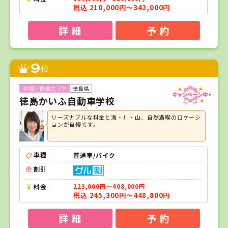
税込 210,000円～342,000円
詳 細
予 約
9
位
徳島県
徳島かいふ自動車学校
リーズナブルな料金と海・川・山、自然満喫のロケーシ
ョンが自慢です。
車種
普通車/バイク
割引
料金
223,000円～408,000円
税込 245,300円～448,800円
詳 細
予 約