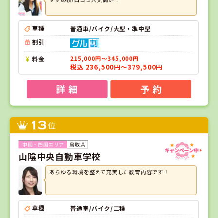
車種
普通車/バイク/大型・準中型
割引
料金
215,000円～345,000円
税込 236,500円～379,500円
詳 細
予 約
13
位
鳥取県
山陰中央自動車学校
あらゆる環境を整えて充実した教育内容です！
車種
普通車/バイク/二種