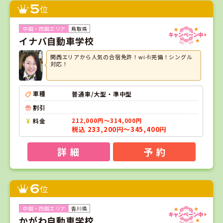
5
位
鳥取県
イナバ自動車学校
関西エリアから人気の合宿免許！wi-fi完備！シングル
対応！
車種
普通車/大型・準中型
割引
料金
212,000円～314,000円
税込 233,200円～345,400円
詳 細
予 約
6
位
香川県
かがわ自動車学校