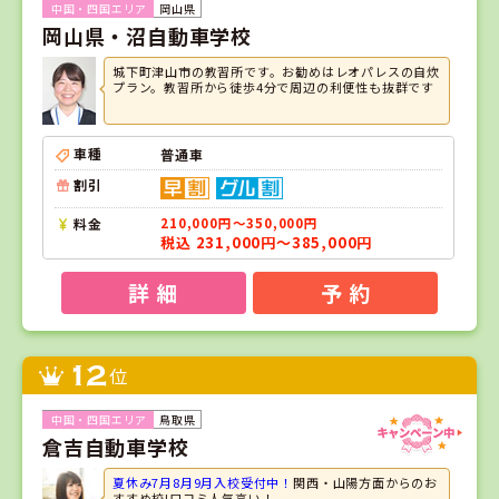
岡山県
岡山県・沼自動車学校
城下町津山市の教習所です。お勧めはレオパレスの自炊
プラン。教習所から徒歩4分で周辺の利便性も抜群です
車種
普通車
割引
料金
210,000円～350,000円
税込 231,000円～385,000円
詳 細
予 約
12
位
鳥取県
倉吉自動車学校
夏休み7月8月9月入校受付中！
関西・山陽方面からのお
すすめ校!口コミ人気高い！