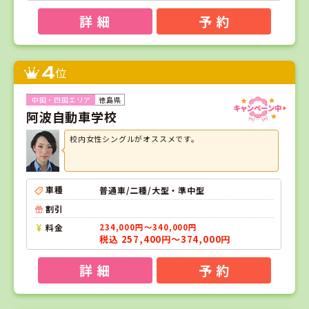
詳 細
予 約
4
位
徳島県
阿波自動車学校
校内女性シングルがオススメです。
車種
普通車/二種/大型・準中型
割引
料金
234,000円～340,000円
税込 257,400円～374,000円
詳 細
予 約