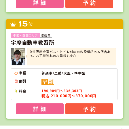
詳 細
予 約
15
位
愛媛県
宇摩自動車教習所
女性専用全室バス・トイレ付の自炊設備がある宿舎あ
り。お子様連れのお母様も安心！
車種
普通車/二種/大型・準中型
割引
料金
190,909円～336,363円
税込 210,000円～370,000円
詳 細
予 約