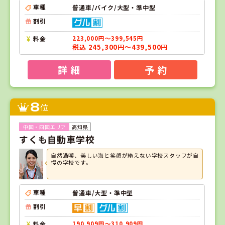
車種
普通車/バイク/大型・準中型
割引
料金
223,000円～399,545円
税込 245,300円～439,500円
詳 細
予 約
8
位
高知県
すくも自動車学校
自然満喫、美しい海と笑顔が絶えない学校スタッフが自
慢の学校です。
車種
普通車/大型・準中型
割引
料金
190,909円～310,909円