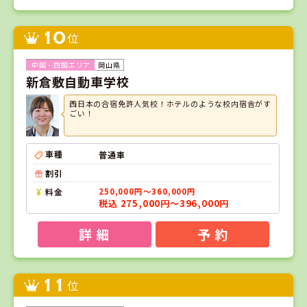
10
位
岡山県
新倉敷自動車学校
西日本の合宿免許人気校！ホテルのような校内宿舎がす
ごい！
車種
普通車
割引
料金
250,000円～360,000円
税込 275,000円～396,000円
詳 細
予 約
11
位