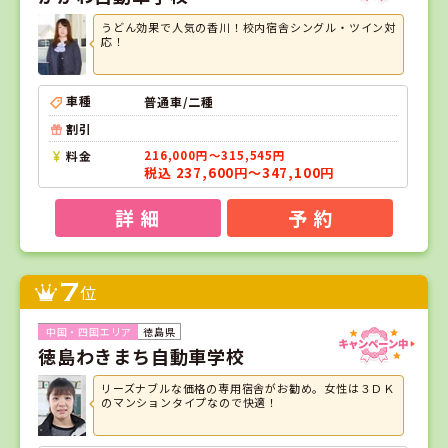
うどん効果で人気の香川！校内宿舎シングル・ツイン対
応！
車種
普通車/二種
割引
料金
216,000円～315,545円
税込 237,600円～347,100円
詳 細
予 約
7
位
徳島県
徳島わきまち自動車学校
リーズナブルな価格の専用宿舎がお勧め。女性は３ＤＫ
のマンションタイプなので快適！