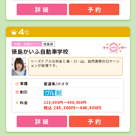
詳 細
予 約
4
位
徳島県
徳島かいふ自動車学校
リーズナブルな料金と海・川・山、自然満喫のロケーシ
ョンが自慢です。
車種
普通車/バイク
割引
料金
223,000円～408,000円
税込 245,300円～448,800円
詳 細
予 約