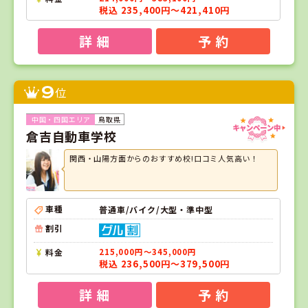
税込 235,400円～421,410円
詳 細
予 約
9
位
鳥取県
倉吉自動車学校
関西・山陽方面からのおすすめ校!口コミ人気高い！
車種
普通車/バイク/大型・準中型
割引
料金
215,000円～345,000円
税込 236,500円～379,500円
詳 細
予 約