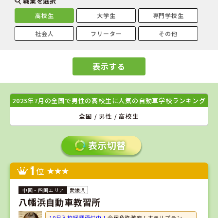
職業を選択
高校生
大学生
専門学校生
社会人
フリーター
その他
表示する
2023年7月の全国で男性の高校生に人気の自動車学校ランキング
全国 / 男性 / 高校生
1
位
愛媛県
八幡浜自動車教習所
10月入校好評受付中！
合宿免許激安！ホテルプラン