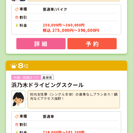
車種
普通車/バイク
割引
料金
250,000円～360,000円
税込 275,000円～396,000円
詳 細
予 約
8
位
島根県
浜乃木ドライビングスクール
校内女性寮（シングル主体）の食事なしプランあり！観
光などアクセス抜群！
車種
普通車
割引
料金
214,000円～383,100円