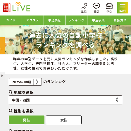
NAVI
ガイド
オススメ
申込情報
ランキング
申込手順
支払方法
過去に人気の自動車学校
oggle
ランキングを調べる
avigation
NG
昨年の申込データを元に人気ランキングを作成しました。高校
生、大学生、専門学校生、社会人、フリーターの職業別と男
性、女性の性別でお選びいただけます。
のランキング
地域を選択
性別を選択
男性
女性