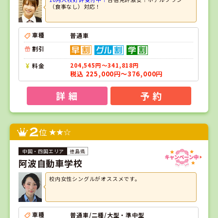
（食事なし）対応！
車種
普通車
割引
料金
204,545円～341,818円
税込 225,000円～376,000円
詳 細
予 約
2
位
徳島県
阿波自動車学校
校内女性シングルがオススメです。
車種
普通車/二種/大型・準中型