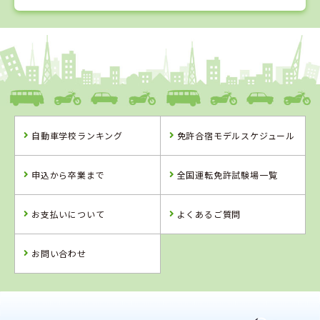
1
1
2
3
位
位
位
位
愛媛県
八幡浜自動車教習所
自動車学校ランキング
免許合宿モデルスケジュール
愛媛県
徳島県
高知県
八幡浜自動車教
阿波自動車学校
すくも自動車学
申込から卒業まで
全国運転免許試験場一覧
習所
校
お支払いについて
よくあるご質問
詳 細
詳 細
詳 細
詳 細
予 約
予 約
予 約
予 約
お問い合わせ
2
位
4
5
6
位
位
位
徳島県