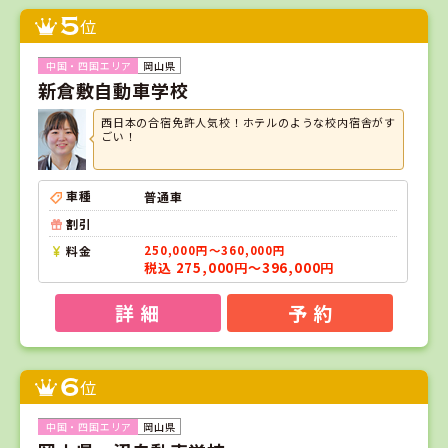
5
位
岡山県
新倉敷自動車学校
西日本の合宿免許人気校！ホテルのような校内宿舎がす
ごい！
車種
普通車
割引
料金
250,000円～360,000円
税込 275,000円～396,000円
詳 細
予 約
6
位
岡山県