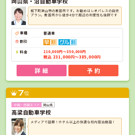
岡山県・沼自動車学校
城下町津山市の教習所です。お勧めはレオパレスの自炊
プラン。教習所から徒歩4分で周辺の利便性も抜群です
車種
普通車
割引
料金
210,000円～350,000円
税込 231,000円～385,000円
詳 細
予 約
7
位
岡山県
高梁自動車学校
メディアで話題！ホテル以上の快適な校内宿泊施設！