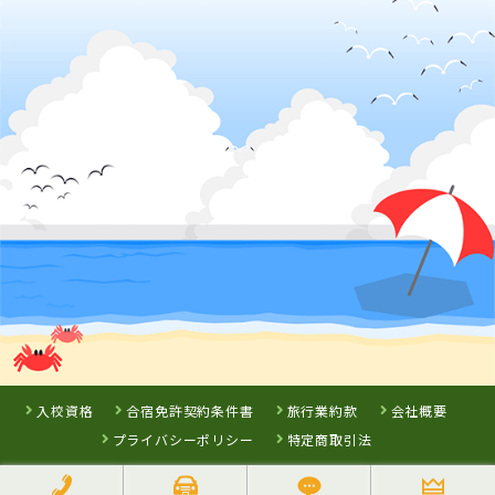
阿波自動車学校
徳島県
岡山県
岡山県
徳島かいふ自動
新倉敷自動車学
岡山県・沼自動
車学校
校
車学校
詳 細
予 約
詳 細
詳 細
詳 細
予 約
予 約
予 約
3
位
7
8
9
高知県
位
位
位
すくも自動車学校
入校資格
合宿免許契約条件書
旅行業約款
会社概要
プライバシーポリシー
特定商取引法